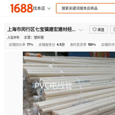
上海市闵行区七宝镇建宏建材经营部
关注
入驻
9
年
主营：
塑料管
77%
4.5
分
100%
店铺回头率
店铺服务分
准时发货率
店铺好评