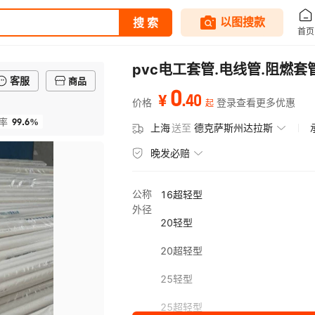
pvc电工套管.电线管.阻燃套管6
客服
商品
0
.
40
¥
价格
登录查看更多优惠
起
99.6%
率
上海
送至
德克萨斯州达拉斯
晚发必赔
公称
16超轻型
外径
20轻型
20超轻型
25轻型
25超轻型