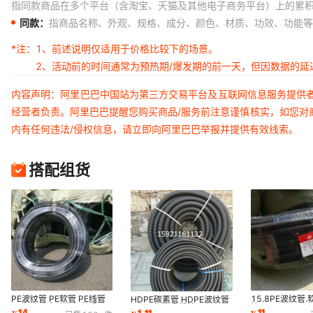
指同款商品在多个平台（含淘宝、天猫及其他电子商务平台）上的累
同款：
指商品名称、外观、规格、成分、颜色、材质、功效、功能等
*注：
1、前述说明仅适用于价格比较下的场景。
2、活动前的时间通常为预热期/爆发期的前一天，但因数据的
内容声明：阿里巴巴中国站为第三方交易平台及互联网信息服务提供
经营者负责。阿里巴巴提醒您购买商品/服务前注意谨慎核实，如您对
内有任何违法/侵权信息，请立即向阿里巴巴举报并提供有效线索。
搭配组货
PE波纹管 PE软管 PE线管
15.8PE波纹管
HDPE碳素管 HDPE波纹管
PE套管蛇皮软管各种规格
管
HDPE埋地穿线管