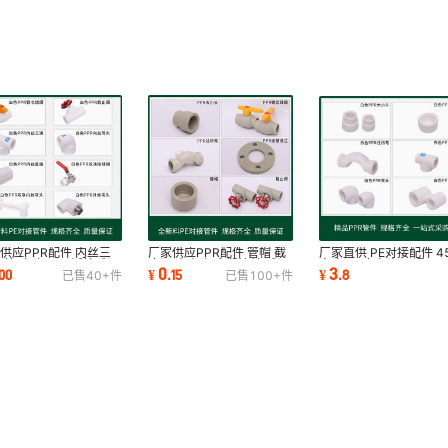
供应PPR配件 内丝三
厂家供应PPR配件 管帽 截
厂家直供 PE对接配件 45
直接/弯头 PPR活接球阀
止阀 大小头 全塑法兰 球阀
弯头 90度弯头 三通 PE
0
3
00
¥
.
15
¥
.
8
已售
40+
件
已售
100+
件
芯球阀
PPR管材配件
径三通 63-315