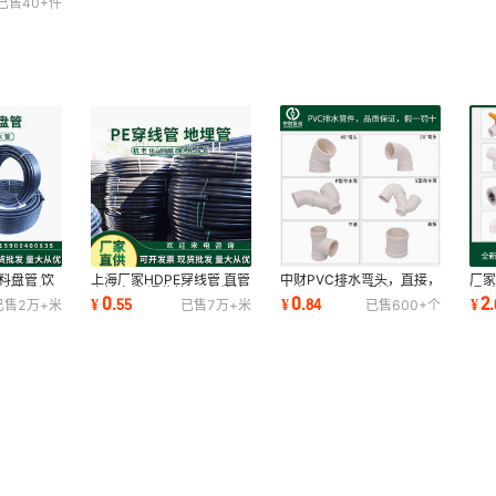
已售
40+
件
料盘管 饮
上海厂家HDPE穿线管 直管
中财PVC排水弯头，直接，
厂家
新料 灌溉
盘管穿线 通信管 pe穿线管
直弯，三通，P型存水弯，
通/
0
0
2
¥
.
55
¥
.
84
¥
.
已售
2万+
米
已售
7万+
米
已售
600+
个
160-110-75
S型存水弯
钢