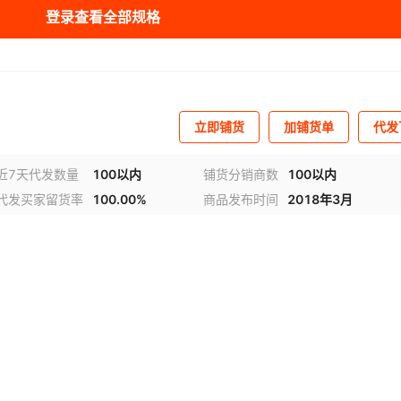
登录查看全部规格
库存
3000
米
库存
3000
米
立即铺货
加铺货单
代发
近7天代发数量
100以内
铺货分销商数
100以内
代发买家留货率
100.00%
商品发布时间
2018年3月