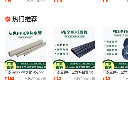
14
11
1.11
¥
¥
¥
已售
100+
件
热门推荐
厂家供应PPR水管 4分ppr
厂家直供PE全新料直管 饮
厂家直供PE全新
冷热水管 灰色饮用水用管
用给水管 100%全新料 临
用水管 100%全
1
1
1
¥
.
53
¥
.
2
¥
.
2
已售
8000+
米
已售
2000+
米
给水管批发
时用水 盘管
管 直管 20-315