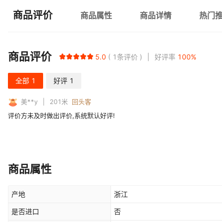
商品评价
商品属性
商品详情
热门
商品评价
5.0
1
条评价
好评率
100
%
全部
1
好评
1
美**y
201
米
回头客
评价方未及时做出评价,系统默认好评!
商品属性
产地
浙江
是否进口
否