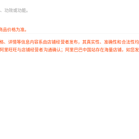
、功效或功能。
商品价格为准。
价格、详情等信息内容系由店铺经营者发布，其真实性、准确性和合法性
过阿里旺旺与店铺经营者沟通确认；阿里巴巴中国站存在海量店铺，如您