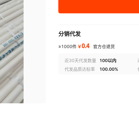
32电工管
40电工管
展开已售罄商品
分销代发
0.4
￥
≥1000件
官方仓退货
近30天代发数量
100以内
代发品质达标率
100.00%