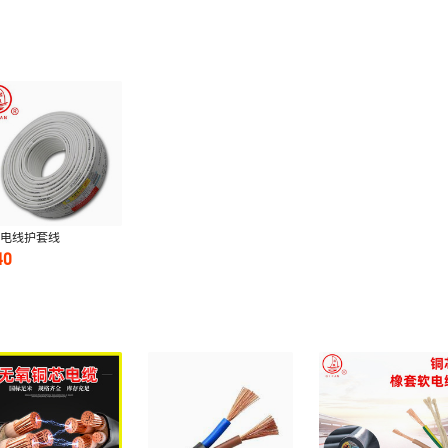
帆电线护套线
B2*2.5 BVV2*4
40
2.5两芯三线护套线家装
线