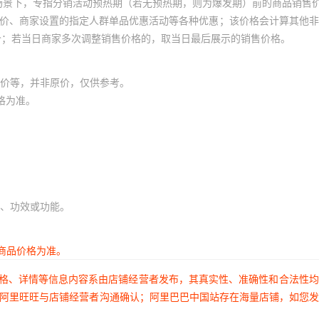
场景下，专指分销活动预热期（若无预热期，则为爆发期）前的商品销售
员价、商家设置的指定人群单品优惠活动等各种优惠；该价格会计算其他
价；若当日商家多次调整销售价格的，取当日最后展示的销售价格。
价等，并非原价，仅供参考。
格为准。
、功效或功能。
商品价格为准。
价格、详情等信息内容系由店铺经营者发布，其真实性、准确性和合法性
过阿里旺旺与店铺经营者沟通确认；阿里巴巴中国站存在海量店铺，如您