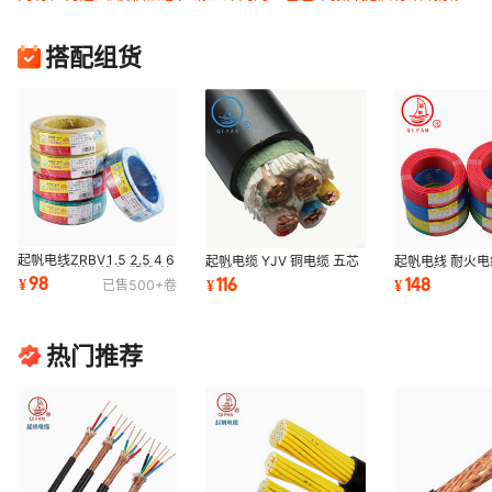
搭配组货
起帆电线ZRBV1.5 2.5 4 6
起帆电缆 YJV 铜电缆 五芯
起帆电线 耐火电
ZR-BV阻燃电线 铜塑线 单
电缆 YJV/VV 4*50+1*25
卤 阻燃电线 WDZ
98
116
148
¥
¥
¥
已售
500+
卷
芯塑铜线
电力电缆
WDZN-BYJ RY
热门推荐