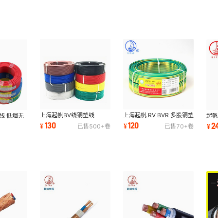
上海起帆BV线铜塑线
上海起帆 RV BVR 多股铜塑
线 低烟无
起
NHBV ZRBV WDZN-YJY
线照明电线插座线
-BYJ
BVV
130
120
2
¥
¥
¥
已售
500+
卷
已售
70+
卷
阻燃塑铜线阻燃铜线
BVR1.5BVR2.5BVR4平方
JS
3*
铜