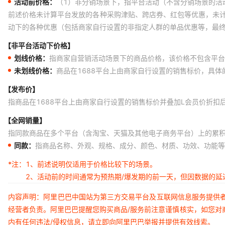
活动前价格：
（1）非分销场景下，指平台活动（不含分销场景的活
前述价格未计算平台发放的各种采购津贴、跨店券、红包等优惠，未
动下的各种优惠（包括商家自行设置的非指定人群的单品优惠等，最
【非平台活动下价格】
划线价格：
指商家自营销活动场景下的商品价格，该价格不包含平台
未划线价格：
商品在1688平台上由商家自行设置的销售标价，具
【发布价】
指商品在1688平台上由商家自行设置的销售标价并叠加L会员价折扣
【全网销量】
指同款商品在多个平台（含淘宝、天猫及其他电子商务平台）上的累
同款：
指商品名称、外观、规格、成分、颜色、材质、功效、功能等
*注：
1、前述说明仅适用于价格比较下的场景。
2、活动前的时间通常为预热期/爆发期的前一天，但因数据的
内容声明：阿里巴巴中国站为第三方交易平台及互联网信息服务提供
经营者负责。阿里巴巴提醒您购买商品/服务前注意谨慎核实，如您对
内有任何违法/侵权信息，请立即向阿里巴巴举报并提供有效线索。