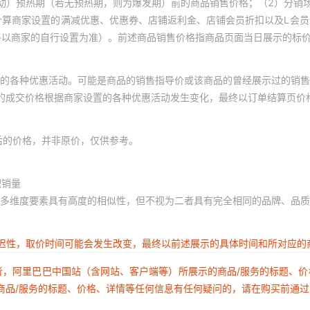
动）预热期（若无预热期，则为爆发期）前的商品销售价格；（2）分销
计算商家设置的满减优惠、优惠券、店铺返利金、店铺会员折扣以及L会
终以商家的自行设置为准）。前述商品销售价格指商品页面当日展示的标
的各种优惠活动。可能是商品的销售指导价或该商品的曾经展示过的销售
体的成交价格根据商家设置的各种优惠活动发生变化，最终以订单结算页价
后的价格，并非原价，仅供参考。
积销量
多维度要素具有高度的相似性，但不视为二者具有完全相同的品牌、品质
延迟性，取价时间可能会发生改变，最终以前述展示的具体时间和所对应的
者，阿里巴巴中国站（含网站、客户端等）所展示的商品/服务的标题、
商品/服务的标题、价格、详情等任何信息有任何疑问的，请在购买前通