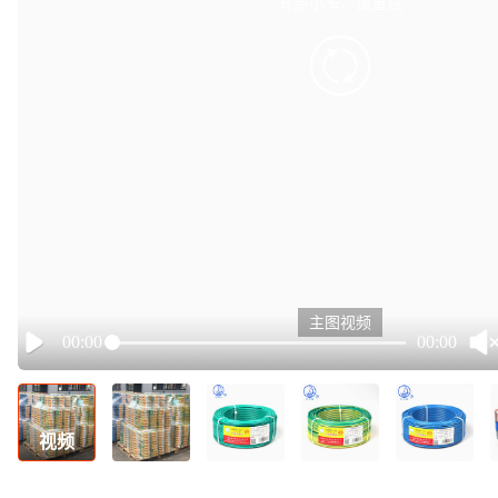
有点小卡，请重试
retry
主图视频
00:00
00:00
Play
视频