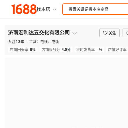
济南宏利达五交化有限公司
关注
入驻
13
年
主营：
电线、电缆
0%
4.0
分
- %
店铺回头率
店铺服务分
准时发货率
店铺好评率