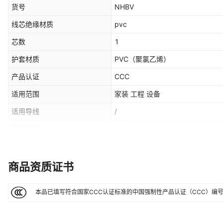
货号
NHBV
线芯绝缘材质
pvc
芯数
1
护套材质
PVC（聚氯乙烯）
产品认证
CCC
适用范围
家装 工程 设备
适用导线
/
标称截面
2.5
是否专供外贸
否
每卷长度
100米
（m）
商品资质证书
本品已填写符合国家CCC认证标准的中国强制性产品认证（CCC）编