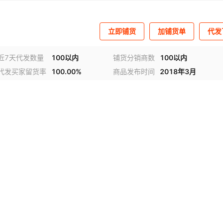
立即铺货
加铺货单
代发
近7天代发数量
100以内
铺货分销商数
100以内
代发买家留货率
100.00%
商品发布时间
2018年3月