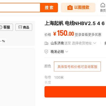
上海起帆 电线NHBV2.5 4 
客服
商品
150
.
00
¥
价格
登录查看更多优惠
- %
山东济南
送至
选择收货地址
晚发必赔
颜色
具体型号和价格可咨询客服
每卷
100米
长度