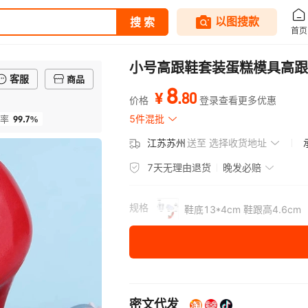
小号高跟鞋套装蛋糕模具高跟
客服
商品
8
.
80
¥
价格
登录查看更多优惠
99.7%
5件混批
率
江苏苏州
送至
选择收货地址
7天无理由退货
晚发必赔
规格
鞋底13*4cm 鞋跟高4.6cm
密文代发