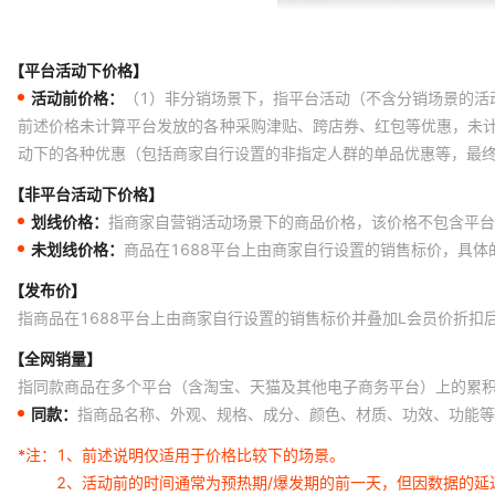
【平台活动下价格】
活动前价格：
（1）非分销场景下，指平台活动（不含分销场景的活
前述价格未计算平台发放的各种采购津贴、跨店券、红包等优惠，未
动下的各种优惠（包括商家自行设置的非指定人群的单品优惠等，最
【非平台活动下价格】
划线价格：
指商家自营销活动场景下的商品价格，该价格不包含平台
未划线价格：
商品在1688平台上由商家自行设置的销售标价，具
【发布价】
指商品在1688平台上由商家自行设置的销售标价并叠加L会员价折扣
【全网销量】
指同款商品在多个平台（含淘宝、天猫及其他电子商务平台）上的累
同款：
指商品名称、外观、规格、成分、颜色、材质、功效、功能等
*注：
1、前述说明仅适用于价格比较下的场景。
2、活动前的时间通常为预热期/爆发期的前一天，但因数据的