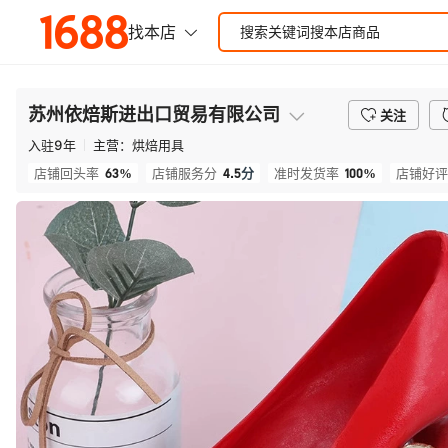
苏州依焙斯进出口贸易有限公司
关注
入驻
9
年
主营：
烘焙用具
63%
4.5
分
100%
店铺回头率
店铺服务分
准时发货率
店铺好评