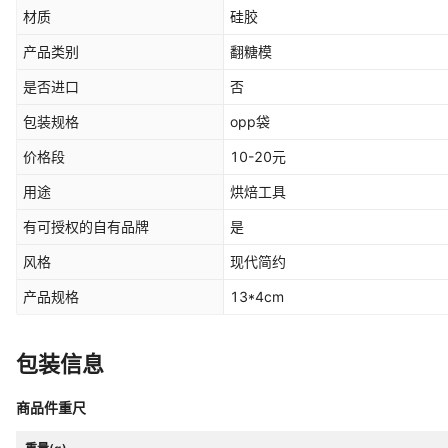
材质
硅胶
产品类别
翻糖模
是否进口
否
包装规格
opp袋
价格段
10-20元
用途
烘焙工具
有可授权的自有品牌
是
风格
现代简约
产品规格
13*4cm
包装信息
商品件重尺