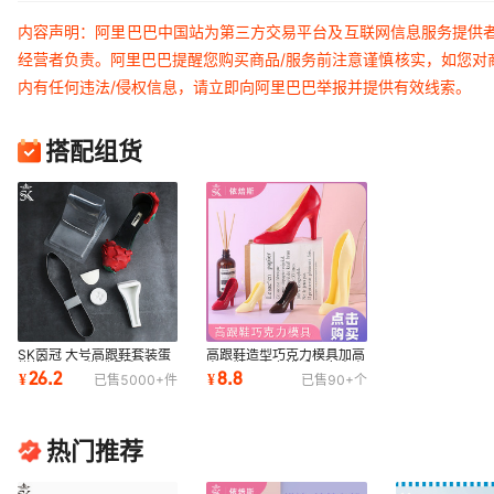
内容声明：阿里巴巴中国站为第三方交易平台及互联网信息服务提供
经营者负责。阿里巴巴提醒您购买商品/服务前注意谨慎核实，如您对
内有任何违法/侵权信息，请立即向阿里巴巴举报并提供有效线索。
搭配组货
SK茵冠 大号高跟鞋套装蛋
高跟鞋造型巧克力模具加高
糕模具 高跟鞋造型翻糖工
高跟鞋巧克力模手工女士高
26.2
8.8
¥
¥
已售
5000+
件
已售
90+
个
具 DIY烘焙模具
跟鞋巧克力模
热门推荐