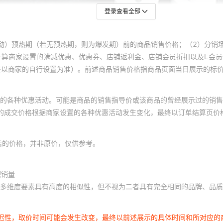
登录查看全部
动）预热期（若无预热期，则为爆发期）前的商品销售价格；（2）分销
计算商家设置的满减优惠、优惠券、店铺返利金、店铺会员折扣以及L会
终以商家的自行设置为准）。前述商品销售价格指商品页面当日展示的标
的各种优惠活动。可能是商品的销售指导价或该商品的曾经展示过的销售
体的成交价格根据商家设置的各种优惠活动发生变化，最终以订单结算页价
后的价格，并非原价，仅供参考。
积销量
多维度要素具有高度的相似性，但不视为二者具有完全相同的品牌、品质
延迟性，取价时间可能会发生改变，最终以前述展示的具体时间和所对应的