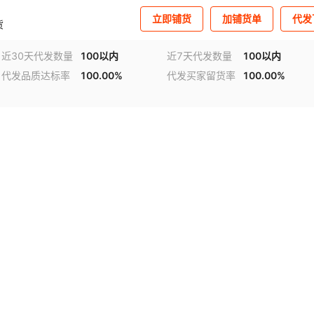
立即铺货
加铺货单
代发
货
近30天代发数量
100以内
近7天代发数量
100以内
代发品质达标率
100.00%
代发买家留货率
100.00%