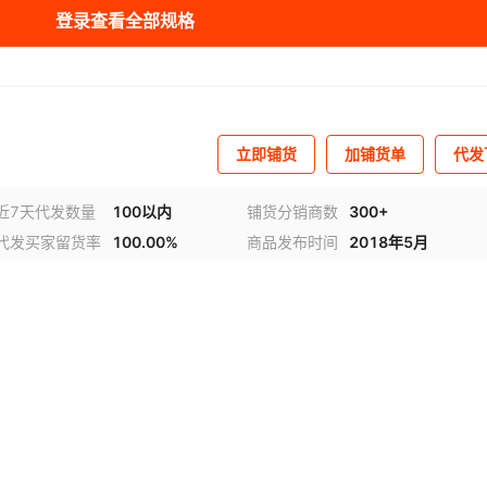
登录查看全部规格
库存
99
台
库存
99
台
立即铺货
加铺货单
代发
近7天代发数量
100以内
铺货分销商数
300+
代发买家留货率
100.00%
商品发布时间
2018年5月
视频