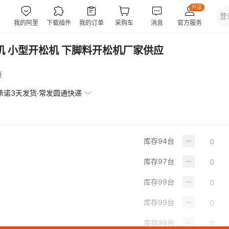
机 小型开松机 下脚料开松机厂家供应
惠
承诺3天发货·常发圆通快递
库存
94
台
库存
97
台
库存
99
台
库存
99
台
库存
99
台