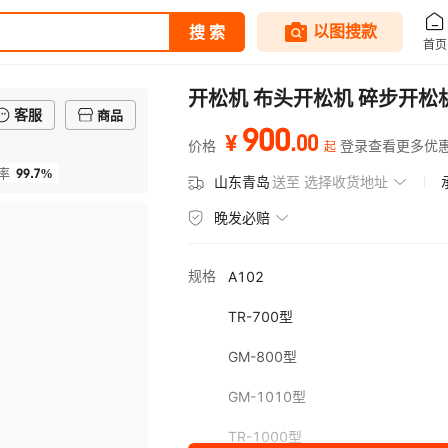
开松机 布头开松机 碎步开松
客服
商品
900
.
00
¥
价格
登录查看更多优
起
99.7%
率
山东青岛
送至
选择收货地址
晚发必赔
规格
A102
TR-700型
GM-800型
GM-1010型
TR-1000型