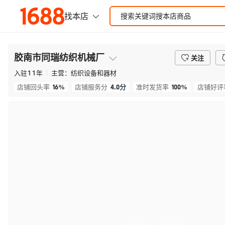
胶南市同瑞纺织机械厂
关注
入驻
11
年
主营：
纺织设备和器材
16%
4.0
分
100%
店铺回头率
店铺服务分
准时发货率
店铺好评