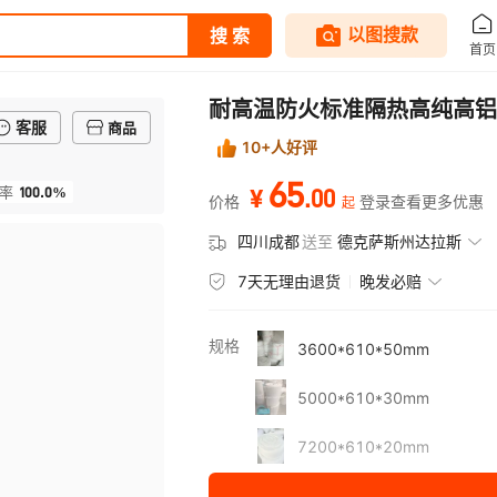
耐高温防火标准隔热高纯高铝
客服
商品
10+人好评
65
100.0%
.
00
率
¥
价格
登录查看更多优惠
起
四川成都
送至
德克萨斯州达拉斯
7天无理由退货
晚发必赔
规格
3600*610*50mm
5000*610*30mm
7200*610*20mm