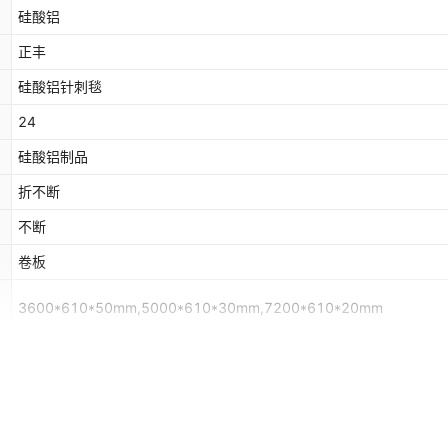
硅酸铝
正丰
硅酸铝针刺毯
24
硅酸铝制品
折不断
不断
卷板
3600*610*50mm,5000*610*30mm,7200*610*20mm
是