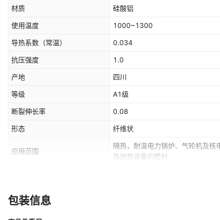
材质
硅酸铝
使用温度
1000~1300
导热系数（常温）
0.034
抗压强度
1.0
产地
四川
等级
A1级
断裂伸长率
0.08
形态
纤维状
隔热，耐温电力锅炉、气轮机及核
应用范围
及加热设备的壁衬
是否跨境出口专供货源
否
包装信息