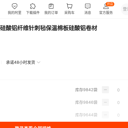
硅酸铝纤维针刺毡保温棉板硅酸铝卷材
承诺48小时发货
库存
9842
袋
库存
9846
袋
库存
9644
袋