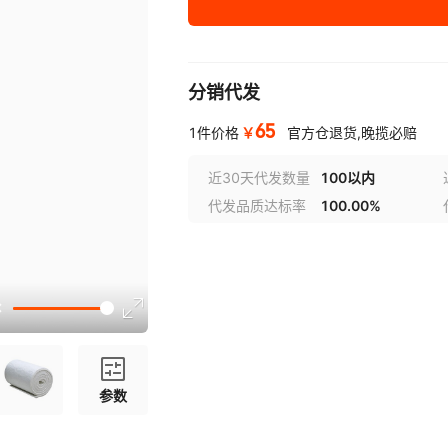
分销代发
65
￥
1件价格
官方仓退货,晚揽必赔
近30天代发数量
100以内
代发品质达标率
100.00%
参数