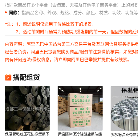
指同款商品在多个平台（含淘宝、天猫及其他电子商务平台）上的累
同款：
指商品名称、外观、规格、成分、颜色、材质、功效、功能等
*注：
1、前述说明仅适用于价格比较下的场景。
2、活动前的时间通常为预热期/爆发期的前一天，但因数据的
内容声明：阿里巴巴中国站为第三方交易平台及互联网信息服务提供
经营者负责。阿里巴巴提醒您购买商品/服务前注意谨慎核实，如您对
内有任何违法/侵权信息，请立即向阿里巴巴举报并提供有效线索。
搭配组货
保温管粘胶压花锠橡塑板下
保温隔热保冷硅酸盐板硅酸
防水保温外壳耐
水道B1B2保温板板降噪隔
毡毯铝镁质板长方形保温板