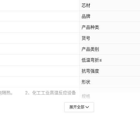
芯材
品牌
产品种类
货号
产品类别
低温弯折≤
抗弯强度
形状
电隔热。 2、化工工业高温反应设备
规格
展开全部
是否一般纳税人