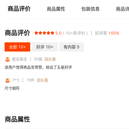
商品评价
商品属性
包装信息
商品
商品评价
5.0
10+
条评价
好评率
100
%
全部
10+
好评
10+
有内容
5
匿名购买
50
袋
回头客
该用户觉得商品非常赞，给出了五星好评
7**j
70
件
回头客
尺寸相符
商品属性