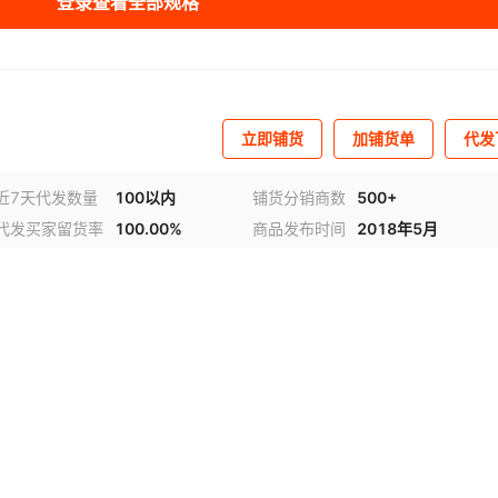
登录查看全部规格
立即铺货
加铺货单
代发
近7天代发数量
100以内
铺货分销商数
500+
代发买家留货率
100.00%
商品发布时间
2018年5月