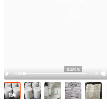
有点小卡，请重试
retry
主图视频
00:00
00:00
Play
视频