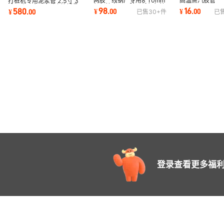
两胶一线钢厂专用8 10mm
高温蒸汽胶管
打桩机专用泥浆管 2.5寸 3
氧气管高压三胶两线氧气管
DN32,38,51
寸 4寸 6寸 8寸耐磨抗折叠
98
16
580
¥
.
00
¥
.
00
¥
.
00
已售
30+
件
已
管夹布耐油耐酸
橡胶管
登录查看更多福利