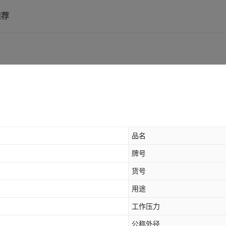
推荐
品名
牌号
货号
用途
工作压力
公称外径