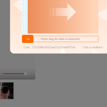
169
￥
≥5件
官方仓退货
近30天代发数量
100以内
代发品质达标率
100.00%