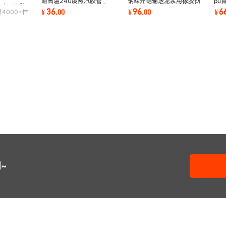
耐高温240度蒸汽胶管
钢丝外铠输送泥浆用橡胶钢
pu
mm高压橡胶
DN20,25 32耐高温耐高压
丝管耐磨耐弯曲钢丝橡胶卸
钢丝
36
96
6
¥
.
00
¥
.
00
¥
售
4000+
件
碱胶管
夹布蒸汽胶管
灰管
~