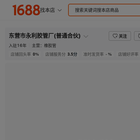
东营市永利胶管厂(普通合伙)
关注
入驻
16
年
主营：
橡胶管
0%
3.5
分
- %
店铺回头率
店铺服务分
准时发货率
店铺好评率