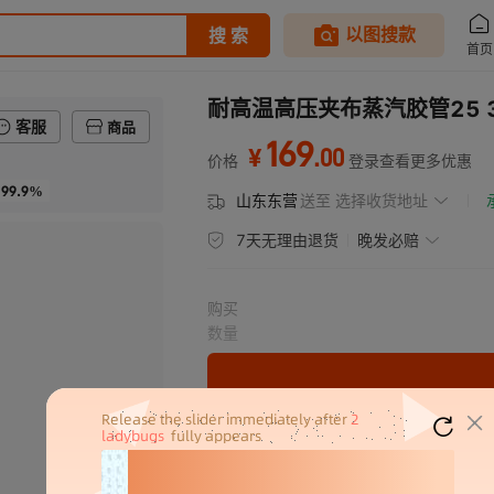
耐高温高压夹布蒸汽胶管25 
客服
商品
169
.
00
¥
价格
登录查看更多优惠
99.9%
山东东营
送至
选择收货地址
7天无理由退货
晚发必赔
购买
数量
分销代发