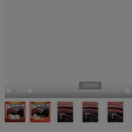
有点小卡，请重试
retry
主图视频
00:00
00:00
Play
视频