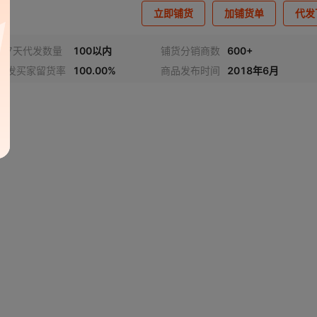
立即铺货
加铺货单
代发
近7天代发数量
100以内
铺货分销商数
600+
代发买家留货率
100.00%
商品发布时间
2018年6月