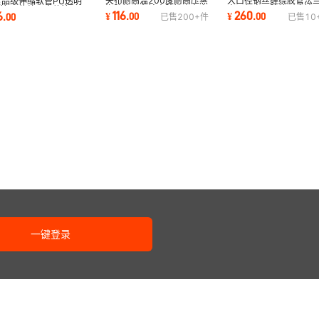
夹布耐高温200度耐高压蒸
大口径钢丝缠绕胶管法
食品级伸缩软管PU透明
汽胶管夹布输水胶管夹布空
大口径高压胶管耐磨抽
管pu伸缩吸尘软管
116
260
6
¥
.
00
¥
.
00
.
00
已售
200+
件
已售
10
气胶管
泥橡胶管
一键登录