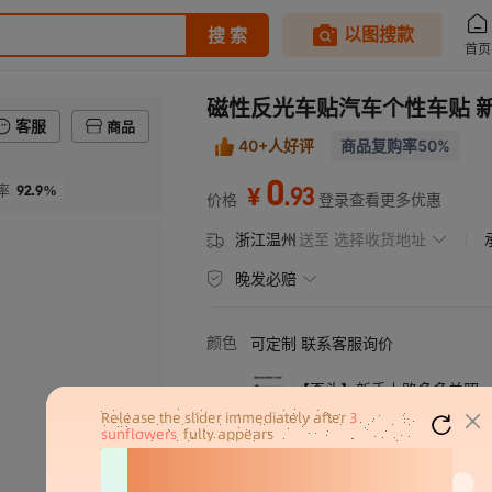
磁性反光车贴汽车个性车贴 
客服
商品
40+人好评
商品复购率50%
0
92.9%
.
93
率
¥
价格
登录查看更多优惠
浙江温州
送至
选择收货地址
晚发必赔
颜色
可定制 联系客服询价
【歪头】新手上路多多关照
【肩膀黑猫】女司机保持车
兔子新手上路多多关照