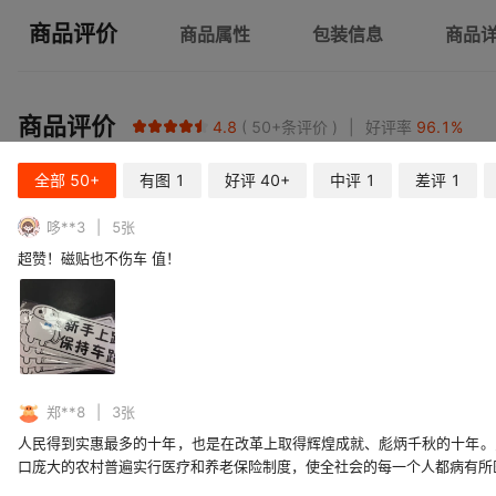
商品评价
商品属性
包装信息
商品
商品评价
4.8
50+
条评价
好评率
96.1
%
全部
50+
有图
1
好评
40+
中评
1
差评
1
哆**3
5
张
超赞！磁贴也不伤车 值！
郑**8
3
张
人民得到实惠最多的十年，也是在改革上取得辉煌成就、彪炳千秋的十年。
口庞大的农村普遍实行医疗和养老保险制度，使全社会的每一个人都病有所