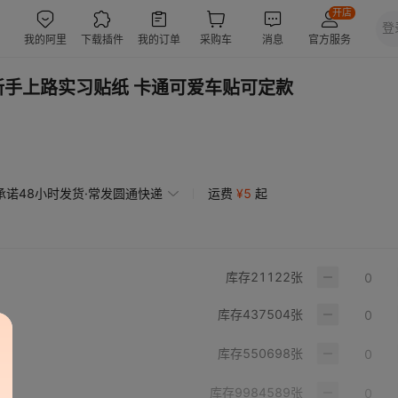
新手上路实习贴纸 卡通可爱车贴可定款
承诺48小时发货·常发圆通快递
运费
¥
5
起
库存
21122
张
库存
437504
张
库存
550698
张
距
库存
9984589
张