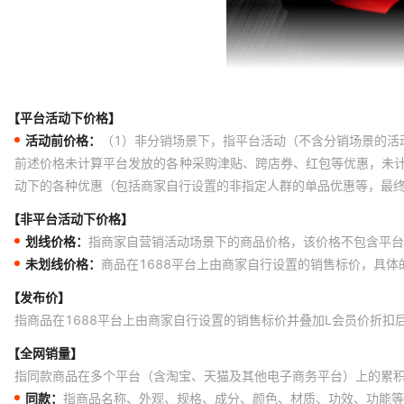
【平台活动下价格】
活动前价格：
（1）非分销场景下，指平台活动（不含分销场景的活
前述价格未计算平台发放的各种采购津贴、跨店券、红包等优惠，未
动下的各种优惠（包括商家自行设置的非指定人群的单品优惠等，最
【非平台活动下价格】
划线价格：
指商家自营销活动场景下的商品价格，该价格不包含平台
未划线价格：
商品在1688平台上由商家自行设置的销售标价，具
【发布价】
指商品在1688平台上由商家自行设置的销售标价并叠加L会员价折扣
【全网销量】
指同款商品在多个平台（含淘宝、天猫及其他电子商务平台）上的累
同款：
指商品名称、外观、规格、成分、颜色、材质、功效、功能等