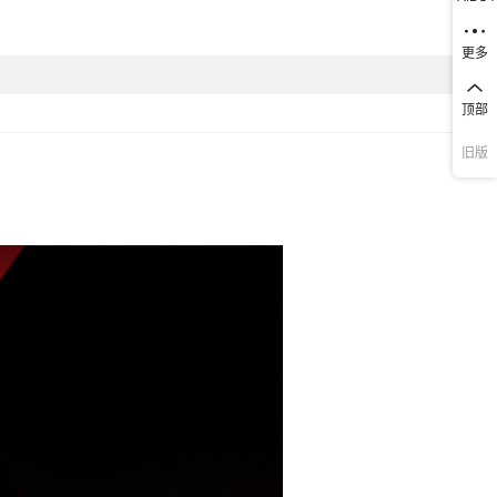
更多
顶部
旧版