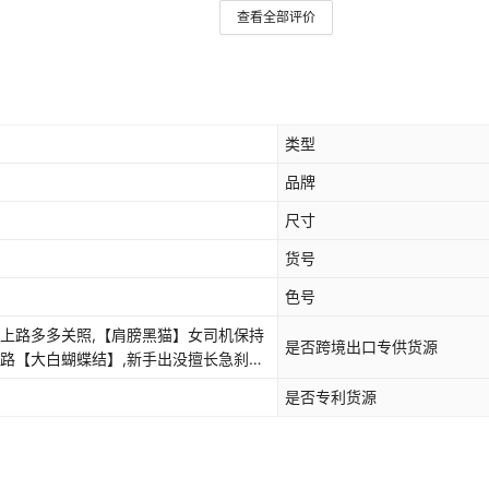
查看全部评价
类型
品牌
尺寸
货号
色号
手上路多多关照,【肩膀黑猫】女司机保持
是否跨境出口专供货源
上路【大白蝴蝶结】,新手出没擅长急刹
】,马路新秀急刹天后【耳机】,保持车距
是否专利货源
熊】,新手上路多多光照【猫咪】,新手驾
,女司机红色连衣裙顾前不顾后,新手丸子
光的注意点,车里有宝宝 请低调行驶,两