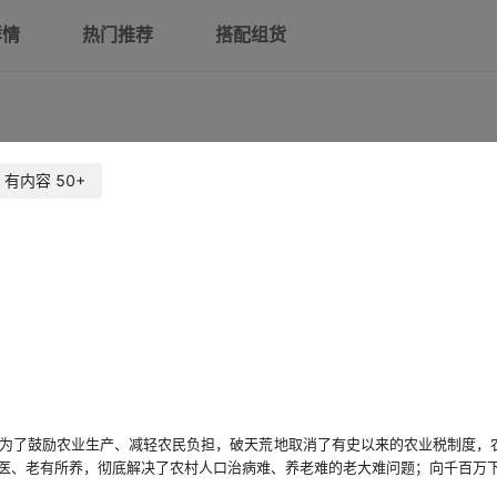
详情
热门推荐
搭配组货
车里有宝宝 请低调行驶
两边小辫子带红领巾女司机
展开已售罄商品
有内容
50+
为了鼓励农业生产、减轻农民负担，破天荒地取消了有史以来的农业税制度，
医、老有所养，彻底解决了农村人口治病难、养老难的老大难问题；向千百万