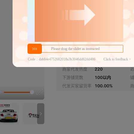
新手上路【大白蝴蝶结】
马路新秀急刹天后【耳机】
保持车距【实习】
密文代发
新手驾驶保持车距【黑衣熊
0.93
￥
1件价格
官方仓退货
新手上路多多光照【猫咪】
商家代发热度
220
近
新手驾驶保持车距【红衣熊
下游铺货数
100以内
代发买家留货率
100.00%
讲解
女司机兔子
女司机红色连衣裙顾前不顾
新手丸子头公主裙
参数
女司机眯眯眼噘嘴兔