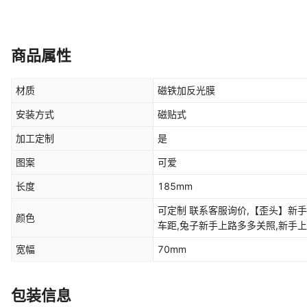
商品属性
材质
磁铁加反光膜
安装方式
磁贴式
加工定制
是
图案
可爱
长度
185mm
可定制 联系客服询价,【歪头】新
颜色
车距,兔子新手上路多多关照,新手
【暴走】,新手驾驶请多光照【兔耳
宽幅
70mm
【实习】,新手驾驶保持车距【黑衣
驶保持车距【红衣熊】,女司机兔子
头公主裙,女司机眯眯眼噘嘴兔,开远
包装信息
边小辫子带红领巾女司机