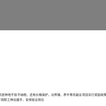
库存
562616
张
库存
68744
张
农民种地不但不纳税，还有价格保护，对养猪、养牛等农副业项目实行奖励政
下岗职工伸出援手，安排就业岗位