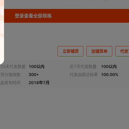
库存
5635814
张
登录查看全部规格
库存
9990190
张
库存
6527293
张
库存
5639957
张
】
立即铺货
加铺货单
代发
库存
5621581
张
30天代发数量
100以内
近7天代发数量
100以内
库存
5638566
张
】
铺货分销商数
300+
代发品质达标率
100.00%
商品发布时间
2018年7月
视频
库存
533597
张
库存
5553724
张
后
库存
5478172
张
库存
552050
张