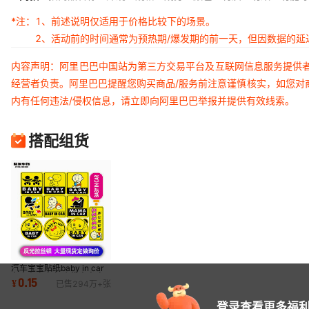
*注：
1、前述说明仅适用于价格比较下的场景。
2、活动前的时间通常为预热期/爆发期的前一天，但因数据的
内容声明：阿里巴巴中国站为第三方交易平台及互联网信息服务提供
经营者负责。阿里巴巴提醒您购买商品/服务前注意谨慎核实，如您对
内有任何违法/侵权信息，请立即向阿里巴巴举报并提供有效线索。
搭配组货
汽车宝宝贴纸baby in car
车内有宝宝车贴 汽车车身
0.15
¥
已售
294万+
张
贴 安全提示贴
登录查看更多福利