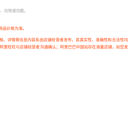
、功效或功能。
商品价格为准。
价格、详情等信息内容系由店铺经营者发布，其真实性、准确性和合法性
过阿里旺旺与店铺经营者沟通确认；阿里巴巴中国站存在海量店铺，如您