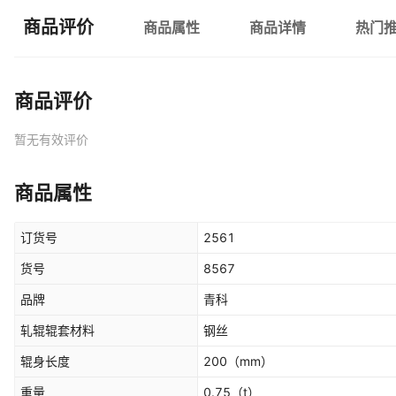
商品评价
商品属性
商品详情
热门
商品评价
暂无有效评价
商品属性
订货号
2561
货号
8567
品牌
青科
轧辊辊套材料
钢丝
辊身长度
200
（mm）
重量
0.75
（t）