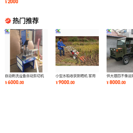
2000
¥
厂家直销
热门推荐
自动刷洗设备自动剪切机
小型水稻收获割晒机 家用
供大理四不像运
电脑控制焊接切割机 清洁
水稻扶稻收割机械 全自动
运输拖拉机 28
6000
9000
8000
¥
.
00
¥
.
00
¥
.
00
棉洗碗布机
水稻秸秆收获机
土车