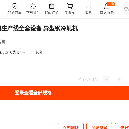
机生产线全套设备 异型钢冷轧机
优惠
承诺3天发货
包邮
库存
263
台
登录查看全部规格
立即铺货
加铺货单
代发