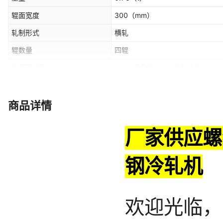
辊面宽度
300
（mm）
轧制形式
横轧
辊数量
四辊
主要下游平台
ebay,亚马逊,wish,速卖通,独立站,L
有可授权的自有品牌
是
商品详情