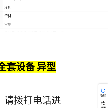
冷轧
管材
常规
非洲,欧洲,南美,东南亚,北美,东北亚,中东
是
客服
APP