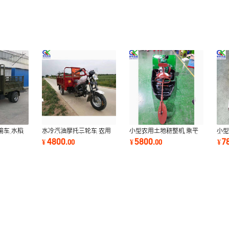
输车 水稻
水冷汽油摩托三轮车 农用
小型农用土地耕整机 乘平
小型
力轴传动渣
粮食自卸翻斗车 工地混泥
原丘陵水田机耕船 乘坐式
控式
4800
5800
7
¥
.
00
¥
.
00
¥
土搬运摩托车
水陆两用耕作机
花