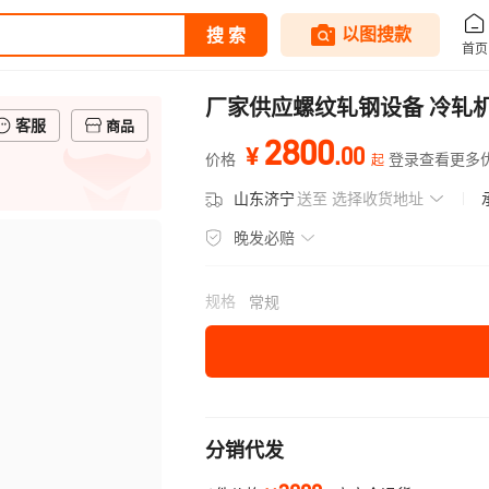
厂家供应螺纹轧钢设备 冷轧
客服
商品
2800
.
00
¥
价格
登录查看更多
起
山东济宁
送至
选择收货地址
晚发必赔
规格
常规
分销代发