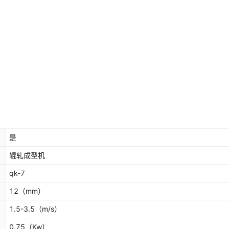
是
辊轧成型机
qk-7
12
（mm）
1.5-3.5
（m/s）
0.75
（Kw）