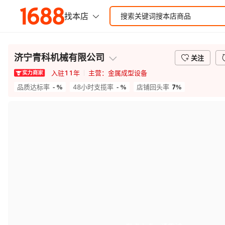
济宁青科机械有限公司
关注
入驻
11
年
主营：
金属成型设备
- %
- %
7%
品质达标率
48小时支揽率
店铺回头率