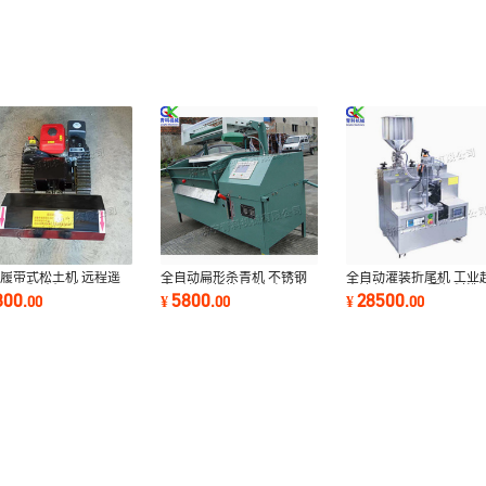
履带式松土机 远程遥
全自动扁形杀青机 不锈钢
全自动灌装折尾机 工业
果园翻地机 家用田园
扁形茶叶揉捻机 茶叶杀青
声波封尾机 牙膏颜料洗
800
5800
28500
.
00
¥
.
00
¥
.
00
卉管理机
理条压扁一体机
奶封尾设备