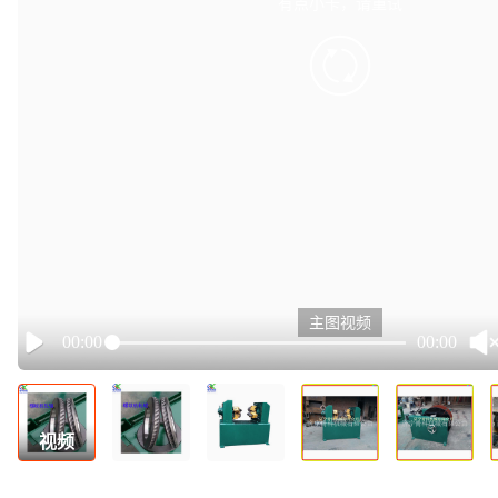
有点小卡，请重试
retry
主图视频
00:00
00:00
Play
视频