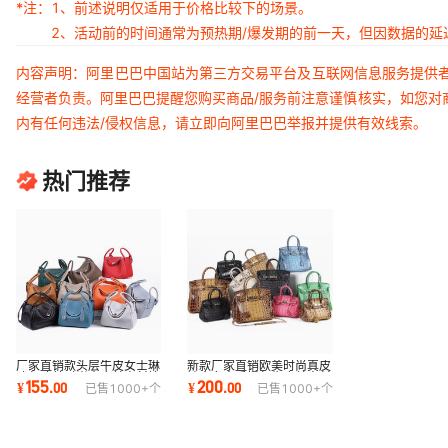
*注：
1、前述说明仅适用于价格比较下的场景。
2、活动前的时间通常为预热期/爆发期的前一天，但因数据的
内容声明：阿里巴巴中国站为第三方交易平台及互联网信息服务提供
经营者负责。阿里巴巴提醒您购买商品/服务前注意谨慎核实，如您对
内有任何违法/侵权信息，请立即向阿里巴巴举报并提供有效线索。
热门推荐
厂家直销款头层牛皮女士琳
新款厂家直销欧美时尚真皮
迪包欧美时尚真皮单肩斜挎
铂金女士手提包牛皮单肩斜
155
200
¥
.
00
¥
.
00
已售
1000+
个
已售
1000+
个
包
挎包