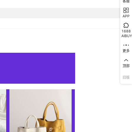
客服
APP
1688
AIBUY
更多
顶部
旧版