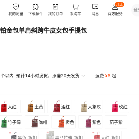
铂金包单肩斜跨牛皮女包手提包
2个以内
预计14小时发货，承诺20天发货
运费
¥
8
起
大红
土黄
酒红
大象灰
玫红
竹子绿
咖啡
橙色
紫色
茄子紫
黑色-银扣
喜马拉雅-银扣
大红-银扣