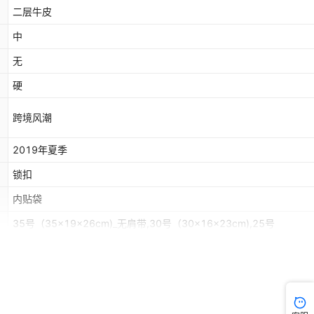
二层牛皮
中
无
硬
跨境风潮
2019年夏季
锁扣
内贴袋
35号（35x19x26cm)_无肩带,30号（30x16x23cm),25号
（25x15x19cm)
单根
女