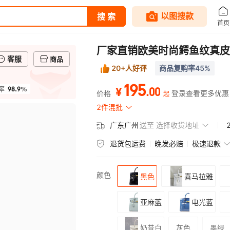
厂家直销欧美时尚鳄鱼纹真皮
客服
商品
20+人好评
商品复购率45%
195
98.9%
.
00
率
¥
价格
登录查看更多优惠
起
2件混批
广东广州
送至
选择收货地址
退货包运费
晚发必赔
极速退款
颜色
黑色
喜马拉雅
亚麻蓝
电光蓝
奶昔白
灰色
墨绿