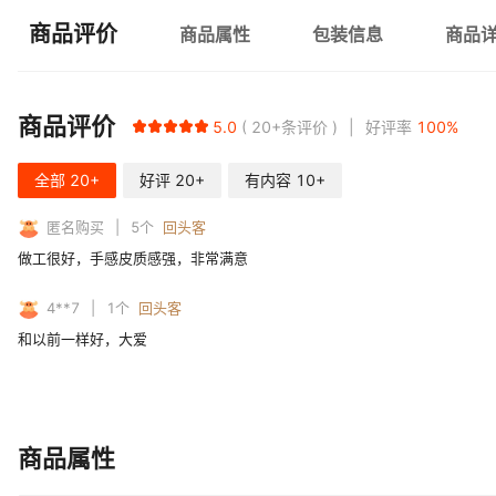
商品评价
商品属性
包装信息
商品
商品评价
5.0
20+
条评价
好评率
100
%
全部
20+
好评
20+
有内容
10+
匿名购买
5
个
回头客
做工很好，手感皮质感强，非常满意
4**7
1
个
回头客
和以前一样好，大爱
商品属性