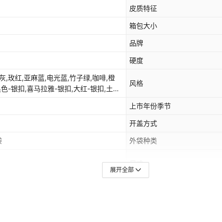
皮质特征
箱包大小
品牌
硬度
灰,玫红,亚麻蓝,电光蓝,竹子绿,咖啡,橙
风格
黑色-银扣,喜马拉雅-银扣,大红-银扣,土黄-
-银扣,咖啡-银扣,紫色-银扣,灰色-银扣,
上市年份季节
开盖方式
袋
外袋种类
尺寸
展开全部
肩带根数
适用性别