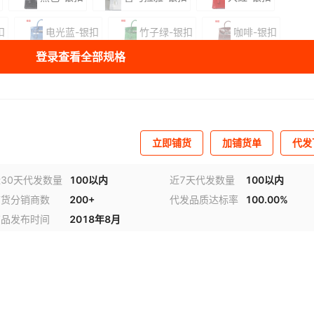
扣
电光蓝-银扣
竹子绿-银扣
咖啡-银扣
登录查看全部规格
墨绿-银扣
库存
953
个
库存
943
个
立即铺货
加铺货单
代发
库存
968
个
30天代发数量
100以内
近7天代发数量
100以内
铺货分销商数
200+
代发品质达标率
100.00%
商品发布时间
2018年8月