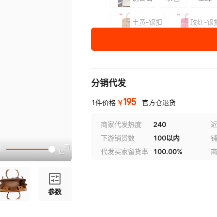
土黄-银扣
玫红-银
紫色-银扣
灰色-银扣
尺寸
35号（35x19x26cm)_无肩带
分销代发
30号（30x16x23cm)
195
￥
1件价格
官方仓退货
25号（25x15x19cm)
商家代发热度
240
近
下游铺货数
100以内
代发买家留货率
100.00%
参数