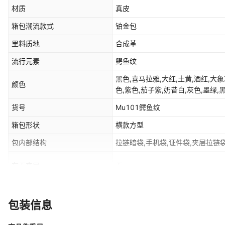
材质
真皮
箱包潮流款式
铂金包
里料质地
合成革
流行元素
鳄鱼纹
黑色,喜马拉雅,大红,土黄,酒红,大象
颜色
色,紫色,茄子紫,奶昔白,灰色,墨绿,
银扣,玫红-银扣,电光蓝-银扣,竹子绿
货号
Mu101鳄鱼纹
墨绿-银扣
箱包形状
横款方型
包内部结构
拉链暗袋,手机袋,证件袋,夹层拉链
有无夹层
无
适用场景
日常搭配
包装信息
款式
女式手提包