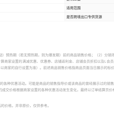
适用范围
是否跨境出口专供货源
动）预热期（若无预热期，则为爆发期）前的商品销售价格；（2）分销
计算商家设置的满减优惠、优惠券、店铺返利金、店铺会员折扣以及L会
终以商家的自行设置为准）。前述商品销售价格指商品页面当日展示的标
的各种优惠活动。可能是商品的销售指导价或该商品的曾经展示过的销售
体的成交价格根据商家设置的各种优惠活动发生变化，最终以订单结算页价
后的价格，并非原价，仅供参考。