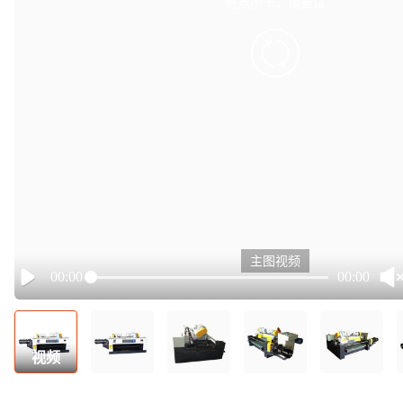
有点小卡，请重试
retry
主图视频
00:00
00:00
Play
视频