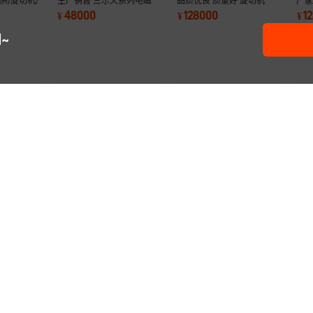
供/旋切机/
生产销售 三乐天系列电磁
品质优良 质量好 旋切机
厂家
磨刀机 数控磨刀机
切
48000
128000
1
¥
¥
¥
~
天牌
厂家直销 价格优惠 质量上
三乐天厂家直销 旋切机 旋
产品
 旋切机(图)
乘 SLDP700打皮机 找圆
切裁板一体机
控
28000
128000
1
¥
.
00
¥
.
00
¥
机