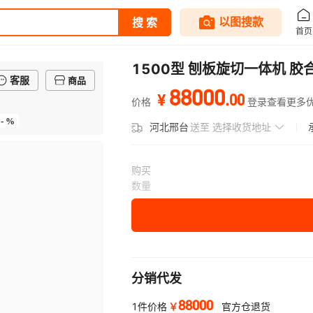
1500型 刨板旋切一体机 
客服
商品
88000
.
00
¥
价格
登录查看更多
- %
河北邢台
送至
选择收货地址
购买
数量
分销代发
88000
￥
1件价格
官方仓退货