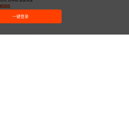
供应 效率高 速度快旋
裁板一体机
28000
一键登录
推荐 SLXC1500JG数
高效高速高产量 价格优惠
质量保障！ ！三乐天无
无卡旋切机
旋切裁板一体机
旋切机
08000
228000
280000
.
00
¥
.
00
¥
.
00