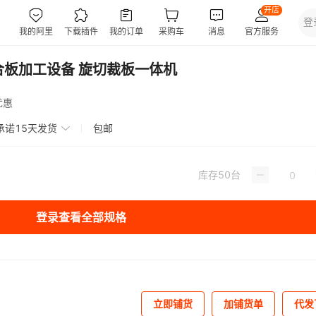
胶合板加工设备 旋切裁板一体机
优惠
承诺15天发货
包邮
库存
50
台
登录查看全部规格
立即铺货
加铺货单
代发