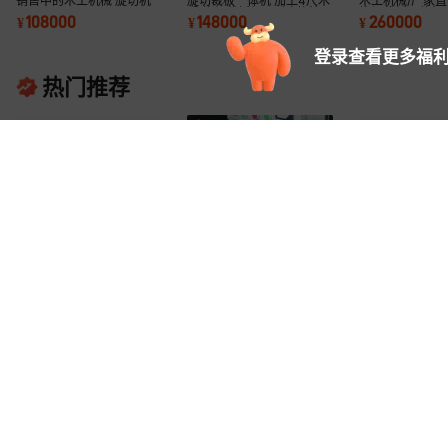
销售中的木工机械 旋切机
旋切裁板一体机 加工4尺木
木工机械/厂家直
质 旋切裁板机 面皮刨板机
旋切裁板一体机
108000
148000
260000
¥
¥
¥
登录查看更多福利
热门推荐
厂家供应 旋切刀用 磨刀机
厂家供应SLM1600DC磨
大华宇公司 三乐
自动磨刀机电磁 数控卧式
刀机 电磁自动磨刀
SLXC1500HZ
47000
47000
128000
¥
.
00
¥
.
00
¥
.
00
机械传动