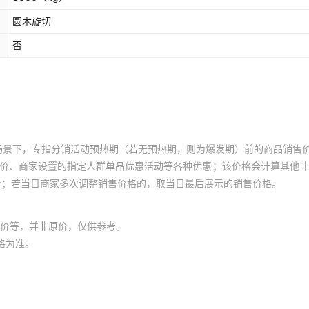
圆木旋切
否
场景下，专指分销活动预热期（若无预热期，则为爆发期）前的商品销售
员价、商家设置的指定人群单品优惠活动等各种优惠；该价格会计算其他
价；若当日商家多次调整销售价格的，取当日最后展示的销售价格。
价等，并非原价，仅供参考。
格为准。