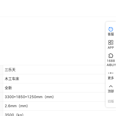
客服
APP
1688
AIBUY
三乐天
更多
木工车床
全新
顶部
3300*1850*1250mm
（mm）
旧版
2.6mm
（mm）
3500
（kg）