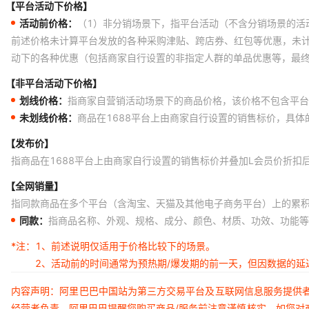
【平台活动下价格】
活动前价格：
（1）非分销场景下，指平台活动（不含分销场景的活
前述价格未计算平台发放的各种采购津贴、跨店券、红包等优惠，未
动下的各种优惠（包括商家自行设置的非指定人群的单品优惠等，最
【非平台活动下价格】
划线价格：
指商家自营销活动场景下的商品价格，该价格不包含平台
未划线价格：
商品在1688平台上由商家自行设置的销售标价，具
【发布价】
指商品在1688平台上由商家自行设置的销售标价并叠加L会员价折扣
【全网销量】
指同款商品在多个平台（含淘宝、天猫及其他电子商务平台）上的累
同款：
指商品名称、外观、规格、成分、颜色、材质、功效、功能等
*注：
1、前述说明仅适用于价格比较下的场景。
2、活动前的时间通常为预热期/爆发期的前一天，但因数据的
内容声明：阿里巴巴中国站为第三方交易平台及互联网信息服务提供
经营者负责。阿里巴巴提醒您购买商品/服务前注意谨慎核实，如您对