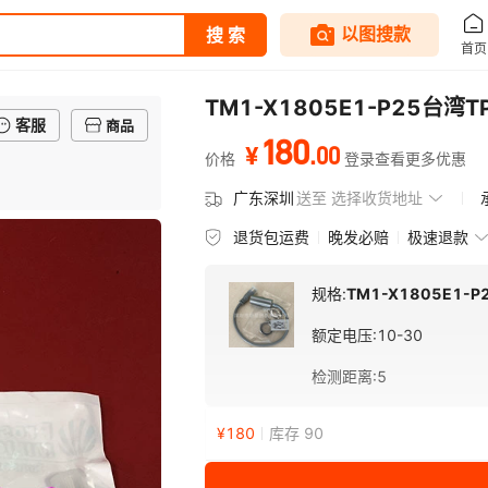
TM1-X1805E1-P25
客服
商品
180
.
00
¥
价格
登录查看更多优惠
广东深圳
送至
选择收货地址
退货包运费
晚发必赔
极速退款
规格:
TM1-X1805E1-P
额定电压
:
10-30
检测距离
:
5
¥
180
库存 90