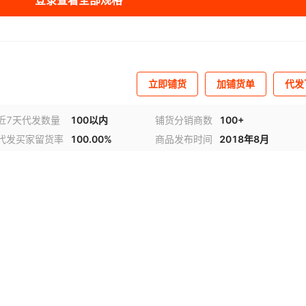
登录查看全部规格
立即铺货
加铺货单
代发
近7天代发数量
100以内
铺货分销商数
100+
代发买家留货率
100.00%
商品发布时间
2018年8月