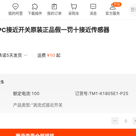
台湾TPC接近开关原装正品假一罚十接近传感器
承诺5天发货
运费
¥
10
起
25
额定电流
:
100
订货号
:
TM1-X1805E1-P25
产品类型
:
“涡流式接近开关