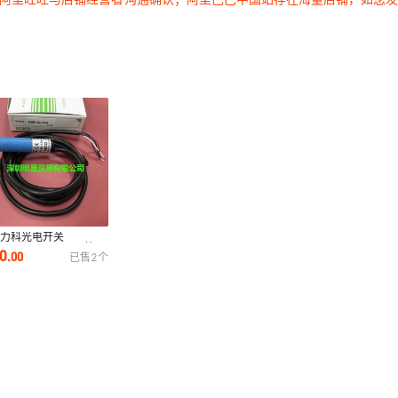
湾力科光电开关
KORMF-DU40N 原装正
20
.
00
已售
2
个
假一罚十