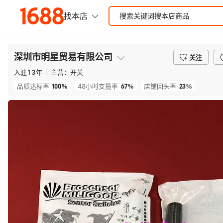
深圳市明星贸易有限公司
关注
入驻
13
年
主营：
开关
100%
67%
23%
品质达标率
48小时支揽率
店铺回头率