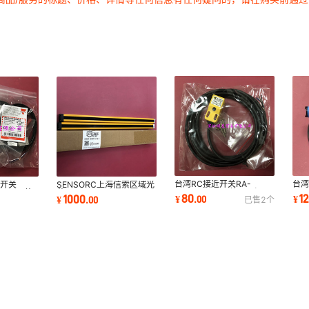
台湾RC接近开关RA-
台
电开关
SENSORC上海信索区域光
1805PO7E 原装正品假一
RI
ASA 原装
幕SEG20-4010P-LO-2-
80
1
1000
¥
.
00
¥
¥
.
00
已售
2
个
罚十
品
Y 原装正品假一罚十