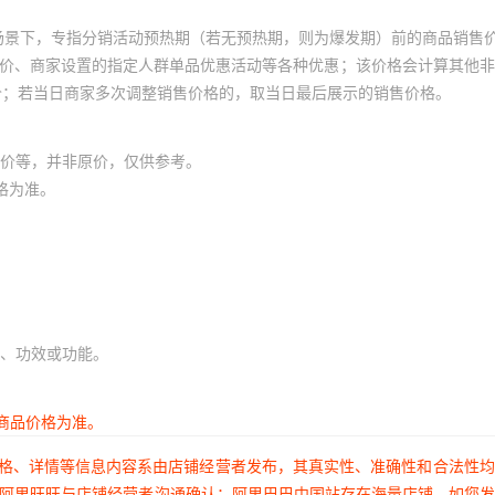
场景下，专指分销活动预热期（若无预热期，则为爆发期）前的商品销售
员价、商家设置的指定人群单品优惠活动等各种优惠；该价格会计算其他
价；若当日商家多次调整销售价格的，取当日最后展示的销售价格。
价等，并非原价，仅供参考。
格为准。
、功效或功能。
商品价格为准。
价格、详情等信息内容系由店铺经营者发布，其真实性、准确性和合法性
过阿里旺旺与店铺经营者沟通确认；阿里巴巴中国站存在海量店铺，如您