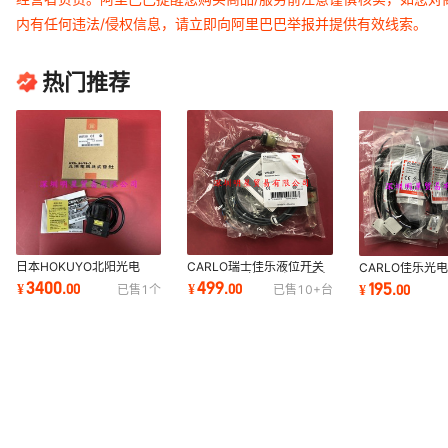
内有任何违法/侵权信息，请立即向阿里巴巴举报并提供有效线索。
热门推荐
日本HOKUYO北阳光电
CARLO瑞士佳乐液位开关
CARLO佳乐光
UST-05LN UUST101原
VP03EP原装正品假一罚十
PD30CND10N
3400
499
195
¥
.
00
¥
.
00
¥
.
00
已售
1
个
已售
10+
台
装正品假一罚十
正品假一罚十