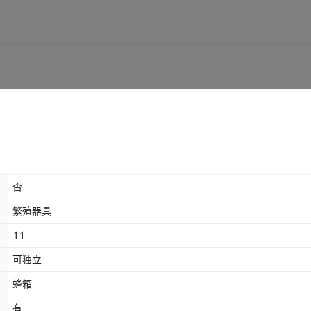
否
繁殖器具
11
可独立
蜂箱
有