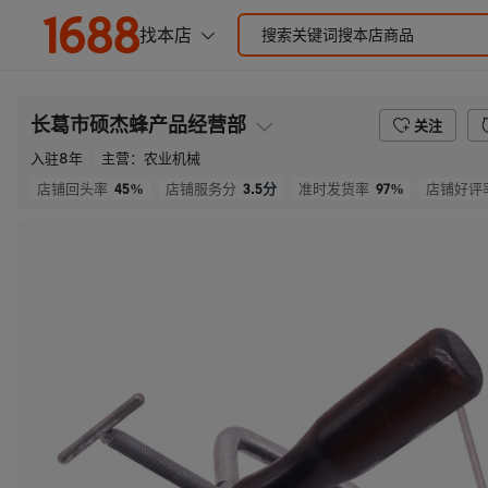
长葛市硕杰蜂产品经营部
关注
入驻
8
年
主营：
农业机械
45%
3.5
分
97%
店铺回头率
店铺服务分
准时发货率
店铺好评