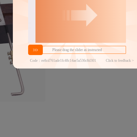
38
￥
1件价格
官方仓退货,晚揽必赔
商家代发热度
284
铺货分销商数
100+
商品发布时间
2018年8月