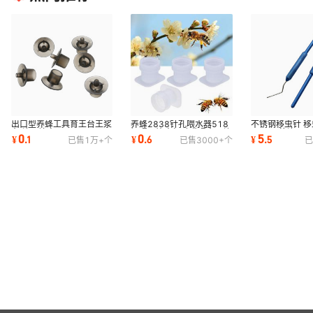
出口型养蜂工具育王台王浆
养蜂2838针孔喂水器518
不锈钢移虫针 移
台 蜂王培育
饲喂器饮水杯鸭嘴喂食器蜂
王工具 养蜂工具
0
0
5
¥
.
1
¥
.
6
¥
.
5
已售
1万+
个
已售
3000+
个
已
箱中蜂巢门喂水
实用耐用