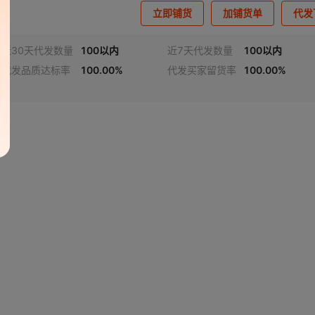
立即铺货
加铺货单
代发
近30天代发数量
100以内
近7天代发数量
100以内
代发品质达标率
100.00%
代发买家留货率
100.00%