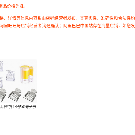
商品价格为准。
价格、详情等信息内容系由店铺经营者发布，其真实性、准确性和合法性
过阿里旺旺与店铺经营者沟通确认；阿里巴巴中国站存在海量店铺，如您
蜂工具塑料不锈钢夹子书
王笼养蜂标记瓶王笼蜂笼
手蜂王夹子