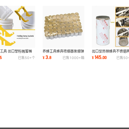
工具 出口塑料搁蜜桶
养蜂工具蜂具喷烟器熏烟弹
出口型热销蜂具不锈钢
 摇蜜机蜂蜜桶搁架
蜂箱熏蜂驱赶蜜蜂全套艾草
摇蜜机蜂蜜萃取机蜜桶
3
145
5
¥
.
8
¥
.
00
已售
50+
个
已售
1000+
箱
已售
50
艾叶
25*45