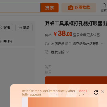
养蜂工具巢框打孔器打眼器出
客服
商品
38
.
00
¥
价格
登录查看更多优惠
98.2%
率
河南许昌
送至
德克萨斯州达拉斯
晚发必赔
购买
数量
密文代发