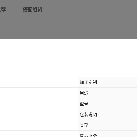
推荐
搭配组货
加工定制
用途
型号
包装说明
类型
售后服务