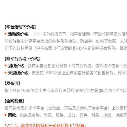
【平台活动下价格】
活动前价格：
（1）非分销场景下，指平台活动（不含分销场景的活
前述价格未计算平台发放的各种采购津贴、跨店券、红包等优惠，未
动下的各种优惠（包括商家自行设置的非指定人群的单品优惠等，最
【非平台活动下价格】
划线价格：
指商家自营销活动场景下的商品价格，该价格不包含平台
未划线价格：
商品在1688平台上由商家自行设置的销售标价，具
【发布价】
指商品在1688平台上由商家自行设置的销售标价并叠加L会员价折扣
【全网销量】
指同款商品在多个平台（含淘宝、天猫及其他电子商务平台）上的累
同款：
指商品名称、外观、规格、成分、颜色、材质、功效、功能等
*注：
1、前述说明仅适用于价格比较下的场景。