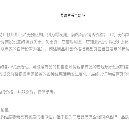
登录查看全部
动）预热期（若无预热期，则为爆发期）前的商品销售价格；（2）分销
计算商家设置的满减优惠、优惠券、店铺返利金、店铺会员折扣以及L会
终以商家的自行设置为准）。前述商品销售价格指商品页面当日展示的标
的各种优惠活动。可能是商品的销售指导价或该商品的曾经展示过的销售
体的成交价格根据商家设置的各种优惠活动发生变化，最终以订单结算页价
后的价格，并非原价，仅供参考。
积销量
多维度要素具有高度的相似性，但不视为二者具有完全相同的品牌、品质