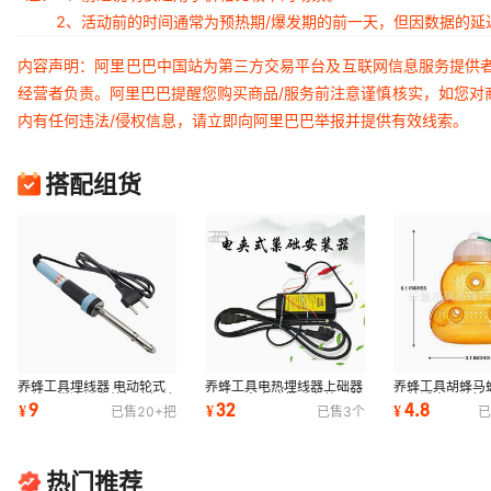
2、活动前的时间通常为预热期/爆发期的前一天，但因数据的
内容声明：阿里巴巴中国站为第三方交易平台及互联网信息服务提供
经营者负责。阿里巴巴提醒您购买商品/服务前注意谨慎核实，如您对
内有任何违法/侵权信息，请立即向阿里巴巴举报并提供有效线索。
搭配组货
养蜂工具埋线器 电动轮式
养蜂工具电热埋线器上础器
养蜂工具胡蜂马
压线器带滚轮电热铜头埋蜂
压础器全自动巢础安装器养
园林诱虫器蜂箱
9
32
4.8
¥
¥
¥
已售
20+
把
已售
3
个
已
脾安装蜜蜂
蜜蜂工具
热门推荐