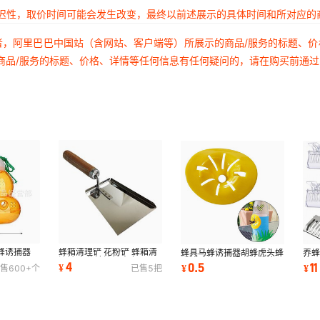
延迟性，取价时间可能会发生改变，最终以前述展示的具体时间和所对应的
者，阿里巴巴中国站（含网站、客户端等）所展示的商品/服务的标题、
商品/服务的标题、价格、详情等任何信息有任何疑问的，请在购买前通
蜂诱捕器
蜂箱清理铲 花粉铲 蜂箱清
蜂具马蜂诱捕器胡蜂虎头蜂
养
洁铲 杂物清洁铲出专用
诱捕器蜂场抓捉马蜂收蜂器
签
4
0.5
11
¥
¥
¥
售
600+
个
已售
5
把
捕