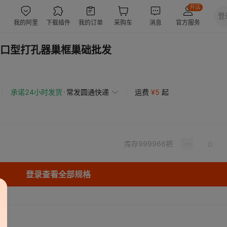
口型打孔器巢框巢础批发
承诺24小时发货
常发圆通快递
运费
¥
5
起
库存
999966
把
登录查看全部规格