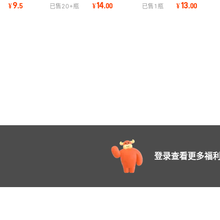
250g EDTA二钠 cas号
AR 250g 小瓶 cas号60-
AR 试剂 CAS:6
9
14
13
¥
.
5
¥
.
00
¥
.
00
已售
20+
瓶
已售
1
瓶
6381-95-6 乙二胺
00-4 天津化学
四水合
登录查看更多福利