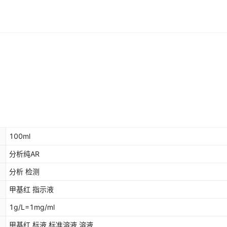
100ml
分析纯AR
分析 检测
甲基红 指示液
1g/L=1mg/ml
甲基红 标液 标准溶液 溶液