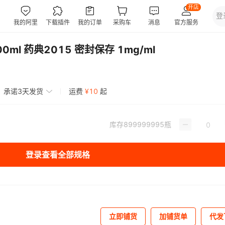
00ml 药典2015 密封保存 1mg/ml
承诺3天发货
运费
¥
10
起
库存
899999995
瓶
登录查看全部规格
立即铺货
加铺货单
代发