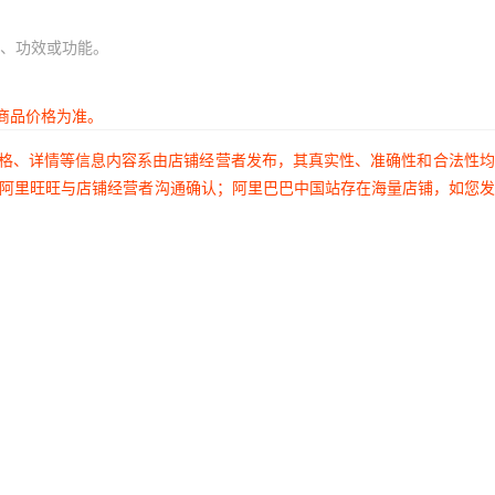
、功效或功能。
商品价格为准。
价格、详情等信息内容系由店铺经营者发布，其真实性、准确性和合法性
过阿里旺旺与店铺经营者沟通确认；阿里巴巴中国站存在海量店铺，如您