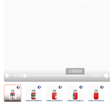
有点小卡，请重试
retry
主图视频
00:00
00:00
Play
视频