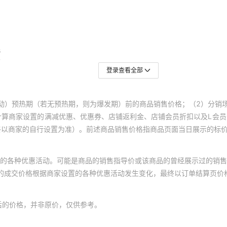
登录查看全部
动）预热期（若无预热期，则为爆发期）前的商品销售价格；（2）分销
计算商家设置的满减优惠、优惠券、店铺返利金、店铺会员折扣以及L会
终以商家的自行设置为准）。前述商品销售价格指商品页面当日展示的标
的各种优惠活动。可能是商品的销售指导价或该商品的曾经展示过的销售
体的成交价格根据商家设置的各种优惠活动发生变化，最终以订单结算页价
后的价格，并非原价，仅供参考。