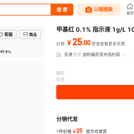
甲基红 0.1% 指示液 1g/L 1
客服
商品
25
.
00
¥
价格
登录查看更多优惠
97.9%
天津
送至
加利福尼亚州洛杉矶
购买
数量
分销代发
25
￥
1件价格
官方仓退货