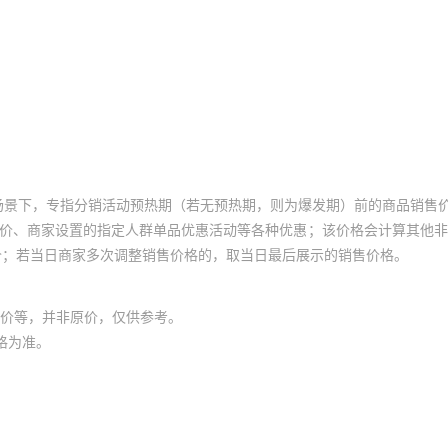
场景下，专指分销活动预热期（若无预热期，则为爆发期）前的商品销售
员价、商家设置的指定人群单品优惠活动等各种优惠；该价格会计算其他
价；若当日商家多次调整销售价格的，取当日最后展示的销售价格。
价等，并非原价，仅供参考。
格为准。