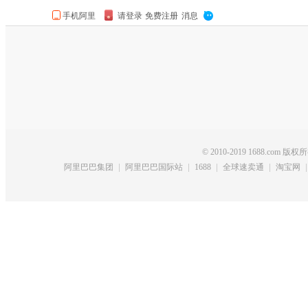
© 2010-2019 1688.com 版权
阿里巴巴集团
阿里巴巴国际站
1688
全球速卖通
淘宝网