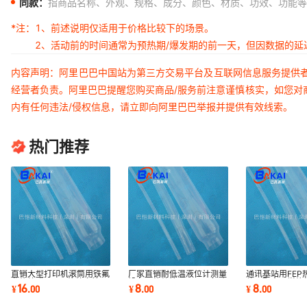
同款：
指商品名称、外观、规格、成分、颜色、材质、功效、功能等
*注：
1、前述说明仅适用于价格比较下的场景。
2、活动前的时间通常为预热期/爆发期的前一天，但因数据的
内容声明：阿里巴巴中国站为第三方交易平台及互联网信息服务提供
经营者负责。阿里巴巴提醒您购买商品/服务前注意谨慎核实，如您对
内有任何违法/侵权信息，请立即向阿里巴巴举报并提供有效线索。
热门推荐
直销大型打印机滚筒用铁氟
厂家直销耐低温液位计测量
通讯基站用FEP
龙热缩膜，FEP热缩套管，
设备用热缩管， -200度耐
件用聚全乙烯热
16
8
8
¥
.
00
¥
.
00
¥
.
00
耐磨热收缩管
低温FEP热缩管
滤波器热缩管