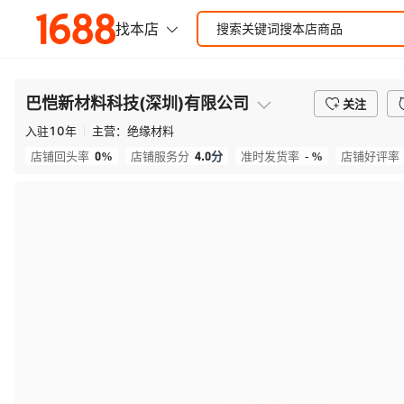
巴恺新材料科技(深圳)有限公司
关注
入驻
10
年
主营：
绝缘材料
0%
4.0
分
- %
店铺回头率
店铺服务分
准时发货率
店铺好评率