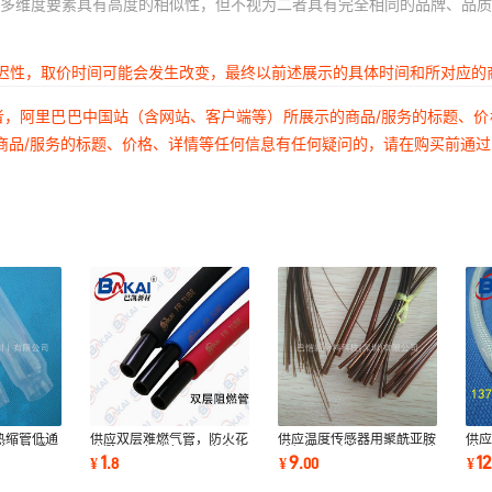
多维度要素具有高度的相似性，但不视为二者具有完全相同的品牌、品质
延迟性，取价时间可能会发生改变，最终以前述展示的具体时间和所对应的
者，阿里巴巴中国站（含网站、客户端等）所展示的商品/服务的标题、
商品/服务的标题、价格、详情等任何信息有任何疑问的，请在购买前通
热缩管低通
供应双层难燃气管，防火花
供应温度传感器用聚酰亚胺
供
缩套管通讯
喷溅双层复合气管，汽车夹
毛细管，耐高温400C°PI管
管
1
9
12
¥
.
8
¥
.
00
¥
具PU气动软管
无缝精密管
管，