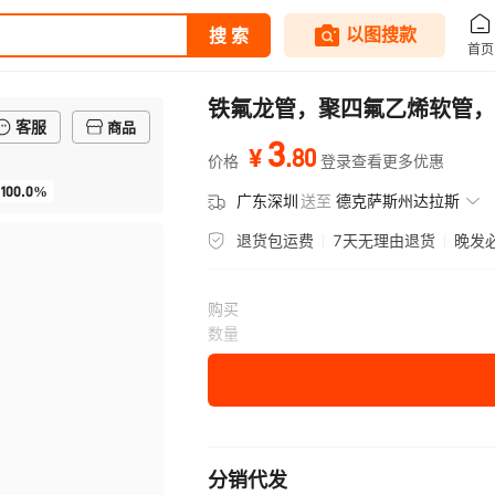
铁氟龙管，聚四氟乙烯软管，
客服
商品
3
.
80
¥
价格
登录查看更多优惠
100.0%
广东深圳
送至
德克萨斯州达拉斯
退货包运费
7天无理由退货
晚发
购买
数量
分销代发