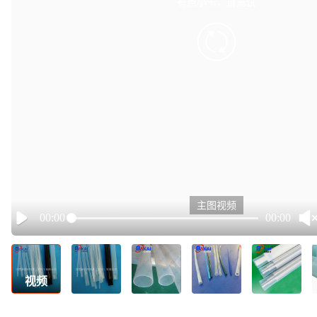
有点小卡，请重试
retry
主图视频
00:00
00:00
Play
视频