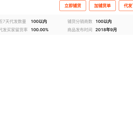
立即铺货
加铺货单
代发
近7天代发数量
100以内
铺货分销商数
100以内
代发买家留货率
100.00%
商品发布时间
2018年9月