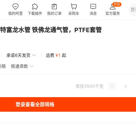
特富龙水管 铁佛龙通气管，PTFE套管
承诺6天发货
运费
¥
1
起
必赔
极速退款
库存
3500
千克
登录查看全部规格