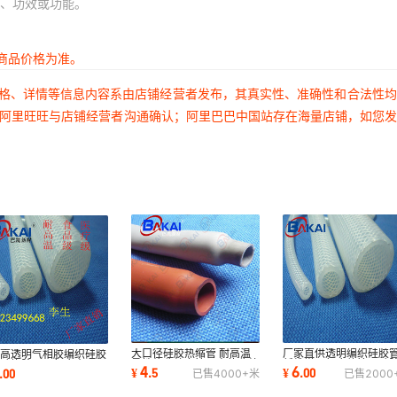
、功效或功能。
商品价格为准。
价格、详情等信息内容系由店铺经营者发布，其真实性、准确性和合法性
过阿里旺旺与店铺经营者沟通确认；阿里巴巴中国站存在海量店铺，如您
大口径硅胶热缩管 耐高温
厂家直供透明编织硅胶
应高透明气相胶编织硅胶
柔性热收缩套管，高倍收缩
纤维增强复合软管，硅
，硅橡胶双层复合夹纱
4
6
¥
.
5
¥
.
00
.
00
已售
4000+
米
已售
2000
硅橡胶热缩管
纱编织管
 网纹编织