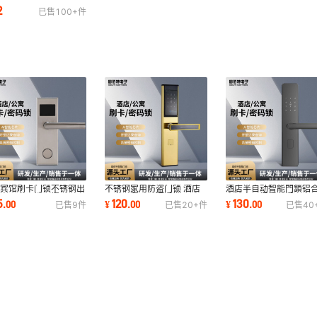
不锈钢电子锁公寓宾馆酒
2
已售
100+
件
感应锁
店宾馆刷卡门锁不锈钢出
不锈钢家用防盗门锁 酒店
酒店半自动智能門鎖铝
房电子密码锁一握开公寓
民宿远程APP通通锁 公寓
宾馆密码门锁一握开家
5
120
130
.
00
¥
.
00
¥
.
00
已售
9
件
已售
20+
件
已售
40
用防盗门锁
卧室感应密码锁
盗指纹门锁