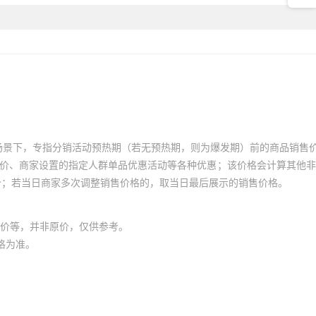
场景下，专指分销活动预热期（若无预热期，则为爆发期）前的商品销售
员价、商家设置的指定人群单品优惠活动等各种优惠；该价格会计算其他
价；若当日商家多次调整销售价格的，取当日最后展示的销售价格。
价等，并非原价，仅供参考。
格为准。