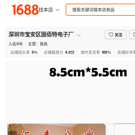
深圳市宝安区固佰特电子厂
关注
入驻
9
年
主营：
锁具
0%
4.0
分
100%
店铺回头率
店铺服务分
准时发货率
店铺好评