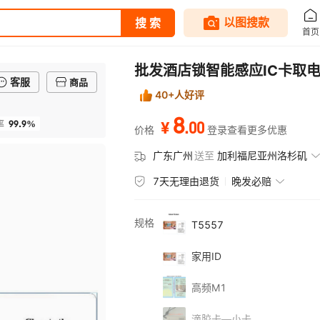
批发酒店锁智能感应IC卡取
客服
商品
40+人好评
8
99.9%
.
00
率
¥
价格
登录查看更多优惠
广东广州
送至
加利福尼亚州洛杉矶
7天无理由退货
晚发必赔
规格
T5557
家用ID
高频M1
滴胶卡—小卡