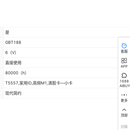
是
GBT188
客服
6
（V）
直接使用
APP
80000
（h）
1688
T5557,家用ID,高频M1,滴胶卡—小卡
AIBUY
现代简约
更多
顶部
旧版