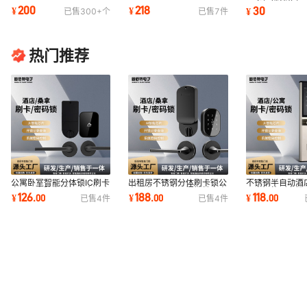
304不锈钢民宿密码锁电子
屋刷卡锁感应锁智能锁ic卡
更衣柜锁储物柜子
200
218
30
¥
¥
¥
已售
300+
个
已售
7
件
锁ic感应锁智能锁
电子锁专用
能锁电子锁
热门推荐
公寓卧室智能分体锁IC刷卡
出租房不锈钢分体刷卡锁公
不锈钢半自动酒
家用入户防盗锁铝合金酒店
寓民宿电子密码门锁健身房
公寓智能刷卡锁
126
188
118
¥
.
00
¥
.
00
¥
.
00
已售
4
件
已售
4
件
宾馆感应锁
更衣柜桑拿锁
室门密码锁