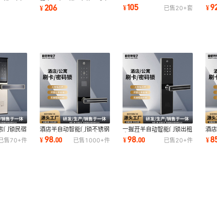
道门电子锁金色凸头远程微
门
锁ic卡智
程密码电子锁ic卡蓝牙感应
105
9
206
¥
¥
¥
已售
20+
套
信云端密码锁
店
锁智能锁
店门锁民宿
酒店半自动智能门锁不锈钢
一握开半自动智能门锁出租
酒
家用房间卧
宾馆刷卡电子锁家用卧室民
房远程APP通通锁公寓不锈
租
98
98
8
¥
.
00
¥
.
00
¥
已售
70+
件
已售
1000+
件
已售
20+
件
宿公寓密码锁
钢磁卡感应锁
家