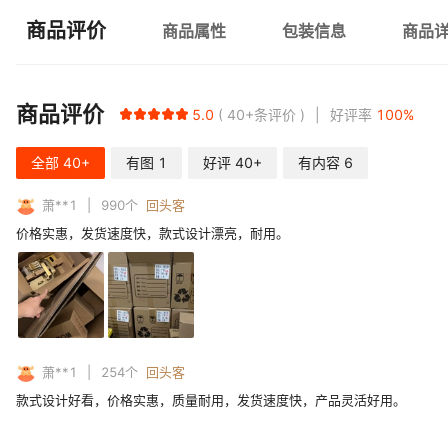
商品评价
商品属性
包装信息
商品
商品评价
5.0
40+
条评价
好评率
100
%
全部
40+
有图
1
好评
40+
有内容
6
萧**1
990
个
回头客
价格实惠，发货速度快，款式设计漂亮，耐用。
萧**1
254
个
回头客
款式设计好看，价格实惠，质量耐用，发货速度快，产品灵活好用。