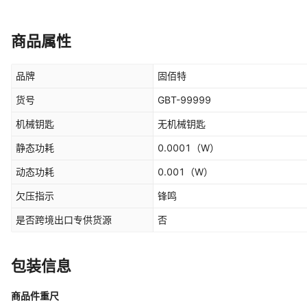
商品属性
品牌
固佰特
货号
GBT-99999
机械钥匙
无机械钥匙
静态功耗
0.0001
（W）
动态功耗
0.001
（W）
欠压指示
锋鸣
是否跨境出口专供货源
否
包装信息
商品件重尺