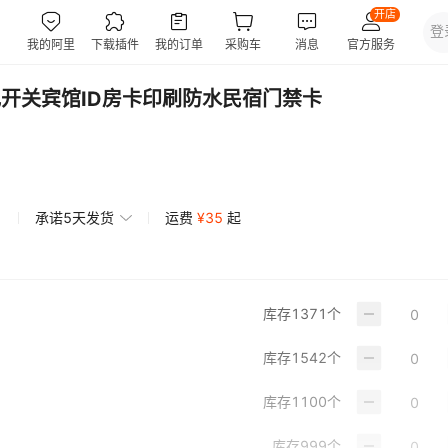
电开关宾馆ID房卡印刷防水民宿门禁卡
承诺5天发货
运费
¥
35
起
库存
1371
个
库存
1542
个
库存
1100
个
库存
999
个