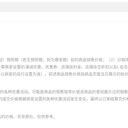
动）预热期（若无预热期，则为爆发期）前的商品销售价格；（2）分销
计算商家设置的满减优惠、优惠券、店铺返利金、店铺会员折扣以及L会
终以商家的自行设置为准）。前述商品销售价格指商品页面当日展示的标
的各种优惠活动。可能是商品的销售指导价或该商品的曾经展示过的销售
体的成交价格根据商家设置的各种优惠活动发生变化，最终以订单结算页价
后的价格，并非原价，仅供参考。