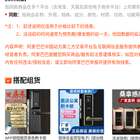
指同款商品在多个平台（含淘宝、天猫及其他电子商务平台）上的累
同款：
指商品名称、外观、规格、成分、颜色、材质、功效、功能等
*注：
1、前述说明仅适用于价格比较下的场景。
2、活动前的时间通常为预热期/爆发期的前一天，但因数据的
内容声明：阿里巴巴中国站为第三方交易平台及互联网信息服务提供
经营者负责。阿里巴巴提醒您购买商品/服务前注意谨慎核实，如您对
内有任何违法/侵权信息，请立即向阿里巴巴举报并提供有效线索。
搭配组货
APP锁短租房黑色刷卡锁
锁锌合金宾馆电子门锁出租
洗浴锁柜门锁感