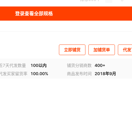
登录查看全部规格
立即铺货
加铺货单
代发
近7天代发数量
100以内
铺货分销商数
400+
代发买家留货率
100.00%
商品发布时间
2018年9月