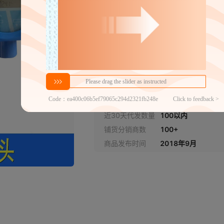
DN15
0.5
DN20
0.5
DN25
0.5
分销代发
1800
DN40
0.5
￥
1件价格
官方仓退货,晚揽必赔
近30天代发数量
100以内
DN50
0.5
铺货分销商数
100+
DN65
0.5
商品发布时间
2018年9月
DN80
0.5
DN100
0.5
DN150
0.5