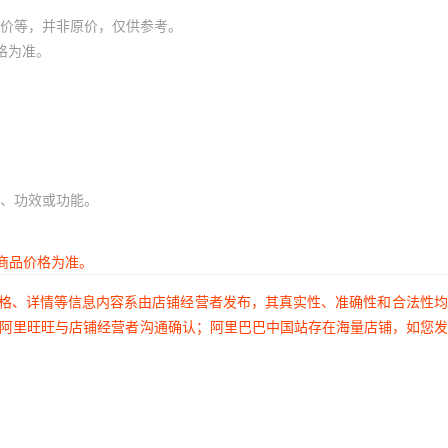
价等，并非原价，仅供参考。
格为准。
、功效或功能。
商品价格为准。
价格、详情等信息内容系由店铺经营者发布，其真实性、准确性和合法性
过阿里旺旺与店铺经营者沟通确认；阿里巴巴中国站存在海量店铺，如您