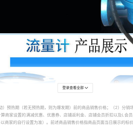
登录查看全部
动）预热期（若无预热期，则为爆发期）前的商品销售价格；（2）分销
计算商家设置的满减优惠、优惠券、店铺返利金、店铺会员折扣以及L会
终以商家的自行设置为准）。前述商品销售价格指商品页面当日展示的标