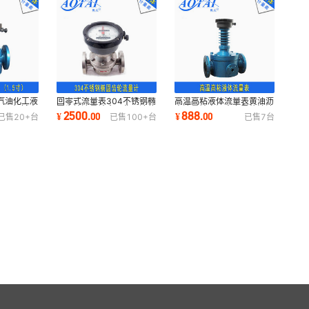
汽油化工液
回零式流量表304不锈钢椭
高温高粘液体流量表黄油沥
-40机械表
圆齿轮流量计食品化工液体
青流量计高温夹套导热油液
2500
888
¥
.
00
¥
.
00
已售
20+
台
已售
100+
台
已售
7
台
流量表油表
体计量表