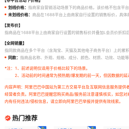
【非平台活动下价格】
划线价格：
指商家自营销活动场景下的商品价格，该价格不包含平台
未划线价格：
商品在1688平台上由商家自行设置的销售标价，具
【发布价】
指商品在1688平台上由商家自行设置的销售标价并叠加L会员价折扣
【全网销量】
指同款商品在多个平台（含淘宝、天猫及其他电子商务平台）上的累
同款：
指商品名称、外观、规格、成分、颜色、材质、功效、功能等
*注：
1、前述说明仅适用于价格比较下的场景。
2、活动前的时间通常为预热期/爆发期的前一天，但因数据的
内容声明：阿里巴巴中国站为第三方交易平台及互联网信息服务提供
经营者负责。阿里巴巴提醒您购买商品/服务前注意谨慎核实，如您对
内有任何违法/侵权信息，请立即向阿里巴巴举报并提供有效线索。
热门推荐