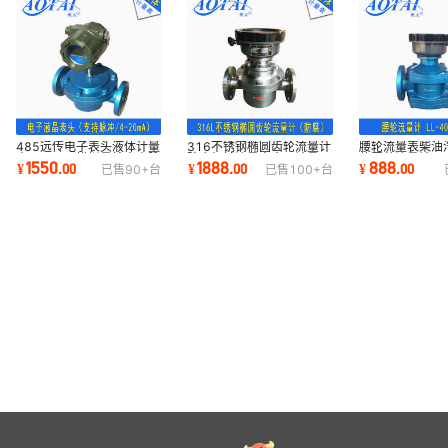
485远传电子表头液体计量
316不锈钢椭圆齿轮流量计
腰轮流量表柴油
表4-20mA模拟量输出表脉
防腐机械流量表食品计量
体罗茨流量计LL
1550
1888
888
¥
.
00
¥
.
00
¥
.
00
已售
90+
台
已售
100+
台
冲信号表
LC-40加工