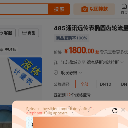
485通讯远传表椭圆齿轮流
客服
商品
商品复购率100%
1800
99.9%
.
00
率
¥
价格
登录查看更多优
起
江苏盐城
送至
德克萨斯州达拉斯
晚发必赔
全部
DN10
DN
公称通径
匹配到
12
个规格型号
DN80
DN100
DN1
产品规格
精度等级
DN10
0.5