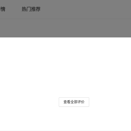
详情
热门推荐
以上为铸铁国标款
0.5
定制请联系客服
0.5
查看全部评价