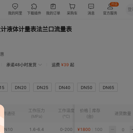
量计液体计量表法兰口流量表
惠
承诺48小时发货
运费
¥
39
起
15
DN20
DN25
DN40
DN50
DN65
50
DN200
10-150
工作压力
工作温度
价格 | 库存
公称通径
进货数量
(MPa)
(℃)
(台)
DN10
1.6-6.4
0-200
¥
1800
100