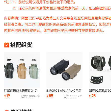
*注：
1、前述说明仅适用于价格比较下的场景。
2、活动前的时间通常为预热期/爆发期的前一天，但因数据的
内容声明：阿里巴巴中国站为第三方交易平台及互联网信息服务提供
经营者负责。阿里巴巴提醒您购买商品/服务前注意谨慎核实，如您对
内有任何违法/侵权信息，请立即向阿里巴巴举报并提供有效线索。
搭配组货
厂家直销战术快拔套G17
INFORCE APL APL-C电筒
国产92式枪套9
M92 P226通用型快拔套
多功能频闪爆闪LED战术手
影视道具快拔手
19
85
25
¥
¥
¥
已售
1000+
个
已售
1000+
个
腰部快拔套格洛克套
电筒忽必烈P1专用
视表演道具