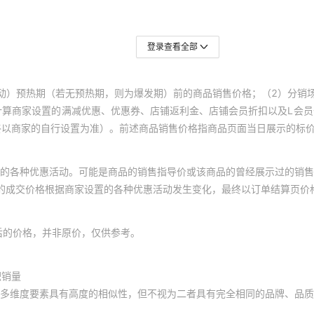
登录查看全部
动）预热期（若无预热期，则为爆发期）前的商品销售价格；（2）分销
计算商家设置的满减优惠、优惠券、店铺返利金、店铺会员折扣以及L会
终以商家的自行设置为准）。前述商品销售价格指商品页面当日展示的标
的各种优惠活动。可能是商品的销售指导价或该商品的曾经展示过的销售
体的成交价格根据商家设置的各种优惠活动发生变化，最终以订单结算页价
后的价格，并非原价，仅供参考。
积销量
多维度要素具有高度的相似性，但不视为二者具有完全相同的品牌、品质