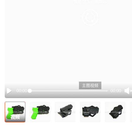
有点小卡，请重试
retry
主图视频
00:00
00:00
Play
视频