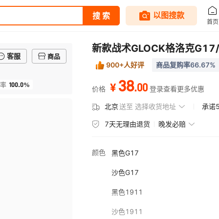
新款战术GLOCK格洛克G1
客服
商品
900+人好评
商品复购率66.67%
38
100.0%
.
00
率
¥
价格
登录查看更多优惠
北京
送至
选择收货地址
承诺
7天无理由退货
晚发必赔
颜色
黑色G17
沙色G17
黑色1911
沙色1911