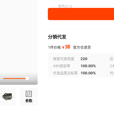
黑色G19
沙色G19
黑色P320
分销代发
沙色P320
38
￥
1件价格
官方仓退货
商家代发热度
220
近
48h揽收率
100.00%
2
代发品质达标率
100.00%
代
参数