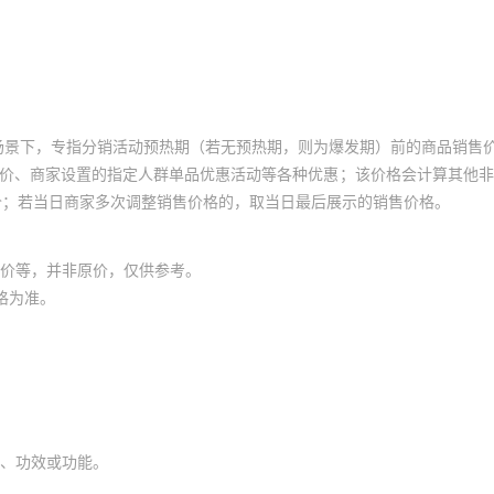
场景下，专指分销活动预热期（若无预热期，则为爆发期）前的商品销售
员价、商家设置的指定人群单品优惠活动等各种优惠；该价格会计算其他
价；若当日商家多次调整销售价格的，取当日最后展示的销售价格。
价等，并非原价，仅供参考。
格为准。
、功效或功能。