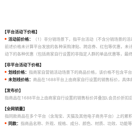
【平台活动下价格】
活动前价格：
（1）非分销场景下，指平台活动（不含分销场景的活
前述价格未计算平台发放的各种采购津贴、跨店券、红包等优惠，未
动下的各种优惠（包括商家自行设置的非指定人群的单品优惠等，最
【非平台活动下价格】
划线价格：
指商家自营销活动场景下的商品价格，该价格不包含平台
未划线价格：
商品在1688平台上由商家自行设置的销售标价，具
【发布价】
指商品在1688平台上由商家自行设置的销售标价并叠加L会员价折扣
【全网销量】
指同款商品在多个平台（含淘宝、天猫及其他电子商务平台）上的累
同款：
指商品名称、外观、规格、成分、颜色、材质、功效、功能等