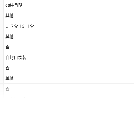
cs装备酷
其他
G17套 1911套
其他
否
自封口袋装
否
其他
否
14岁以上的玩具
否