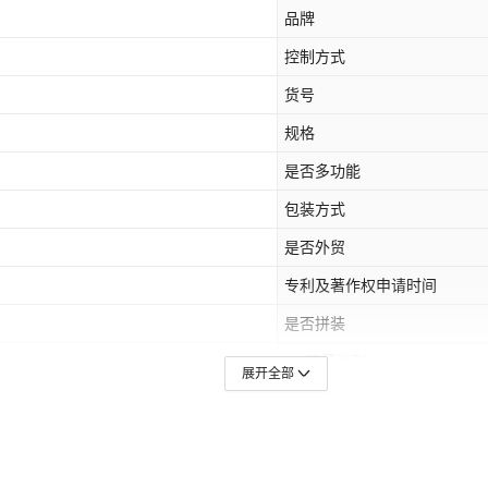
品牌
控制方式
货号
规格
是否多功能
包装方式
是否外贸
专利及著作权申请时间
是否拼装
3C配置类别
展开全部
1911,黑色G19,沙色G19,黑色P320,沙
是否跨境出口专供货源