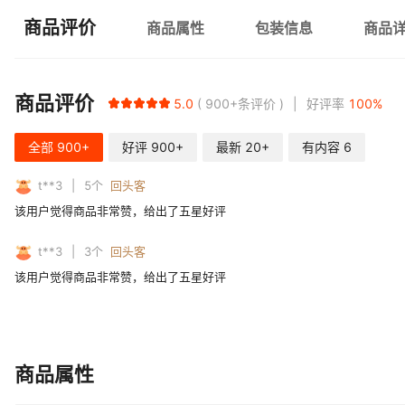
商品评价
商品属性
包装信息
商品
商品评价
5.0
900+
条评价
好评率
100
%
全部
900+
好评
900+
最新
20+
有内容
6
t**3
5
个
回头客
该用户觉得商品非常赞，给出了五星好评
t**3
3
个
回头客
该用户觉得商品非常赞，给出了五星好评
商品属性