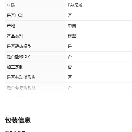
材质
PA/尼龙
是否电动
否
产地
中国
产品类别
模型
是否静态模型
是
是否能够DIY
否
加工定制
否
是否有动漫形象
否
是否有导购视频
否
是否专供外贸
否
黑色G17,沙色G17,黑色1911,沙色
颜色
色P320
包装信息
适用年龄
少年（7-14岁）