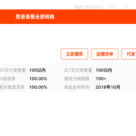
库存
100400
个
登录查看全部规格
库存
101077
个
库存
108336
个
库存
101683
个
立即铺货
加铺货单
代发
30天代发数量
100以内
近7天代发数量
100以内
4h揽收率
100.00%
铺货分销商数
100+
发买家留货率
100.00%
商品发布时间
2018年10月