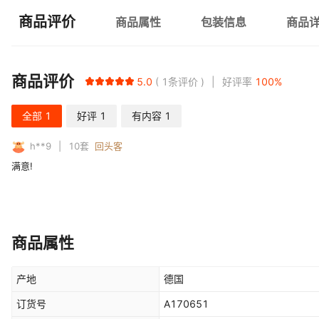
商品评价
商品属性
包装信息
商品
商品评价
5.0
1
条评价
好评率
100
%
全部
1
好评
1
有内容
1
h**9
10
套
回头客
满意!
商品属性
产地
德国
订货号
A170651