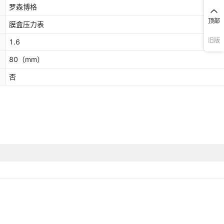
罗森博格
顶部
膜盒压力表
旧版
1.6
80
（mm）
否