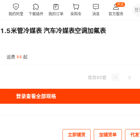
1.5米管冷媒表 汽车冷媒表空调加氟表
运费
¥
4
起
库存
60
套
登录查看全部规格
立即铺货
加铺货单
代发