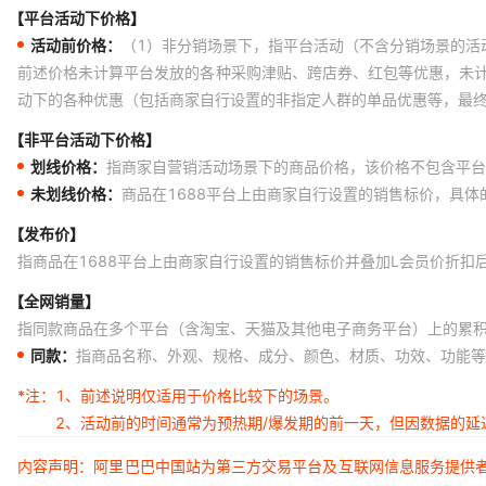
【平台活动下价格】
活动前价格：
（1）非分销场景下，指平台活动（不含分销场景的活
前述价格未计算平台发放的各种采购津贴、跨店券、红包等优惠，未
动下的各种优惠（包括商家自行设置的非指定人群的单品优惠等，最
【非平台活动下价格】
划线价格：
指商家自营销活动场景下的商品价格，该价格不包含平台
未划线价格：
商品在1688平台上由商家自行设置的销售标价，具
【发布价】
指商品在1688平台上由商家自行设置的销售标价并叠加L会员价折扣
【全网销量】
指同款商品在多个平台（含淘宝、天猫及其他电子商务平台）上的累
同款：
指商品名称、外观、规格、成分、颜色、材质、功效、功能等
*注：
1、前述说明仅适用于价格比较下的场景。
2、活动前的时间通常为预热期/爆发期的前一天，但因数据的
内容声明：阿里巴巴中国站为第三方交易平台及互联网信息服务提供