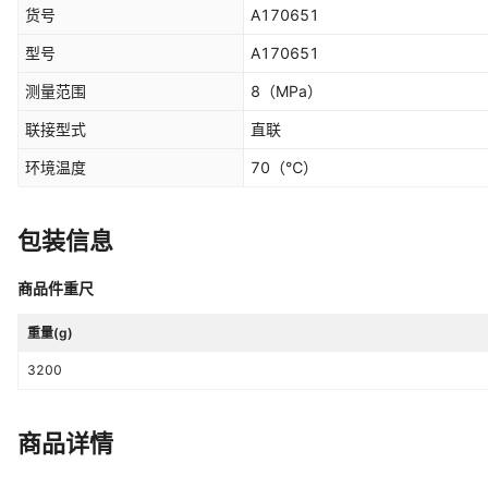
货号
A170651
型号
A170651
测量范围
8
（MPa）
联接型式
直联
环境温度
70
（℃）
包装信息
商品件重尺
重量(g)
3200
商品详情