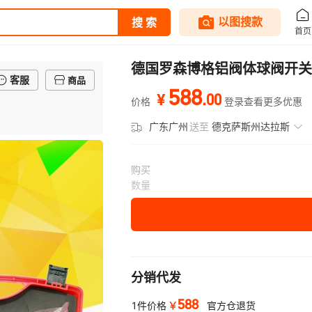
德国罗森博格铝阀体球阀开关
客服
商品
588
.
00
¥
价格
登录查看更多优惠
广东广州
送至
德克萨斯州达拉斯
购买
数量
分销代发
588
￥
1件价格
官方仓退货