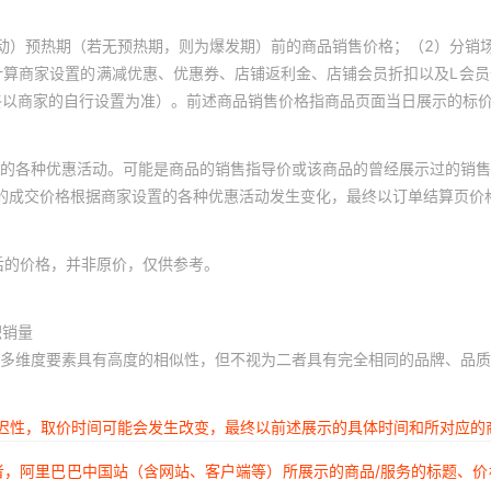
动）预热期（若无预热期，则为爆发期）前的商品销售价格；（2）分销
计算商家设置的满减优惠、优惠券、店铺返利金、店铺会员折扣以及L会
终以商家的自行设置为准）。前述商品销售价格指商品页面当日展示的标
的各种优惠活动。可能是商品的销售指导价或该商品的曾经展示过的销售
体的成交价格根据商家设置的各种优惠活动发生变化，最终以订单结算页价
后的价格，并非原价，仅供参考。
积销量
多维度要素具有高度的相似性，但不视为二者具有完全相同的品牌、品质
延迟性，取价时间可能会发生改变，最终以前述展示的具体时间和所对应的
者，阿里巴巴中国站（含网站、客户端等）所展示的商品/服务的标题、