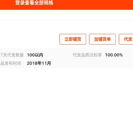
登录查看全部规格
库存
10000
米
立即铺货
加铺货单
代发
近7天代发数量
100以内
代发品质达标率
100.00%
商品发布时间
2018年11月