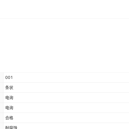
001
条状
电询
电询
合格
耐腐蚀