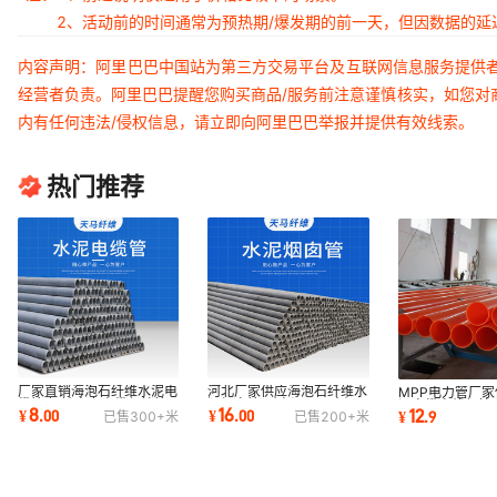
2、活动前的时间通常为预热期/爆发期的前一天，但因数据的
内容声明：阿里巴巴中国站为第三方交易平台及互联网信息服务提供
经营者负责。阿里巴巴提醒您购买商品/服务前注意谨慎核实，如您对
内有任何违法/侵权信息，请立即向阿里巴巴举报并提供有效线索。
热门推荐
厂家直销海泡石纤维水泥电
河北厂家供应海泡石纤维水
MPP电力管厂家
缆管 埋地电力电缆保护管
泥烟囱管 耐高温100水泥
温电缆电线保护
8
16
12
¥
.
00
¥
.
00
¥
.
9
已售
300+
米
已售
200+
米
材 批发
烟囱管