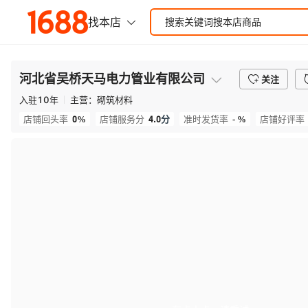
河北省吴桥天马电力管业有限公司
关注
入驻
10
年
主营：
砌筑材料
0%
4.0
分
- %
店铺回头率
店铺服务分
准时发货率
店铺好评率