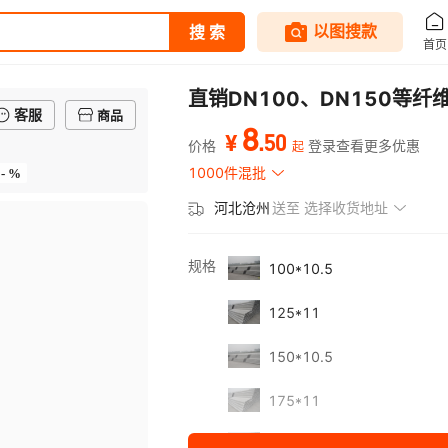
直销DN100、DN150等
客服
商品
8
.
50
¥
价格
登录查看更多优惠
起
- %
1000件混批
河北沧州
送至
选择收货地址
规格
100*10.5
125*11
150*10.5
175*11
150*14