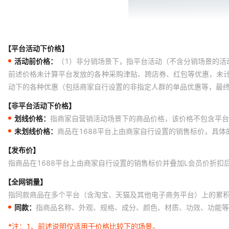
【平台活动下价格】
活动前价格：
（1）非分销场景下，指平台活动（不含分销场景的活
前述价格未计算平台发放的各种采购津贴、跨店券、红包等优惠，未
动下的各种优惠（包括商家自行设置的非指定人群的单品优惠等，最
【非平台活动下价格】
划线价格：
指商家自营销活动场景下的商品价格，该价格不包含平台
未划线价格：
商品在1688平台上由商家自行设置的销售标价，具
【发布价】
指商品在1688平台上由商家自行设置的销售标价并叠加L会员价折扣
【全网销量】
指同款商品在多个平台（含淘宝、天猫及其他电子商务平台）上的累
同款：
指商品名称、外观、规格、成分、颜色、材质、功效、功能等
*注：
1、前述说明仅适用于价格比较下的场景。