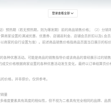
登录查看全部
动）预热期（若无预热期，则为爆发期）前的商品销售价格；（2）分销
计算商家设置的满减优惠、优惠券、店铺返利金、店铺会员折扣以及L会
终以商家的自行设置为准）。前述商品销售价格指商品页面当日展示的标
的各种优惠活动。可能是商品的销售指导价或该商品的曾经展示过的销售
体的成交价格根据商家设置的各种优惠活动发生变化，最终以订单结算页价
后的价格，并非原价，仅供参考。
积销量
多维度要素具有高度的相似性，但不视为二者具有完全相同的品牌、品质