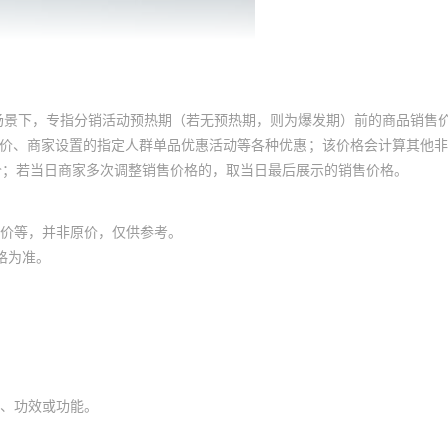
场景下，专指分销活动预热期（若无预热期，则为爆发期）前的商品销售
员价、商家设置的指定人群单品优惠活动等各种优惠；该价格会计算其他
价；若当日商家多次调整销售价格的，取当日最后展示的销售价格。
价等，并非原价，仅供参考。
格为准。
、功效或功能。