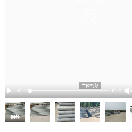
有点小卡，请重试
retry
主图视频
00:00
00:00
Play
视频