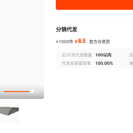
200*13
分销代发
8.5
￥
≥1000件
官方仓退货
近30天代发数量
100以内
代发买家留货率
100.00%