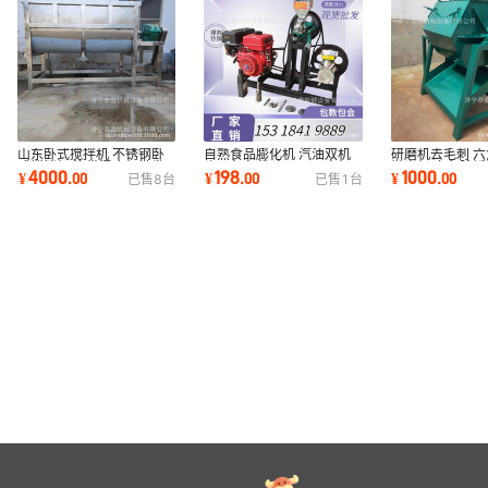
山东卧式搅拌机 不锈钢卧
自熟食品膨化机 汽油双机
研磨机去毛刺 
式搅拌机 洛带混合机批发
头面包车载 家用两项电机
抛光机 多角除锈
4000
198
1000
¥
.
00
¥
.
00
¥
.
00
已售
8
台
已售
1
台
搅拌机图片
款
阜抛光机现货