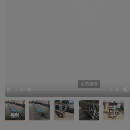
有点小卡，请重试
retry
主图视频
00:00
00:00
Play
视频