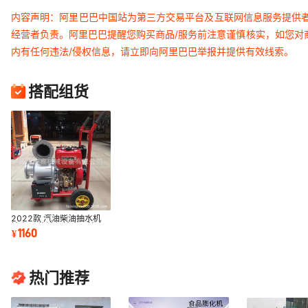
内容声明：阿里巴巴中国站为第三方交易平台及互联网信息服务提供
经营者负责。阿里巴巴提醒您购买商品/服务前注意谨慎核实，如您对
内有任何违法/侵权信息，请立即向阿里巴巴举报并提供有效线索。
搭配组货
2022款 汽油柴油抽水机
抽水泵 柴油机抽水泵抽水
1160
¥
机 质量可靠
热门推荐