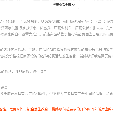
登录查看全部
动）预热期（若无预热期，则为爆发期）前的商品销售价格；（2）分销
计算商家设置的满减优惠、优惠券、店铺返利金、店铺会员折扣以及L会
终以商家的自行设置为准）。前述商品销售价格指商品页面当日展示的标
的各种优惠活动。可能是商品的销售指导价或该商品的曾经展示过的销售
体的成交价格根据商家设置的各种优惠活动发生变化，最终以订单结算页价
后的价格，并非原价，仅供参考。
积销量
多维度要素具有高度的相似性，但不视为二者具有完全相同的品牌、品质
延迟性，取价时间可能会发生改变，最终以前述展示的具体时间和所对应的