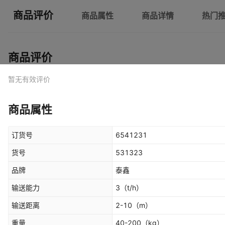
商品评价
商品属性
商品详情
热门
商品评价
暂无有效评价
商品属性
订货号
6541231
货号
531323
品牌
泰鑫
输送能力
3
（t/h）
输送距离
2-10
（m）
重量
40-200
（kg）