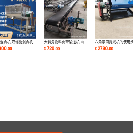
混合机 双螺旋混合机
大斜角物料皮带输送机 自
六角滚筒抛光机的使用
粉搅拌机 型号款式定
动升降加厚带式货物搬运机
除锈打磨机 现货批发 厂
800
720
2780
.
00
¥
.
00
¥
.
00
批发