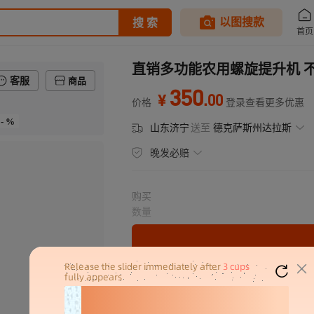
直销多功能农用螺旋提升机 
客服
商品
350
.
00
¥
价格
登录查看更多优惠
- %
山东济宁
送至
德克萨斯州达拉斯
晚发必赔
购买
数量
分销代发