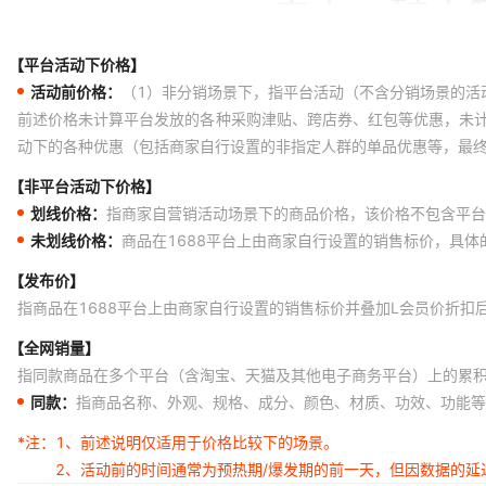
【平台活动下价格】
活动前价格：
（1）非分销场景下，指平台活动（不含分销场景的活
前述价格未计算平台发放的各种采购津贴、跨店券、红包等优惠，未
动下的各种优惠（包括商家自行设置的非指定人群的单品优惠等，最
【非平台活动下价格】
划线价格：
指商家自营销活动场景下的商品价格，该价格不包含平台
未划线价格：
商品在1688平台上由商家自行设置的销售标价，具
【发布价】
指商品在1688平台上由商家自行设置的销售标价并叠加L会员价折扣
【全网销量】
指同款商品在多个平台（含淘宝、天猫及其他电子商务平台）上的累
同款：
指商品名称、外观、规格、成分、颜色、材质、功效、功能等
*注：
1、前述说明仅适用于价格比较下的场景。
2、活动前的时间通常为预热期/爆发期的前一天，但因数据的