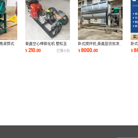
泰鑫空心棒膨化机 整粒玉
六角滚筒式
卧式搅拌机 泰鑫现货批发
卧式
米膨化机 190汽油麻花型
抛光机 曲
不锈钢干粉颗粒混合机 1吨
化工
210
8000
8
¥
.
00
¥
.
00
¥
已售
5
台
膨化机包教技术
2000升304材质