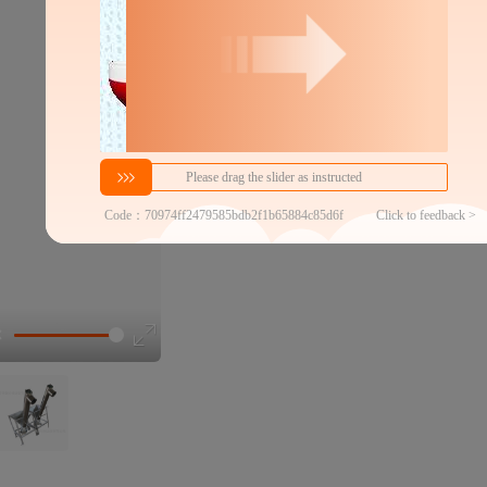
350
￥
1件价格
官方仓退货
近30天代发数量
100以内
代发品质达标率
100.00%