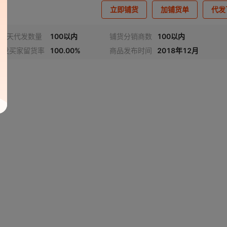
立即铺货
加铺货单
代发
近7天代发数量
100以内
铺货分销商数
100以内
代发买家留货率
100.00%
商品发布时间
2018年12月