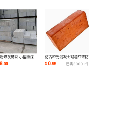
仿古哑光混凝土砌墙红砖防
粉煤灰砌块 小型粉煤
滑耐磨人行道透水红砖广场
块 加气砌块 粉煤灰砖
0
28
¥
.
55
.
00
已售
3000+
件
公园路面砖
速发货