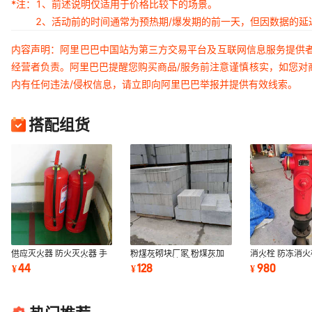
*注：
1、前述说明仅适用于价格比较下的场景。
2、活动前的时间通常为预热期/爆发期的前一天，但因数据的
内容声明：阿里巴巴中国站为第三方交易平台及互联网信息服务提供
经营者负责。阿里巴巴提醒您购买商品/服务前注意谨慎核实，如您对
内有任何违法/侵权信息，请立即向阿里巴巴举报并提供有效线索。
搭配组货
供应灭火器 防火灭火器 手
粉煤灰砌块厂家 粉煤灰加
消火栓 防冻消火
提式干粉灭火器 价格优惠
气混凝土砌块 质量保障
火栓 价格实惠
44
128
980
¥
¥
¥