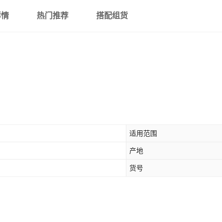
详情
热门推荐
搭配组货
适用范围
产地
货号