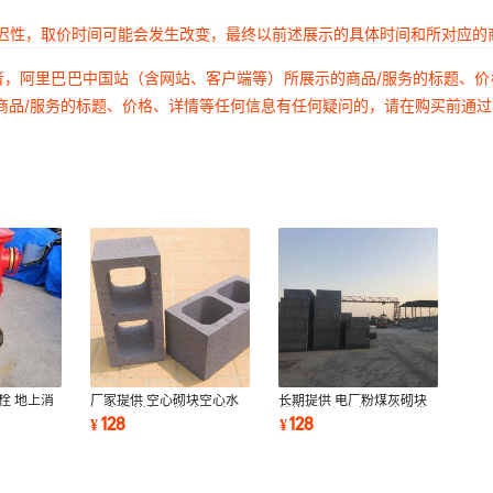
延迟性，取价时间可能会发生改变，最终以前述展示的具体时间和所对应的
者，阿里巴巴中国站（含网站、客户端等）所展示的商品/服务的标题、
商品/服务的标题、价格、详情等任何信息有任何疑问的，请在购买前通
栓 地上消
厂家提供 空心砌块空心水
长期提供 电厂粉煤灰砌块
泥砖 粉煤灰砌块 空心砖
粉煤灰保温砌块 砌块质优
128
128
¥
¥
价廉