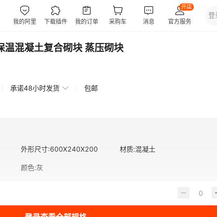
保温混凝土复合砌块 蒸压砌块
承诺48小时发货
包邮
外形尺寸
:
600X240X200
材质
:
混凝土
颜色
:
灰