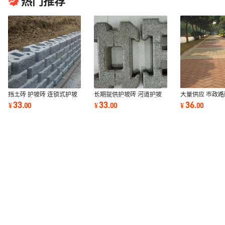
热门推荐
挡土砖 护坡砖 连锁式护坡
长期提供护坡砖 河道护坡
大量供应 市政
砖 六角护坡砖 六角实心护
砖 护坡植草砖 价格合适
200*100*6
33
33
36
¥
.
00
¥
.
00
¥
.
00
坡砖
价格合适