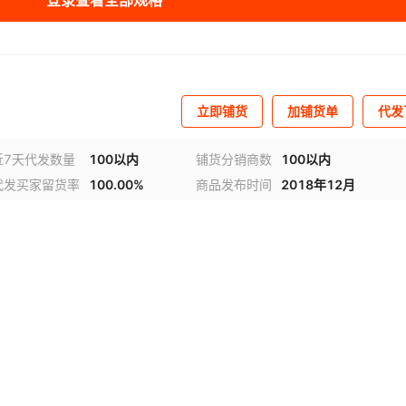
登录查看全部规格
立即铺货
加铺货单
代发
近7天代发数量
100以内
铺货分销商数
100以内
代发买家留货率
100.00%
商品发布时间
2018年12月