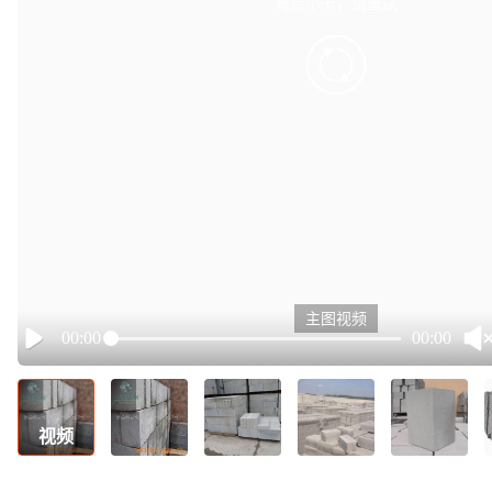
有点小卡，请重试
retry
主图视频
00:00
00:00
Play
视频