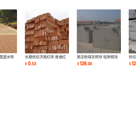
路面透水砖
长期供应济南红砖 普通红
蒸压粉煤灰砌块 轻质砌块
供应
0透水路面砖
砖 粘土红砖 红砖片 价格优
粉煤灰砌块 面包砖品种多
灰砌
0
128
1
¥
.
53
¥
.
00
¥
惠
样
快