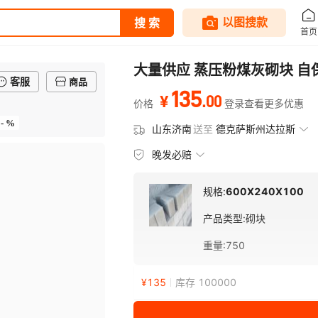
大量供应 蒸压粉煤灰砌块 自
客服
商品
135
.
00
¥
价格
登录查看更多优惠
- %
山东济南
送至
德克萨斯州达拉斯
晚发必赔
规格:
600X240X100
产品类型
:
砌块
重量
:
750
¥
135
库存 100000