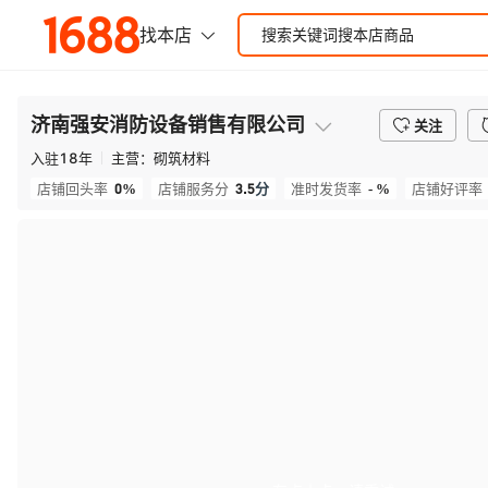
济南强安消防设备销售有限公司
关注
入驻
18
年
主营：
砌筑材料
0%
3.5
分
- %
店铺回头率
店铺服务分
准时发货率
店铺好评率