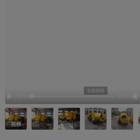
有点小卡，请重试
retry
主图视频
00:00
00:00
Play
视频