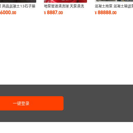
泵 商品混凝土13石子输
地泵管道清洗球 天泵清洗
混凝土拖泵 混凝土输送
 自拌混凝土24石子输
球 125mm管道清洗球 地
30,40,50,60,80,90型
06000
8887
88888
.
00
¥
.
00
¥
.
00
 小型地泵
泵清洗球 清洗球
动 柴油可定制
一键登录