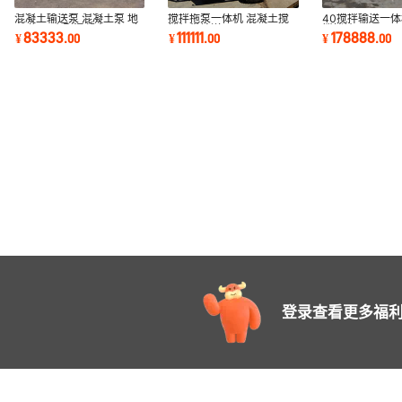
混凝土输送泵 混凝土泵 地
搅拌拖泵一体机 混凝土搅
40搅拌输送一体
泵 拖泵 小型混凝土泵机 农
拌机带输送泵 Concrete
搅拌地泵 JBS4
83333
111111
178888
¥
.
00
¥
.
00
¥
.
00
村用的地泵
Mixer Pump 地泵
搅拌机带输送泵
登录查看更多福利