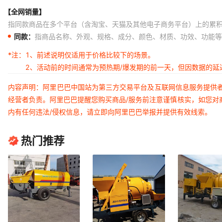
【全网销量】
指同款商品在多个平台（含淘宝、天猫及其他电子商务平台）上的累
同款：
指商品名称、外观、规格、成分、颜色、材质、功效、功能等
*注：
1、前述说明仅适用于价格比较下的场景。
2、活动前的时间通常为预热期/爆发期的前一天，但因数据的
内容声明：阿里巴巴中国站为第三方交易平台及互联网信息服务提供
经营者负责。阿里巴巴提醒您购买商品/服务前注意谨慎核实，如您对
内有任何违法/侵权信息，请立即向阿里巴巴举报并提供有效线索。
热门推荐