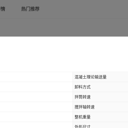
详情
热门推荐
混凝土理论输送量
卸料方式
拌筒转速
搅拌轴转速
整机重量
外形尺寸