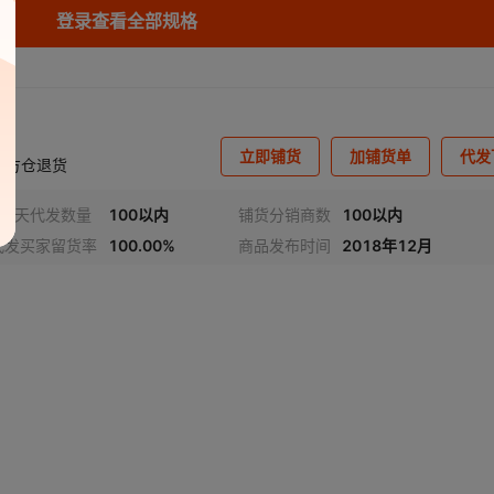
登录查看全部规格
立即铺货
加铺货单
代发
官方仓退货
近7天代发数量
100以内
铺货分销商数
100以内
代发买家留货率
100.00%
商品发布时间
2018年12月