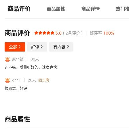
商品评价
商品属性
商品详情
热门
商品评价
5.0
2
条评价
好评率
100
%
全部
2
好评
2
有内容
2
原**饭
30
米
还不错，质量挺好的，速度也快！
o**1
20
米
回头客
很满意，好评
商品属性