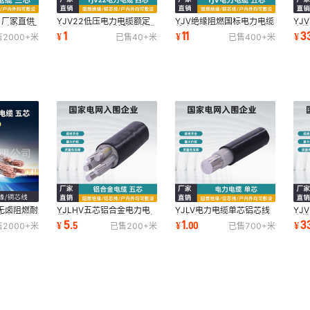
 厂家直供
YJV22低压电力电缆额定
YJV绝缘阻燃国标电力电缆
YJ
KV电力工程
电压0.6/1KV户外防火电缆
线 额定电压0.6/1KV铜芯
电
1
11
3
¥
¥
¥
售
2000+
米
已售
40+
米
已售
400+
米
线工程电源线国标
线五芯低压线缆
0.
烟无卤阻燃耐
YJLHV五芯铝合金电力电
YJLV电力电缆单芯铝芯线
YJ
定电压
缆额定电压（0.6/1KV）户
额定电压0.6/1KV国标线工
电
5
1
3
¥
.
5
¥
.
00
¥
售
2000+
米
已售
200+
米
已售
700+
米
国标电缆
外防火电缆线国标
程用线防火电缆
0.