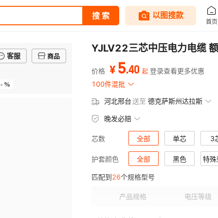
YJLV22三芯中压电力电缆 
客服
商品
5
.
40
¥
价格
登录查看更多优惠
起
- %
100件混批
河北邢台
送至
德克萨斯州达拉斯
晚发必赔
全部
单芯
3
芯数
全部
黑色
特殊
护套颜色
匹配到
26
个规格型号
产品规格
电压等级