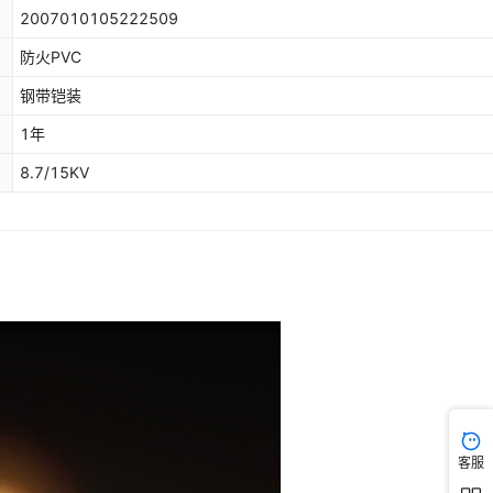
2007010105222509
3
3芯
铝
¥
93.5
995
黑色
防火PVC
3
3芯
¥
107.94
铝
1000
黑色
钢带铠装
1年
3
3芯
¥
119.35
铝
1000
黑色
8.7/15KV
3
3芯
¥
130.62
铝
1000
黑色
3
3芯
¥
150.56
铝
1000
黑色
3
3芯
¥
173.52
铝
1000
黑色
3
3芯
¥
215.87
铝
1000
黑色
客服