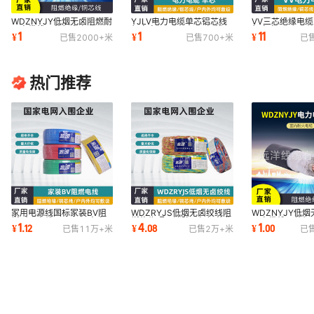
WDZNYJY低烟无卤阻燃耐
YJLV电力电缆单芯铝芯线
VV三芯绝缘电缆
火电缆线四芯额定电压
额定电压0.6/1KV国标线工
额定电压0.6/1
1
1
11
¥
¥
¥
已售
2000+
米
已售
700+
米
已
（0.6/1KV）国标电缆
程用线防火电缆
电缆线PVC护套
热门推荐
家用电源线国标家装BV阻
WDZRYJS低烟无卤绞线阻
WDZNYJY低
燃耐火电线1.5 ~4平方家
燃绝缘照明消防国标铜芯兆
火电缆线四芯额
1
4
1
¥
.
12
¥
.
08
¥
.
00
已售
11万+
米
已售
2万+
米
已
用铜芯线低压电缆
源专用高阻燃
（0.6/1KV）