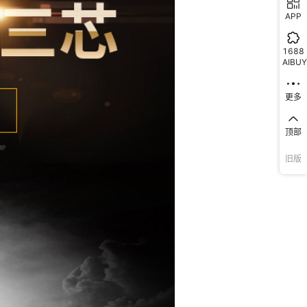
3
3芯
¥
铝
275
1000
黑色
APP
3
3芯
¥
343.75
铝
1000
黑色
1688
AIBUY
特殊型号规格可定
3
单芯
¥
铝
300
1000
询价
更多
因铜价浮动较大，
3
单芯
铝
¥
1
已售罄
已售罄
顶部
格更改不及时，望
要的客户询价后再
旧版
产品，感恩谅解！