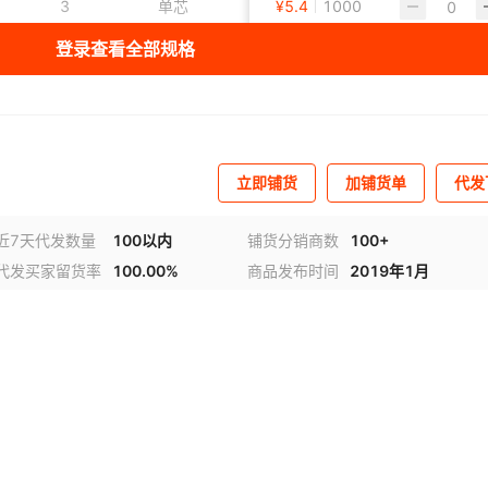
3
单芯
铝
¥
5.4
1000
黑色
登录查看全部规格
3
单芯
¥
31.62
铝
1020
黑色
3
单芯
¥
36.21
铝
1000
黑色
立即铺货
加铺货单
代发
3
单芯
¥
40.31
铝
1000
黑色
近7天代发数量
100以内
铺货分销商数
100+
代发买家留货率
100.00%
商品发布时间
2019年1月
3
单芯
¥
46.06
铝
1000
黑色
3
单芯
¥
50.19
铝
1000
黑色
3
单芯
¥
54.17
铝
1000
黑色
3
单芯
¥
60.77
铝
1000
黑色