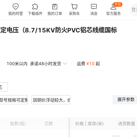
额定电压（8.7/15KV防火PVC铝芯线缆国标
100米以内
承诺48小时发货
运费
¥
10
起
芯
展开参数
型号规格可定制询价
因铜价浮动较大，价格更改不及时，望需要的客户询价
股数
(股)
芯数
线芯材质
价格 | 库存(米)
护套颜色
进货数量