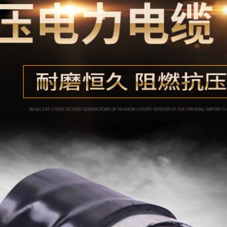
三芯*标称截面500平方
8.7-15kV
三芯*标称截面630平方
8.7-15kV
特殊型号规格可定制询
8.7-15kV
价
因铜价浮动较大，价格
8.7-15kV
更改不及时，望需要的
客户询价后再拍产品，
感恩谅解！