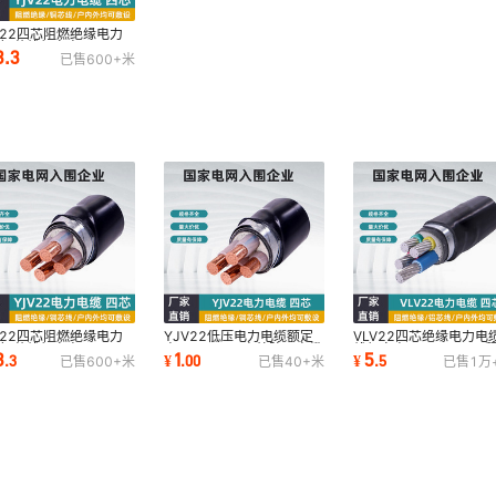
V22四芯阻燃绝缘电力
缆铜芯线额定电压
3.3
已售
600+
米
6/1KV工程户外线缆
V22四芯阻燃绝缘电力
YJV22低压电力电缆额定
VLV22四芯绝缘电力电
缆铜芯线额定电压
电压0.6/1KV户外防火电缆
线额定电压0.6/1KV工
3
1
5
.
3
¥
.
00
¥
.
5
已售
600+
米
已售
40+
米
已售
1万
6/1KV工程户外线缆
线工程电源线国标
火阻燃国标电线铝