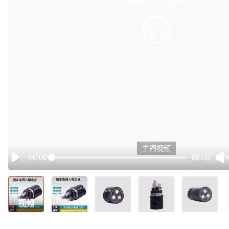
有点小卡，请重试
retry
主图视频
00:00
00:00
Play
视频