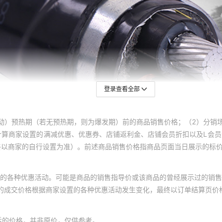
登录查看全部
动）预热期（若无预热期，则为爆发期）前的商品销售价格；（2）分销
计算商家设置的满减优惠、优惠券、店铺返利金、店铺会员折扣以及L会
终以商家的自行设置为准）。前述商品销售价格指商品页面当日展示的标
的各种优惠活动。可能是商品的销售指导价或该商品的曾经展示过的销售
体的成交价格根据商家设置的各种优惠活动发生变化，最终以订单结算页价
后的价格，并非原价，仅供参考。