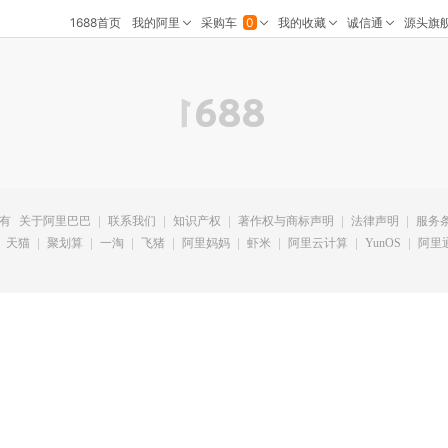
所有
关于阿里巴巴
联系我们
知识产权
著作权与商标声明
法律声明
服务
天猫
聚划算
一淘
飞猪
阿里妈妈
虾米
阿里云计算
YunOS
阿里