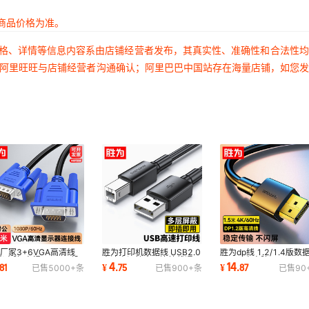
商品价格为准。
价格、详情等信息内容系由店铺经营者发布，其真实性、准确性和合法性
过阿里旺旺与店铺经营者沟通确认；阿里巴巴中国站存在海量店铺，如您
厂家3+6VGA高清线
胜为打印机数据线 USB2.0
胜为dp线 1.2/1.4版数
8米电脑/电视/显示器/投
高速电源接方口连接线通用
4K/8k高电脑显示器60/
4
14
81
¥
.
75
¥
.
87
已售
5000+
条
已售
900+
条
已售
90
仪视频连接线
打印机打印线
高刷笔记本加长线