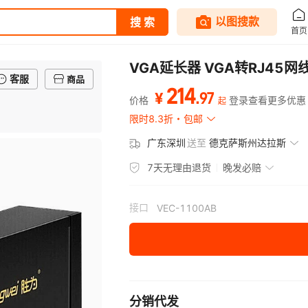
VGA延长器 VGA转RJ45
客服
商品
214
.
97
¥
价格
登录查看更多优惠
起
限时8.3折
包邮
广东深圳
送至
德克萨斯州达拉斯
7天无理由退货
晚发必赔
接口
VEC-1100AB
分销代发