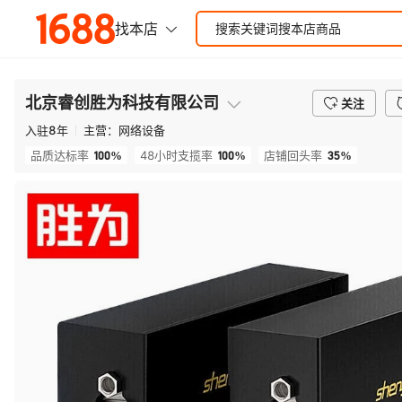
北京睿创胜为科技有限公司
关注
入驻
8
年
主营：
网络设备
100%
100%
35%
品质达标率
48小时支揽率
店铺回头率