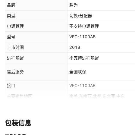
品牌
胜为
类型
切换/分配器
电源管理
不支持电源管理
型号
VEC-1100AB
上市时间
2018
远程唤醒
不支持远程唤醒
售后服务
全国联保
接口
VEC-1100AB
主要销售地区
南美,东南亚,北美,东北亚,中东
是否跨境出口专供货源
是
包装信息