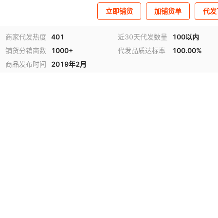
立即铺货
加铺货单
代发
商家代发热度
401
近30天代发数量
100以内
铺货分销商数
1000+
代发品质达标率
100.00%
商品发布时间
2019年2月