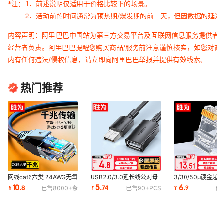
*注：
1、前述说明仅适用于价格比较下的场景。
2、活动前的时间通常为预热期/爆发期的前一天，但因数据的
内容声明：阿里巴巴中国站为第三方交易平台及互联网信息服务提供
经营者负责。阿里巴巴提醒您购买商品/服务前注意谨慎核实，如您对
内有任何违法/侵权信息，请立即向阿里巴巴举报并提供有效线索。
热门推荐
网线cat6六类 24AWG无氧
USB2.0/3.0延长线公对母
3/30/50μ镀
铜千兆线径6mm电脑宽带
高速传输数据线 电脑U盘鼠
头 rj45宽带百
10
5
6
¥
.
8
¥
.
74
¥
.
9
已售
8000+
条
已售
90+
PCS
成品网络非屏蔽线
标键盘延长线
屏蔽网线接头