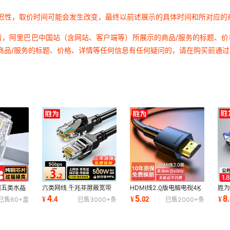
延迟性，取价时间可能会发生改变，最终以前述展示的具体时间和所对应的
者，阿里巴巴中国站（含网站、客户端等）所展示的商品/服务的标题、
商品/服务的标题、价格、详情等任何信息有任何疑问的，请在购买前通
金超五类水晶
六类网线 千兆非屏蔽宽带
HDMI线2.0版电脑电视4K
胜为
兆网络8芯非
线CAT6类监控电脑rj45家
高清线3D视频线 机顶盒投
1.
4
5
8
¥
.
4
¥
.
02
¥
.
已售
60+
盒
已售
3000+
条
已售
2000+
条
用成品网络跳线
影仪显示器连接线
影