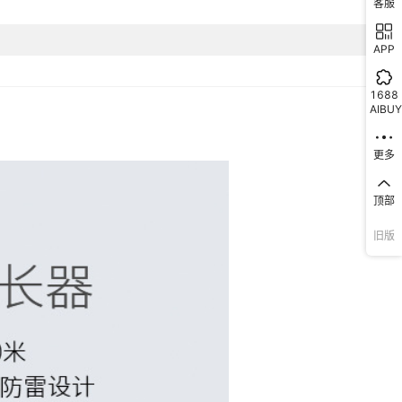
客服
APP
1688
AIBUY
更多
顶部
旧版