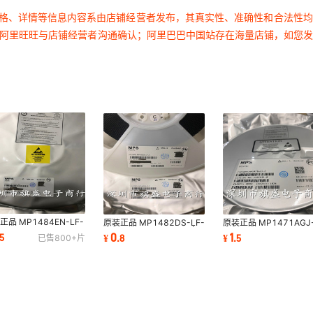
价格、详情等信息内容系由店铺经营者发布，其真实性、准确性和合法性
过阿里旺旺与店铺经营者沟通确认；阿里巴巴中国站存在海量店铺，如您
正品 MP1484EN-LF-
原装正品 MP1482DS-LF-
原装正品 MP1471AGJ
OP-8 MP1484EN
Z SOP-8 MP1482DS 电
SOT23-6 MP1471AG
0
1
15
¥
.
8
¥
.
5
已售
800+
片
-DC芯片
源芯片 MP1482
电源管理芯片