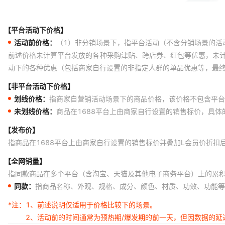
【平台活动下价格】
活动前价格：
（1）非分销场景下，指平台活动（不含分销场景的活
前述价格未计算平台发放的各种采购津贴、跨店券、红包等优惠，未
动下的各种优惠（包括商家自行设置的非指定人群的单品优惠等，最
【非平台活动下价格】
划线价格：
指商家自营销活动场景下的商品价格，该价格不包含平台
未划线价格：
商品在1688平台上由商家自行设置的销售标价，具
【发布价】
指商品在1688平台上由商家自行设置的销售标价并叠加L会员价折扣
【全网销量】
指同款商品在多个平台（含淘宝、天猫及其他电子商务平台）上的累
同款：
指商品名称、外观、规格、成分、颜色、材质、功效、功能等
*注：
1、前述说明仅适用于价格比较下的场景。
2、活动前的时间通常为预热期/爆发期的前一天，但因数据的