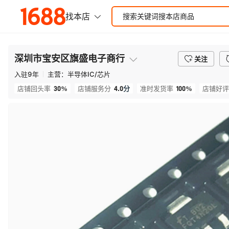
深圳市宝安区旗盛电子商行
关注
入驻
9
年
主营：
半导体IC/芯片
30%
4.0
分
100%
店铺回头率
店铺服务分
准时发货率
店铺好评