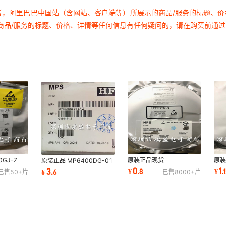
者，阿里巴巴中国站（含网站、客户端等）所展示的商品/服务的标题、
商品/服务的标题、价格、详情等任何信息有任何疑问的，请在购买前通
GJ-Z
原装正品现货
原装
原装正品 MP6400DG-01
50GJ 丝印
MP1495DJ-LF-Z
Z S
QFN-6 MP6400DG
0
1
3
¥
.
8
¥
.
¥
.
6
已售
50+
片
已售
8000+
片
源芯片
SOT23-8 MP1495DJ
DC
MP6400 同步降压转换器
DC-DC芯片