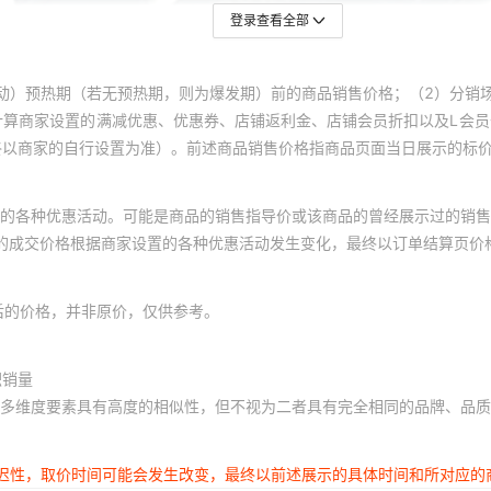
登录查看全部
动）预热期（若无预热期，则为爆发期）前的商品销售价格；（2）分销
计算商家设置的满减优惠、优惠券、店铺返利金、店铺会员折扣以及L会
终以商家的自行设置为准）。前述商品销售价格指商品页面当日展示的标
的各种优惠活动。可能是商品的销售指导价或该商品的曾经展示过的销售
体的成交价格根据商家设置的各种优惠活动发生变化，最终以订单结算页价
后的价格，并非原价，仅供参考。
积销量
多维度要素具有高度的相似性，但不视为二者具有完全相同的品牌、品质
延迟性，取价时间可能会发生改变，最终以前述展示的具体时间和所对应的