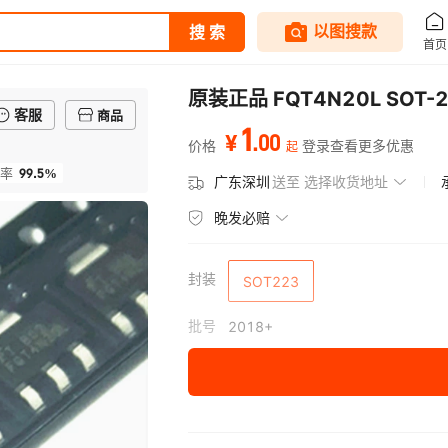
原装正品 FQT4N20L SOT-22
客服
商品
1
.
00
¥
价格
登录查看更多优惠
起
99.5%
率
广东深圳
送至
选择收货地址
晚发必赔
封装
SOT223
批号
2018+