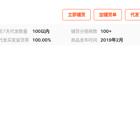
立即铺货
加铺货单
代发
近7天代发数量
100以内
铺货分销商数
100+
代发买家留货率
100.00%
商品发布时间
2019年2月