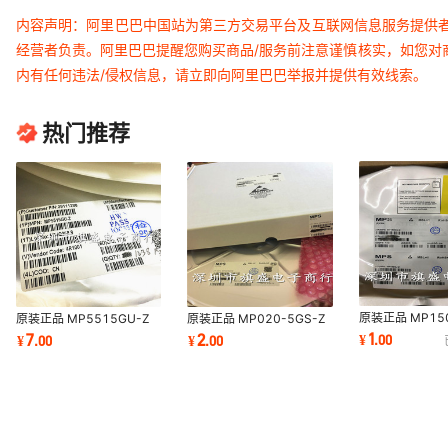
内容声明：阿里巴巴中国站为第三方交易平台及互联网信息服务提供
经营者负责。阿里巴巴提醒您购买商品/服务前注意谨慎核实，如您对
内有任何违法/侵权信息，请立即向阿里巴巴举报并提供有效线索。
热门推荐
原装正品 MP150
原装正品 MP5515GU-Z
原装正品 MP020-5GS-Z
SOT23-5 MP1
QFN MP5515GU
SOP-7 MP020-5GS AC-
1
7
2
¥
.
00
¥
.
00
¥
.
00
IADGF 开关电
MP5515 电源芯片
DC转换器电源芯片