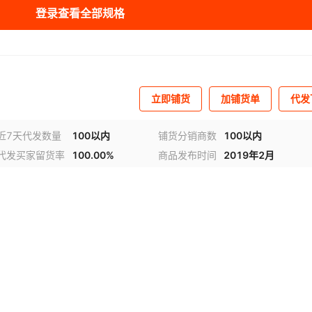
自复式（点动式）
触点
¥
7.5
974
1
红色
登录查看全部规格
自复式（点动式）
触点
¥
7.5
1000
1
黄色
自复式（点动式）
触点
¥
7.5
1000
1
蓝色
立即铺货
加铺货单
代发
自复式（点动式）
触点
¥
7.5
1000
1
白色
近7天代发数量
100以内
铺货分销商数
100以内
自复式（点动式）
触点
¥
7.5
1000
1
黑色
代发买家留货率
100.00%
商品发布时间
2019年2月