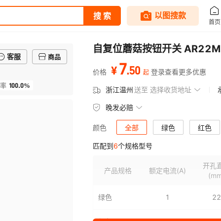
自复位蘑菇按钮开关 AR22MOR
客服
商品
7
.
50
¥
价格
登录查看更多优惠
起
100.0%
率
浙江温州
送至
选择收货地址
晚发必赔
全部
绿色
红色
颜色
匹配到
6
个规格型号
开孔
产品规格
额定电流
(A)
(mm
绿色
1
22