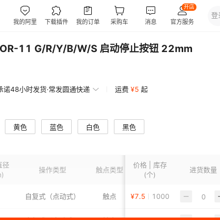
-11 G/R/Y/B/W/S 启动停止按钮 22mm
承诺48小时发货·常发圆通快递
运费
¥
5
起
黄色
蓝色
白色
黑色
直径
价格 | 库存
操作类型
触点类型
头部形状
进货数量
颜色
)
(个)
自复式（点动式）
触点
¥
7.5
1000
1
绿色