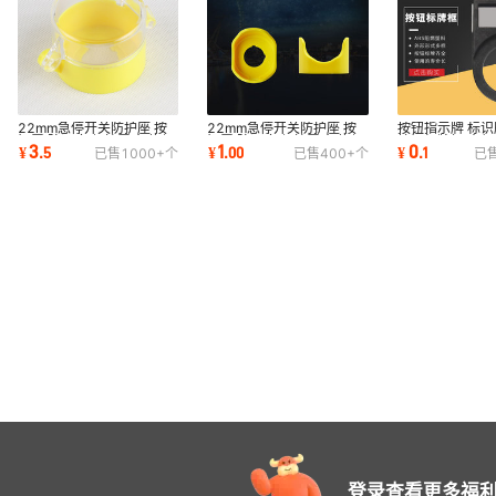
22mm急停开关防护座 按
22mm急停开关防护座 按
按钮指示牌 标识
钮罩 防误座 保护罩 急停保
钮罩 防误座 保护罩 急停保
按钮标牌框 内径2
3
1
0
¥
.
5
¥
.
00
¥
.
1
已售
1000+
个
已售
400+
个
已
护座 开关配件
护座 开关配件
面插入式
登录查看更多福利