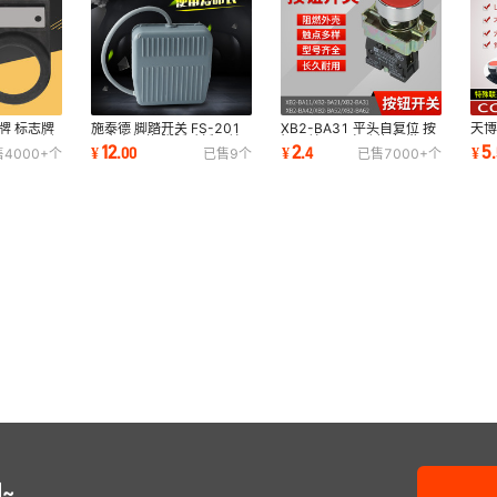
牌 标志牌
施泰德 脚踏开关 FS-201
XB2-BA31 平头自复位 按
天博
2mm 侧
机床自复位 脚踩踏板开关
钮开关NP2启动停止 常开
LA
12
2
5
¥
.
00
¥
.
4
¥
.
售
4000+
个
已售
9
个
已售
7000+
个
20CM 量大价优
22mm
动 
~