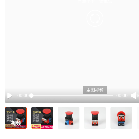
有点小卡，请重试
retry
主图视频
00:00
00:00
Play
视频