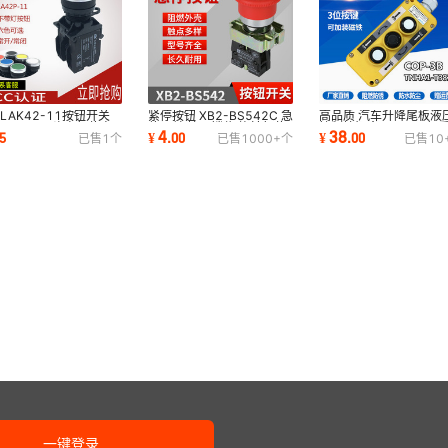
LAK42-11按钮开关
紧停按钮 XB2-BS542C 急
高品质 汽车升降尾板液
42P-11 平头自复位点
停开关 按下锁住 旋转复位
控制按钮盒COP-3B起
4
38
5
¥
.
00
¥
.
00
已售
1
个
已售
1000+
个
已售
10
启动停止22MM
红色
卸尾板
一键登录