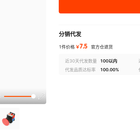
红色
1
22
黄色
1
22
蓝色
1
22
分销代发
7.5
白色
1
22
￥
1件价格
官方仓退货
近30天代发数量
100以内
黑色
1
22
代发品质达标率
100.00%