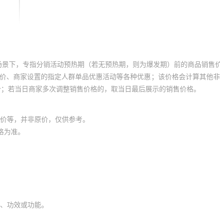
场景下，专指分销活动预热期（若无预热期，则为爆发期）前的商品销售
员价、商家设置的指定人群单品优惠活动等各种优惠；该价格会计算其他
价；若当日商家多次调整销售价格的，取当日最后展示的销售价格。
价等，并非原价，仅供参考。
格为准。
、功效或功能。