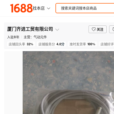
厦门齐进工贸有限公司
关注
入驻
8
年
主营：
气动元件
32%
4.0
分
100%
店铺回头率
店铺服务分
准时发货率
店铺好评