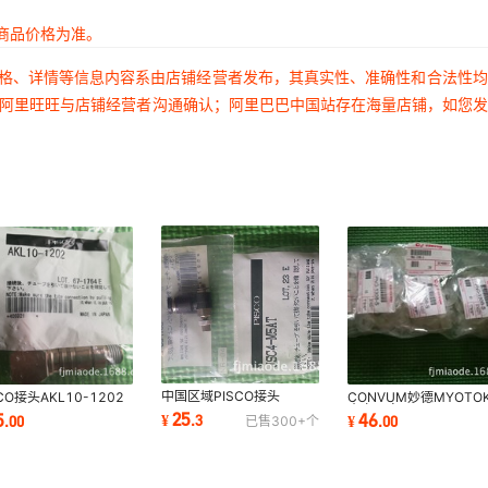
商品价格为准。
价格、详情等信息内容系由店铺经营者发布，其真实性、准确性和合法性
过阿里旺旺与店铺经营者沟通确认；阿里巴巴中国站存在海量店铺，如您
中国区域PISCO接头
SCO接头AKL10-1202
CONVUM妙德MYOTO
JSC6-M5A JSC6-M5B
装正品
真空吸盘PNG-130B-S
25
5
46
¥
.
3
.
00
¥
.
00
已售
300+
个
JSC6-01A全新原装正品
新原装正品销售
特价