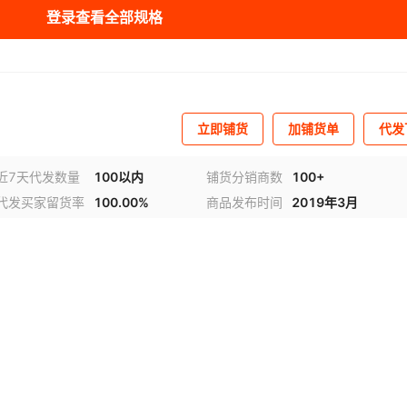
登录查看全部规格
立即铺货
加铺货单
代发
近7天代发数量
100以内
铺货分销商数
100+
代发买家留货率
100.00%
商品发布时间
2019年3月