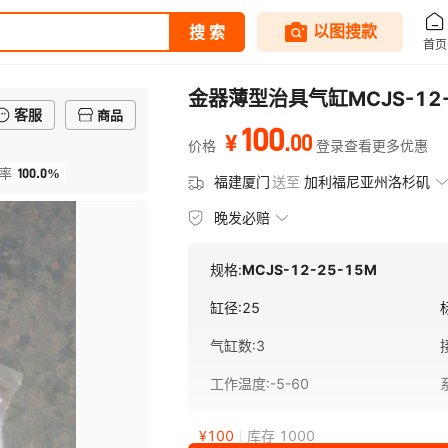
金器薄型治具气缸MCJS-12
客服
商品
100
.
00
¥
价格
登录查看更多优惠
100.0%
率
福建厦门
送至
加利福尼亚州洛杉矶
晚发必赔
规格:
MCJS-12-25-15M
缸径
:
25
气缸数
:
3
工作温度
:
-5-60
¥
100
库存 1000