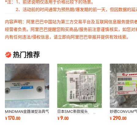
*注：
1、前述说明仅适用于价格比较下的场景。
2、活动前的时间通常为预热期/爆发期的前一天，但因数据的
内容声明：阿里巴巴中国站为第三方交易平台及互联网信息服务提供
经营者负责。阿里巴巴提醒您购买商品/服务前注意谨慎核实，如您对
内有任何违法/侵权信息，请立即向阿里巴巴举报并提供有效线索。
热门推荐
MINDMAN金器薄型治具气
日本SMC新款接头
妙德CONVUM气
缸MCJS-12-25-15M
KQ2H08-00A全新原装正
O-6*4
170
9
290
¥
.
00
¥
.
00
¥
.
00
品销售