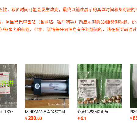
延迟性，取价时间可能会发生改变，最终以前述展示的具体时间和所对应的
者，阿里巴巴中国站（含网站、客户端等）所展示的商品/服务的标题、
商品/服务的标题、价格、详情等任何信息有任何疑问的，请在购买前通
缸TKY-
MINDMAN台湾金器气缸
齐进代理SMC正品
PI
MCQA-11-50-75M全新
KQ2H10-03AS
原
200
6
8
¥
.
00
¥
.
1
¥
原装正品
KQ2H10-02AS