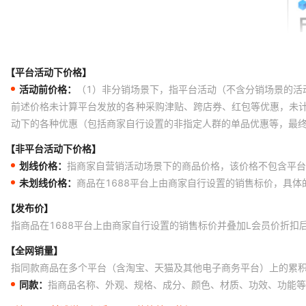
【平台活动下价格】
活动前价格：
（1）非分销场景下，指平台活动（不含分销场景的活
前述价格未计算平台发放的各种采购津贴、跨店券、红包等优惠，未
动下的各种优惠（包括商家自行设置的非指定人群的单品优惠等，最
【非平台活动下价格】
划线价格：
指商家自营销活动场景下的商品价格，该价格不包含平台
未划线价格：
商品在1688平台上由商家自行设置的销售标价，具
【发布价】
指商品在1688平台上由商家自行设置的销售标价并叠加L会员价折扣
【全网销量】
指同款商品在多个平台（含淘宝、天猫及其他电子商务平台）上的累
同款：
指商品名称、外观、规格、成分、颜色、材质、功效、功能等