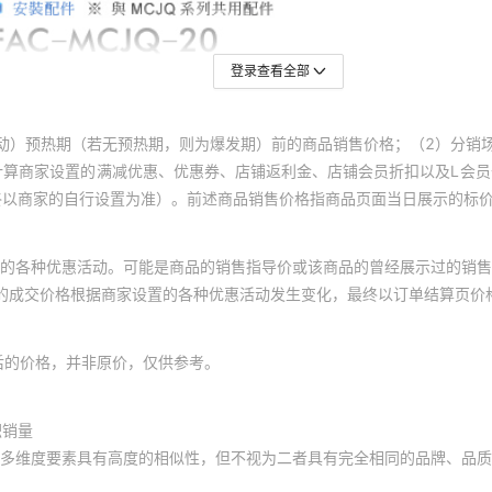
登录查看全部
动）预热期（若无预热期，则为爆发期）前的商品销售价格；（2）分销
计算商家设置的满减优惠、优惠券、店铺返利金、店铺会员折扣以及L会
终以商家的自行设置为准）。前述商品销售价格指商品页面当日展示的标
的各种优惠活动。可能是商品的销售指导价或该商品的曾经展示过的销售
体的成交价格根据商家设置的各种优惠活动发生变化，最终以订单结算页价
后的价格，并非原价，仅供参考。
积销量
多维度要素具有高度的相似性，但不视为二者具有完全相同的品牌、品质