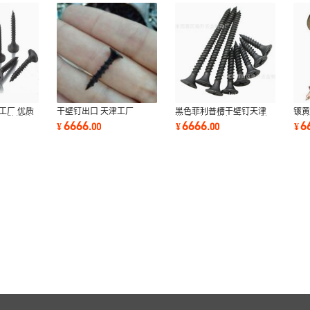
工厂 优质
干壁钉出口 天津工厂
黑色菲利普槽干壁钉天津
镀黄
字干壁螺丝
优质自钻干壁钉 十字干壁
直
6666
6666
6
¥
.
00
¥
.
00
¥
螺丝钉