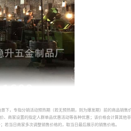
场景下，专指分销活动预热期（若无预热期，则为爆发期）前的商品销售
员价、商家设置的指定人群单品优惠活动等各种优惠；该价格会计算其他
价；若当日商家多次调整销售价格的，取当日最后展示的销售价格。