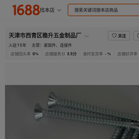
天津市西青区稳升五金制品厂
关注
入驻
15
年
主营：
紧固件、连接件
0%
3.5
分
- %
店铺回头率
店铺服务分
准时发货率
店铺好评率