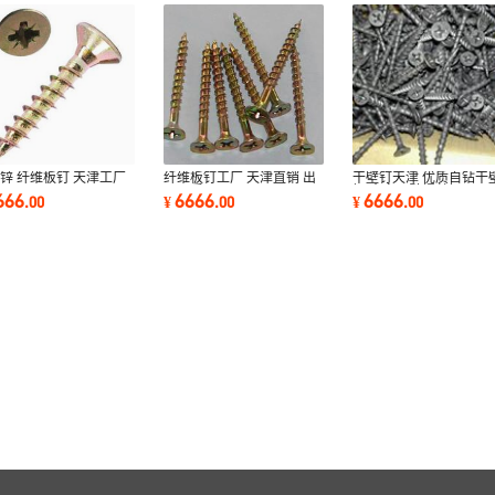
锌 纤维板钉 天津工厂
纤维板钉工厂 天津直销 出
干壁钉天津 优质自钻干
销
口品质
钉 十字干壁螺丝钉
666
6666
6666
.
00
¥
.
00
¥
.
00