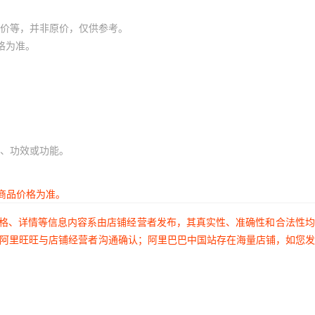
价等，并非原价，仅供参考。
格为准。
、功效或功能。
商品价格为准。
价格、详情等信息内容系由店铺经营者发布，其真实性、准确性和合法性
过阿里旺旺与店铺经营者沟通确认；阿里巴巴中国站存在海量店铺，如您