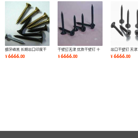
细牙磷黑 长期出口印度干
干壁钉天津 优质干壁钉 十
出口干壁钉 天津
壁钉 天津工厂直销
字干壁螺丝钉
自钻干壁钉 十
6666
6666
6666
¥
.
00
¥
.
00
¥
.
00
钉