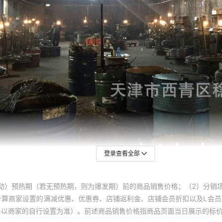
登录查看全部
动）预热期（若无预热期，则为爆发期）前的商品销售价格；（2）分销
计算商家设置的满减优惠、优惠券、店铺返利金、店铺会员折扣以及L会
终以商家的自行设置为准）。前述商品销售价格指商品页面当日展示的标