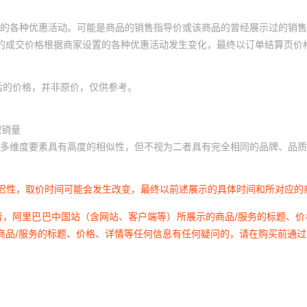
的各种优惠活动。可能是商品的销售指导价或该商品的曾经展示过的销售
体的成交价格根据商家设置的各种优惠活动发生变化，最终以订单结算页价
后的价格，并非原价，仅供参考。
积销量
多维度要素具有高度的相似性，但不视为二者具有完全相同的品牌、品质
延迟性，取价时间可能会发生改变，最终以前述展示的具体时间和所对应的
者，阿里巴巴中国站（含网站、客户端等）所展示的商品/服务的标题、
商品/服务的标题、价格、详情等任何信息有任何疑问的，请在购买前通