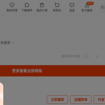
惠
3天发货
库存
5000
吨
登录查看全部规格
立即铺货
加铺货单
代发