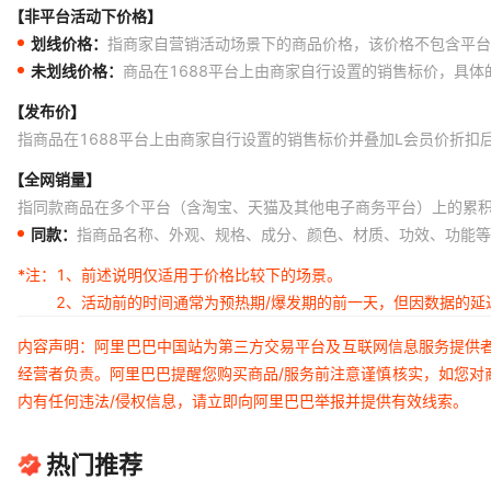
【非平台活动下价格】
划线价格：
指商家自营销活动场景下的商品价格，该价格不包含平台
未划线价格：
商品在1688平台上由商家自行设置的销售标价，具
【发布价】
指商品在1688平台上由商家自行设置的销售标价并叠加L会员价折扣
【全网销量】
指同款商品在多个平台（含淘宝、天猫及其他电子商务平台）上的累
同款：
指商品名称、外观、规格、成分、颜色、材质、功效、功能等
*注：
1、前述说明仅适用于价格比较下的场景。
2、活动前的时间通常为预热期/爆发期的前一天，但因数据的
内容声明：阿里巴巴中国站为第三方交易平台及互联网信息服务提供
经营者负责。阿里巴巴提醒您购买商品/服务前注意谨慎核实，如您对
内有任何违法/侵权信息，请立即向阿里巴巴举报并提供有效线索。
热门推荐