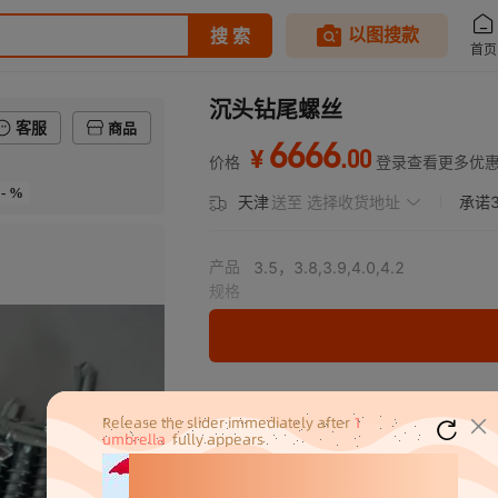
沉头钻尾螺丝
客服
商品
6666
.
00
¥
价格
登录查看更多优
- %
天津
送至
选择收货地址
承诺
产品
3.5，3.8,3.9,4.0,4.2
规格
分销代发
6666
￥
1件价格
官方仓退货