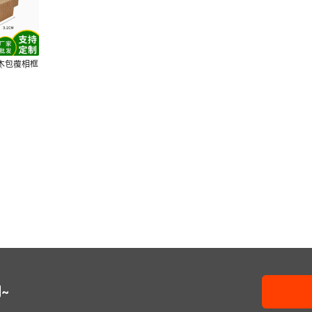
木包覆相框
体画框定
~