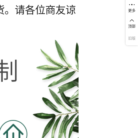
更多
顶部
旧版