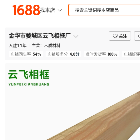
金华市婺城区云飞相框厂
关注
入驻
11
年
主营：
木质材料
54%
4.0
分
100%
店铺回头率
店铺服务分
准时发货率
店铺好评