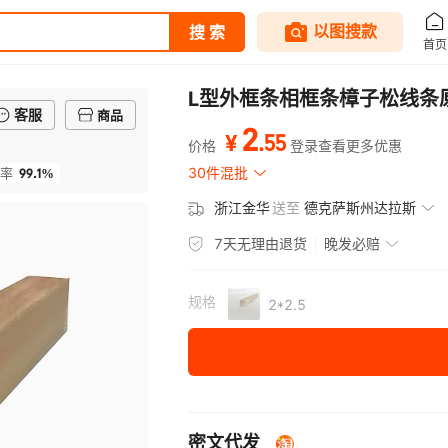
L型外框条相框条樟子松线条原色
客服
商品
2
.
55
¥
价格
登录查看更多优惠
99.1%
30件混批
率
浙江金华
送至
德克萨斯州达拉斯
7天无理由退货
晚发必赔
规格
2*2.5
密文代发