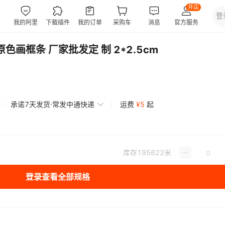
画框条 厂家批发定 制 2*2.5cm
承诺7天发货·常发中通快递
运费
¥
5
起
库存
195622
米
登录查看全部规格