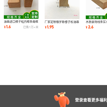
油画进口樟子松内框条画框
厂家定制俄罗斯樟子松油画
木质装饰线条实
条可定 制油画绷布条厂家
内框线条实木龙骨松木线条
条新中式斜面立
1.6
1.95
2.6
¥
¥
¥
已售
1万+
米
批发1.7*2.7cm
绷布油画线条
制1.7*3.2
登录查看更多福利