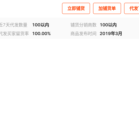
立即铺货
加铺货单
代发
近7天代发数量
100以内
铺货分销商数
100以内
代发买家留货率
100.00%
商品发布时间
2019年3月