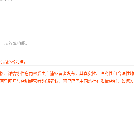
、功效或功能。
商品价格为准。
价格、详情等信息内容系由店铺经营者发布，其真实性、准确性和合法性
过阿里旺旺与店铺经营者沟通确认；阿里巴巴中国站存在海量店铺，如您