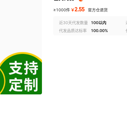
2.55
￥
≥1000件
官方仓退货
近30天代发数量
100以内
代发品质达标率
100.00%