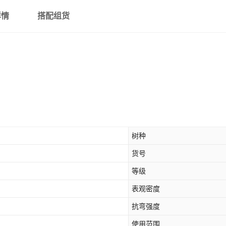
详情
搭配组货
树种
货号
等级
表观密度
抗弯强度
使用范围