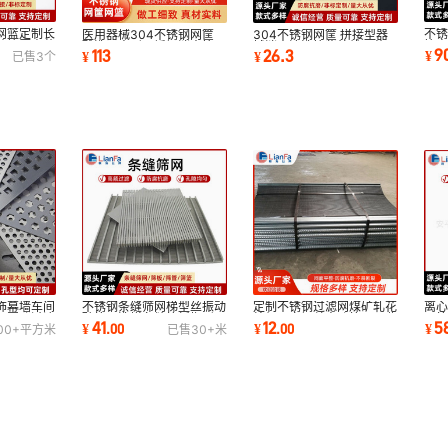
网篮定制长
不
医用器械304不锈钢网筐
304不锈钢网筐 拼接型器
菌筐厨房蔬
筐
酸洗用方形不锈钢消毒筐网
械消毒清洗筐紫外线灭菌器
9
113
26.3
¥
¥
¥
已售
3
个
金
篮厂家
械盒带提手网篮
饰幕墙车间
不锈钢条缝筛网梯型丝振动
定制不锈钢过滤网煤矿轧花
离
4圆孔过滤
矿筛网洗煤条缝筛板楔形干
编织网白钢丝方孔筛网工业
网
41
12
5
¥
.
00
¥
.
00
¥
00+
平方米
已售
30+
米
湿分离滤网
用震动矿筛网
脱