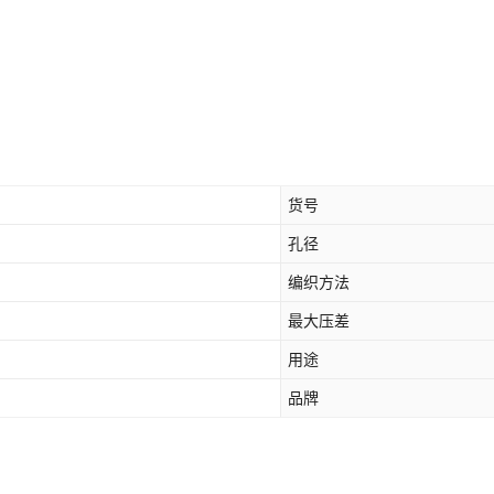
货号
孔径
编织方法
最大压差
用途
品牌