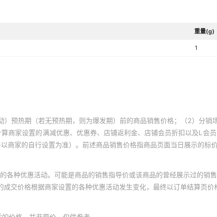
重量(g)
1
动）预热期（若无预热期，则为爆发期）前的商品销售价格；（2）分销
计算商家设置的满减优惠、优惠券、店铺返利金、店铺会员折扣以及L会
终以商家的自行设置为准）。前述商品销售价格指商品页面当日展示的标
的各种优惠活动。可能是商品的销售指导价或该商品的曾经展示过的销售
体的成交价格根据商家设置的各种优惠活动发生变化，最终以订单结算页价
后的价格，并非原价，仅供参考。