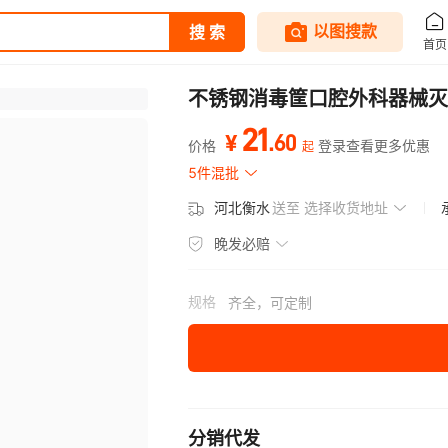
不锈钢消毒筐口腔外科器械灭
21
.
60
¥
价格
登录查看更多优惠
起
5件混批
河北衡水
送至
选择收货地址
晚发必赔
规格
齐全，可定制
分销代发