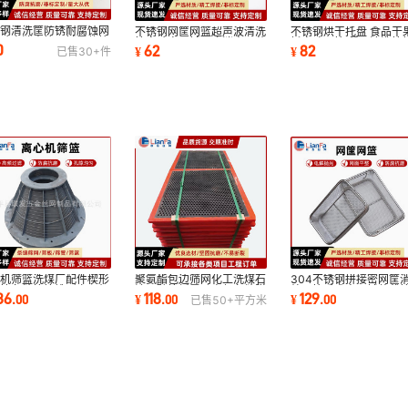
锈钢清洗筐防锈耐腐蚀网
不锈钢网筐网篮超声波清洗
不锈钢烘干托盘 食品干
实验室消毒筐器械零件筐
篮实验室器械医疗消毒灭菌
托盘晾晒筐 餐具清洗篮
0
62
82
¥
¥
已售
30+
件
属工艺网篮
筐工艺网篮
金属网篮厂家
聚氨酯包边筛网化工洗煤石
心机筛篮洗煤厂配件楔形
304不锈钢拼接密网筐
油用矿筛板震动高频条缝脱
筛篮条缝筛篮锥形离心机
处理筐手术室器械装载
118
86
129
¥
.
00
.
00
¥
.
00
已售
50+
平方米
水过滤筛片
水机筛篮
零部件清洗篮