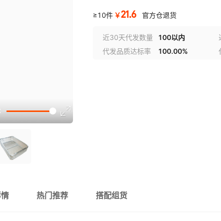
21.6
￥
≥10件
官方仓退货
近30天代发数量
100以内
代发品质达标率
100.00%
详情
热门推荐
搭配组货