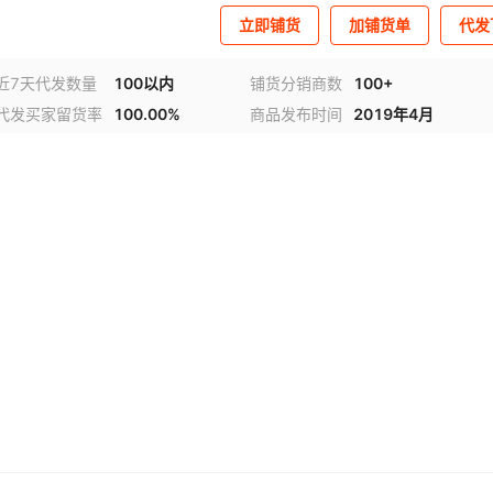
立即铺货
加铺货单
代发
近7天代发数量
100以内
铺货分销商数
100+
代发买家留货率
100.00%
商品发布时间
2019年4月