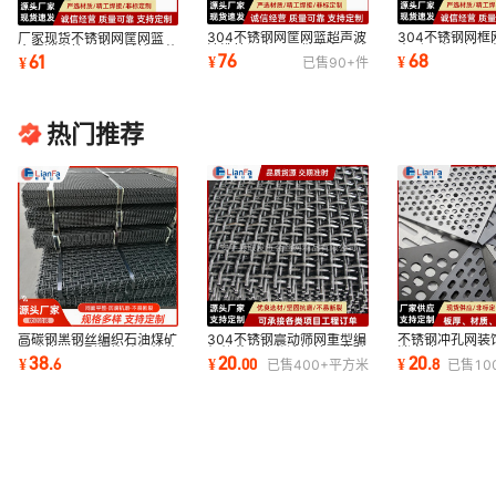
304不锈钢网筐网篮超声波
304不锈钢网框
厂家现货不锈钢网筐网篮
清洗篮沥水医用供应室器械
方形医疗器械灭
金属消毒筐医疗器械筐灭菌
76
68
61
¥
¥
¥
已售
90+
件
长方形消毒筐
菜清洗沥水篮
厨房滤水篮子
热门推荐
304不锈钢震动筛网重型编
不锈钢冲孔网装
高碳钢黑钢丝编织石油煤矿
织轧花网筛分滚筒筛工业矿
消音冲孔网板30
震动筛网重型握钩编织轧花
20
20
38
¥
.
00
¥
.
8
¥
.
6
已售
400+
平方米
已售
10
山用过滤矿筛
筛网洞洞板
振动矿筛网