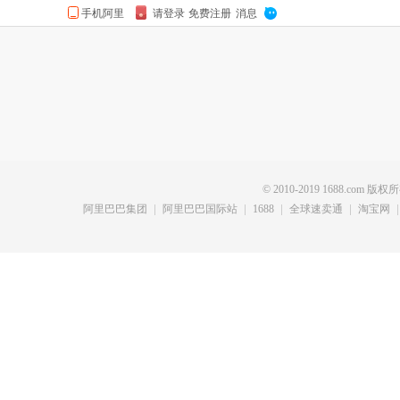
© 2010-2019 1688.com 版权
阿里巴巴集团
阿里巴巴国际站
1688
全球速卖通
淘宝网