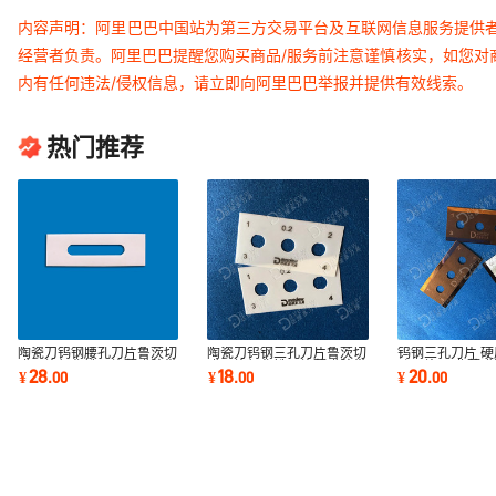
内容声明：阿里巴巴中国站为第三方交易平台及互联网信息服务提供
经营者负责。阿里巴巴提醒您购买商品/服务前注意谨慎核实，如您对
内有任何违法/侵权信息，请立即向阿里巴巴举报并提供有效线索。
热门推荐
陶瓷刀钨钢腰孔刀片鲁茨切
陶瓷刀钨钢三孔刀片鲁茨切
钨钢三孔刀片 
膜刀片氧化锆刀片薄膜胶带
膜刀片氧化锆刀片薄膜胶带
孔刀片 工业薄
28
18
20
¥
.
00
¥
.
00
¥
.
00
分切刀片
分切刀片
机分切刀片