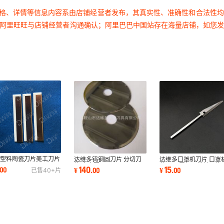
价格、详情等信息内容系由店铺经营者发布，其真实性、准确性和合法性
过阿里旺旺与店铺经营者沟通确认；阿里巴巴中国站存在海量店铺，如您
膜塑料陶瓷刀片美工刀片
达维多钨钢圆刀片 分切刀
达维多口罩机刀片 口罩
*15*0.5新品氧化锆
片 合金圆刀
剪刀 口罩机耳带剪刀片 
140
15
00
¥
.
00
¥
.
00
已售
40+
片
Φ90*Φ22*1.3
梁切刀