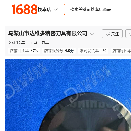
马鞍山市达维多精密刀具有限公司
关注
入驻
12
年
主营：
刀具
47%
4.0
分
- %
店铺回头率
店铺服务分
准时发货率
店铺好评