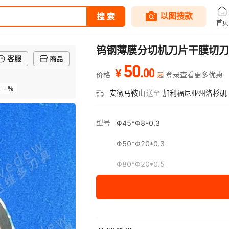
钨钢薄膜分切机刀片干膜切刀
客服
商品
50
.
00
¥
价格
登录查看更多优惠
起
- %
率
安徽马鞍山
送至
加利福尼亚州洛杉矶
型号
Φ45*Φ8*0.3
Φ50*Φ20*0.3
Φ80*Φ20*0.5