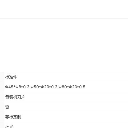
标准件
Φ45*Φ8*0.3,Φ50*Φ20*0.3,Φ80*Φ20*0.5
包装机刀片
否
非标定制
批发