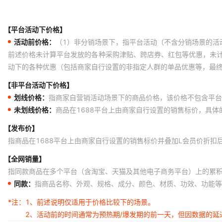
【平台活动下价格】
活动前价格：
（1）非分销场景下，指平台活动（不含分销场景的活
前述价格未计算平台发放的各种采购津贴、跨店券、红包等优惠，未
动下的各种优惠（包括商家自行设置的非指定人群的单品优惠等，最
【非平台活动下价格】
划线价格：
指商家自营销活动场景下的商品价格，该价格不包含平台
未划线价格：
商品在1688平台上由商家自行设置的销售标价，具
【发布价】
指商品在1688平台上由商家自行设置的销售标价并叠加L会员价折扣
【全网销量】
指同款商品在多个平台（含淘宝、天猫及其他电子商务平台）上的累
同款：
指商品名称、外观、规格、成分、颜色、材质、功效、功能等
*注：
1、前述说明仅适用于价格比较下的场景。
2、活动前的时间通常为预热期/爆发期的前一天，但因数据的