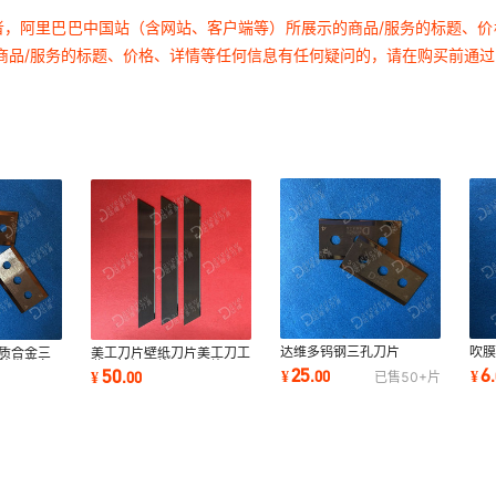
者，阿里巴巴中国站（含网站、客户端等）所展示的商品/服务的标题、
商品/服务的标题、价格、详情等任何信息有任何疑问的，请在购买前通
达维多钨钢三孔刀片
吹
硬质合金三
美工刀片壁纸刀片美工刀工
65
膜胶带分条
业用钨钢刀片开口刀片
25
6
50
¥
.
00
¥
.
¥
.
00
已售
50+
片
18mm大号刀片