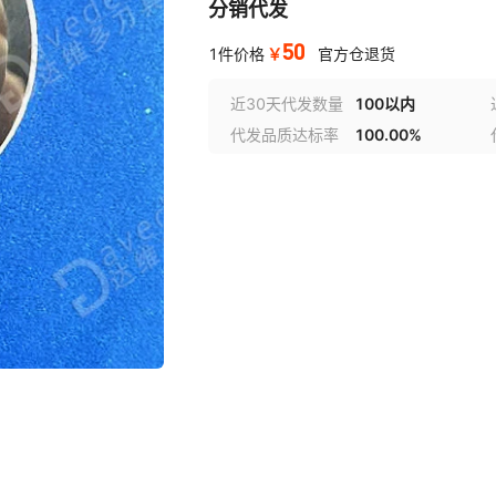
分销代发
50
￥
1件价格
官方仓退货
近30天代发数量
100以内
代发品质达标率
100.00%