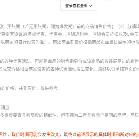
登录查看全部
动）预热期（若无预热期，则为爆发期）前的商品销售价格；（2）分销
计算商家设置的满减优惠、优惠券、店铺返利金、店铺会员折扣以及L会
终以商家的自行设置为准）。前述商品销售价格指商品页面当日展示的标
的各种优惠活动。可能是商品的销售指导价或该商品的曾经展示过的销售
体的成交价格根据商家设置的各种优惠活动发生变化，最终以订单结算页价
后的价格，并非原价，仅供参考。
积销量
多维度要素具有高度的相似性，但不视为二者具有完全相同的品牌、品质
延迟性，取价时间可能会发生改变，最终以前述展示的具体时间和所对应的