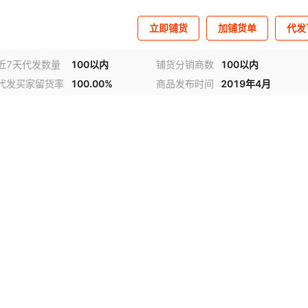
立即铺货
加铺货单
代发
近7天代发数量
100以内
铺货分销商数
100以内
代发买家留货率
100.00%
商品发布时间
2019年4月