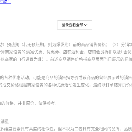
登录查看全部
动）预热期（若无预热期，则为爆发期）前的商品销售价格；（2）分销
计算商家设置的满减优惠、优惠券、店铺返利金、店铺会员折扣以及L会
终以商家的自行设置为准）。前述商品销售价格指商品页面当日展示的标
的各种优惠活动。可能是商品的销售指导价或该商品的曾经展示过的销售
体的成交价格根据商家设置的各种优惠活动发生变化，最终以订单结算页价
后的价格，并非原价，仅供参考。
积销量
多维度要素具有高度的相似性，但不视为二者具有完全相同的品牌、品质