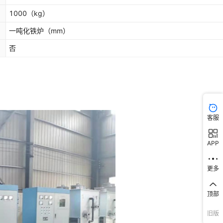
1000
（kg）
一吨化铁炉
（mm）
否
客服
APP
更多
顶部
旧版