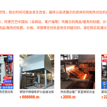
延迟性，取价时间可能会发生改变，最终以前述展示的具体时间和所对应的
者，阿里巴巴中国站（含网站、客户端等）所展示的商品/服务的标题、
商品/服务的标题、价格、详情等任何信息有任何疑问的，请在购买前通
铜坯感应炼
钢铁中频熔炼炉5t金属冶炼
热处理设备厂家直销铝合金
废铝
中频熔炼炉
钢铁铜工业无芯感应熔炼炉
钢坯加热高温台车炉真空炉
铝液
888888
2000
2
¥
.
00
¥
.
00
¥
钢铝壳熔化炉
中高频加热炉
废