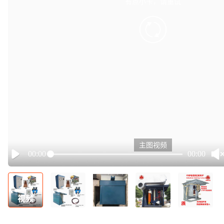
有点小卡，请重试
retry
主图视频
00:00
00:00
Play
视频