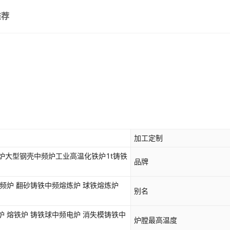
推荐
加工定制
炉大型钢壳中频炉工业高温化铁炉1t铸铁
品牌
中频炉 翻砂铸铁中频熔炼炉 球铁熔炼炉
别名
炉 熔铁炉 铸铁球中频电炉 消失模铸铁中
炉膛最高温度