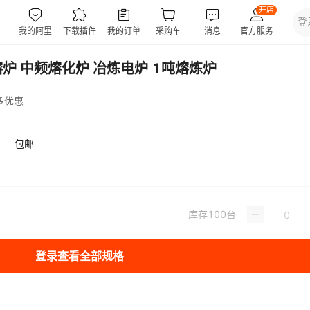
熔炉 中频熔化炉 冶炼电炉 1吨熔炼炉
多优惠
包邮
库存
100
台
登录查看全部规格