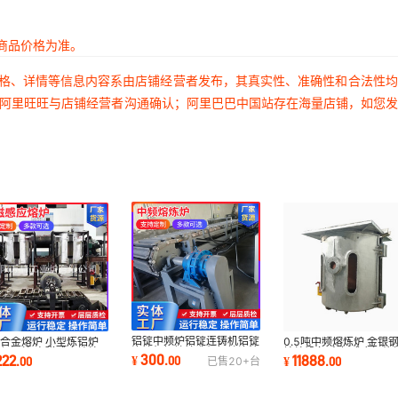
商品价格为准。
价格、详情等信息内容系由店铺经营者发布，其真实性、准确性和合法性
过阿里旺旺与店铺经营者沟通确认；阿里巴巴中国站存在海量店铺，如您
铝锭中频炉铝锭连铸机铝锭
合金熔炉 小型炼铝炉
0.5吨中频熔炼炉 金银
浇铸机铝锭铸造机铝锭浇注
保温炉 电磁感应熔炉
熔炉设备 中频感应加热
300
222
11888
¥
.
00
.
00
¥
.
00
已售
20+
台
机中频熔炼炉
铝炼铝炉
熔铜炉熔炼炉