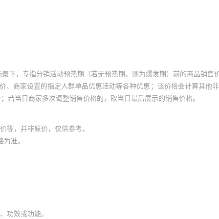
场景下，专指分销活动预热期（若无预热期，则为爆发期）前的商品销售
员价、商家设置的指定人群单品优惠活动等各种优惠；该价格会计算其他
价；若当日商家多次调整销售价格的，取当日最后展示的销售价格。
价等，并非原价，仅供参考。
格为准。
、功效或功能。