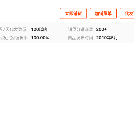
立即铺货
加铺货单
代发
近7天代发数量
100以内
铺货分销商数
200+
代发买家留货率
100.00%
商品发布时间
2019年5月