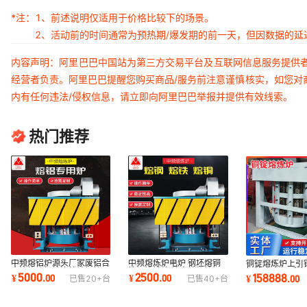
*注：
1、前述说明仅适用于价格比较下的场景。
2、活动前的时间通常为预热期/爆发期的前一天，但因数据的
内容声明：阿里巴巴中国站为第三方交易平台及互联网信息服务提供
经营者负责。阿里巴巴提醒您购买商品/服务前注意谨慎核实，如您对
内有任何违法/侵权信息，请立即向阿里巴巴举报并提供有效线索。
热门推荐
中频熔铝炉源头厂家废铝合
中频熔炼炉电炉 钢坯熔铜
铜锭熔炼炉上引
金熔炼炉铝锭连铸熔铝炉
熔钢熔铁炉 熔金熔银熔铜
铜炉 750公斤
5000
2500
158888
¥
.
00
¥
.
00
¥
.
00
已售
20+
台
已售
40+
台
倾倒式熔铝炉
熔锡中频熔炼炉
黄铜铸锭中频炉