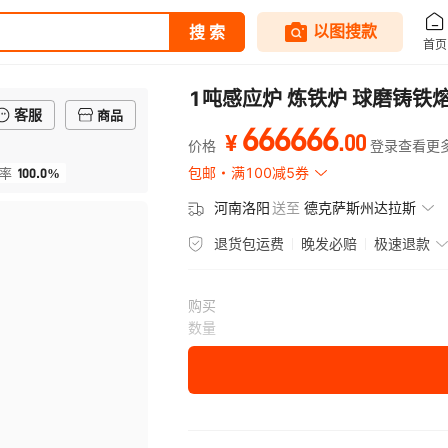
1吨感应炉 炼铁炉 球磨铸铁
客服
商品
666666
.
00
¥
价格
登录查看更
100.0%
包邮
满100减5券
率
河南洛阳
送至
德克萨斯州达拉斯
退货包运费
晚发必赔
极速退款
购买
数量