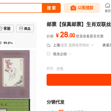
邮票【保真邮票】生肖双联丝绸
客服
商品
28
.
00
¥
价格
登录查看更多优惠
99.0%
率
上海
送至
选择收货地址
承诺
晚发必赔
颜色
白色
分销代发