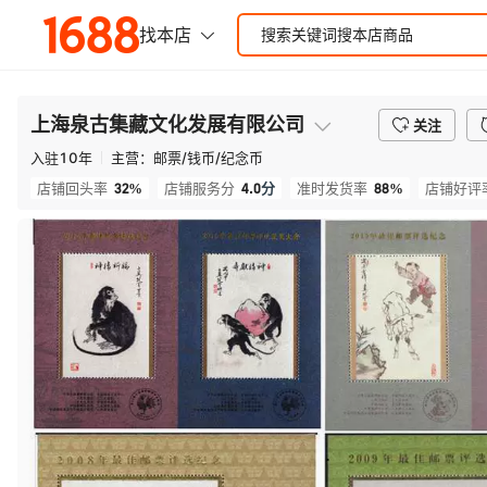
上海泉古集藏文化发展有限公司
关注
入驻
10
年
主营：
邮票/钱币/纪念币
32%
4.0
分
88%
店铺回头率
店铺服务分
准时发货率
店铺好评