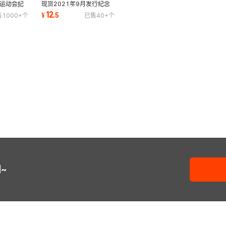
季运动会纪
现货2021年9月发行纪念
纪念钞单张
币10元面值100纪念币保
12
¥
.
5
售
1000+
个
已售
40+
个
真单枚价格送小圆盒
~