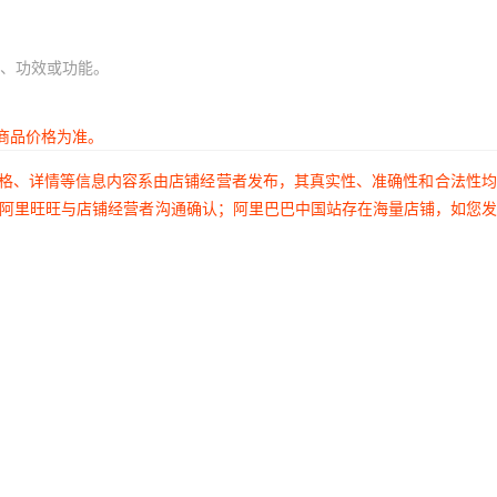
、功效或功能。
商品价格为准。
价格、详情等信息内容系由店铺经营者发布，其真实性、准确性和合法性
过阿里旺旺与店铺经营者沟通确认；阿里巴巴中国站存在海量店铺，如您