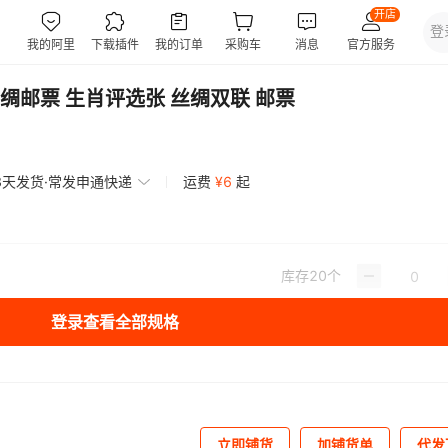
邮票 生肖评选张 丝绸双联 邮票
3天发货·常发申通快递
运费
¥
6
起
库存
20
个
登录查看全部规格
立即铺货
加铺货单
代发