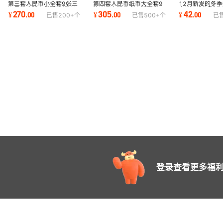
第三套人民币小全套9张三
第四套人民币纸币大全套9
12月新发的冬
同号钞收藏册纸币珍藏册银
枚小全套收藏 第4版套人民
念钞一套两张 
270
305
42
¥
.
00
¥
.
00
¥
.
00
已售
200+
个
已售
500+
个
已
行保险礼品
币同号珍藏册
面额20 对号钞
登录查看更多福利