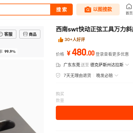
西南swt快动正弦工具万力斜
客服
商品
30+人好评
480
99.9%
.
00
率
¥
价格
登录查看更多优惠
广东东莞
送至
德克萨斯州达拉斯
7天无理由退货
晚发必赔
购买
数量