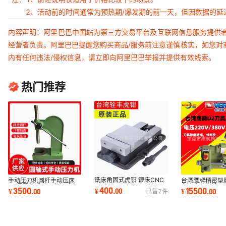
2、活动前的时间通常为预热期/爆发期的前一天，但因数据的
内容声明：阿里巴巴中国站为第三方交易平台及互联网信息服务提供
经营者负责。阿里巴巴提醒您购买商品/服务前注意谨慎核实，如您对
内有任何违法/侵权信息，请立即向阿里巴巴举报并提供有效线索。
热门推荐
铣床角固式虎钳 锣床CNC
手动压力机圆杆手动压床
台湾鹰牌精密型
虎钳6寸角固式平口钳CF台
D4号圆轴手动压力机减速
台湾鹰牌立铣刀
400
3500
15500
¥
.
00
¥
.
00
¥
.
00
已售
7
件
湾辁丰虎钳160MM
机电机手用压力机
VERTEX刀具磨