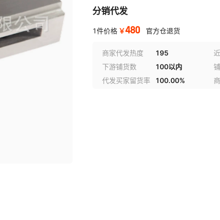
分销代发
480
￥
1件价格
官方仓退货
商家代发热度
195
近
下游铺货数
100以内
代发买家留货率
100.00%