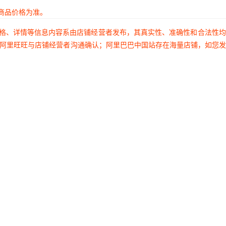
商品价格为准。
价格、详情等信息内容系由店铺经营者发布，其真实性、准确性和合法性
过阿里旺旺与店铺经营者沟通确认；阿里巴巴中国站存在海量店铺，如您