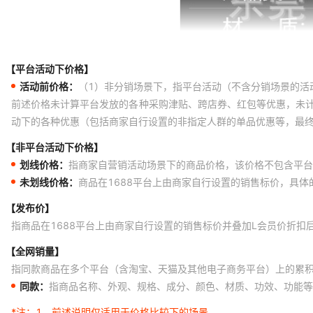
【平台活动下价格】
活动前价格：
（1）非分销场景下，指平台活动（不含分销场景的活
前述价格未计算平台发放的各种采购津贴、跨店券、红包等优惠，未
动下的各种优惠（包括商家自行设置的非指定人群的单品优惠等，最
【非平台活动下价格】
划线价格：
指商家自营销活动场景下的商品价格，该价格不包含平台
未划线价格：
商品在1688平台上由商家自行设置的销售标价，具
【发布价】
指商品在1688平台上由商家自行设置的销售标价并叠加L会员价折扣
【全网销量】
指同款商品在多个平台（含淘宝、天猫及其他电子商务平台）上的累
同款：
指商品名称、外观、规格、成分、颜色、材质、功效、功能等
*注：
1、前述说明仅适用于价格比较下的场景。