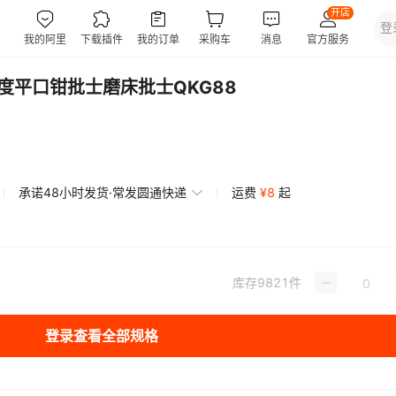
度平口钳批士磨床批士QKG88
承诺48小时发货·常发圆通快递
运费
¥
8
起
库存
9821
件
登录查看全部规格