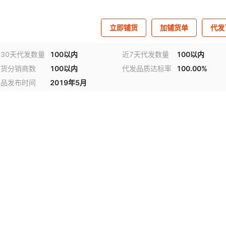
立即铺货
加铺货单
代发
30天代发数量
100以内
近7天代发数量
100以内
铺货分销商数
100以内
代发品质达标率
100.00%
商品发布时间
2019年5月