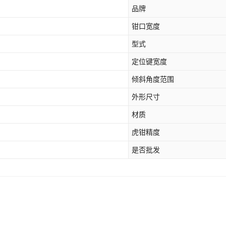
品牌
钳口宽度
型式
定位键宽度
倾斜角度范围
外形尺寸
材质
虎钳精度
是否批发