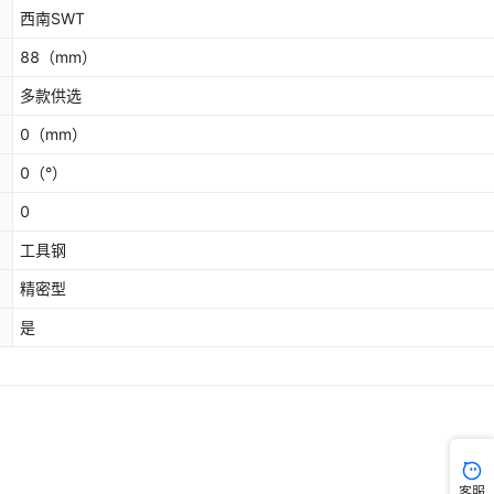
西南SWT
88
（mm）
多款供选
0
（mm）
0
（°）
0
工具钢
精密型
是
客服