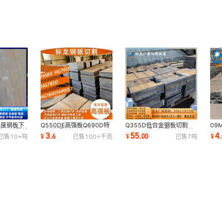
强度钢板下
Q550DE高强板Q690D特
Q355D低合金钢板切割
09
按图纸零割
厚板材零割下料切割
Q345D超厚板零割下料特
08
3
55
4
¥
.
6
¥
.
00
¥
.
已售
10+
吨
已售
100+
千克
已售
7
吨
Q460CDE超宽超厚厂家钢
厚板数控切割正火板
15
板
销