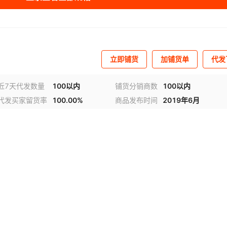
立即铺货
加铺货单
代发
近7天代发数量
100以内
铺货分销商数
100以内
代发买家留货率
100.00%
商品发布时间
2019年6月
频
1
/
2