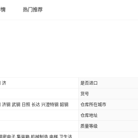
详情
热门推荐
 济
是否进口
货号
钢 济钢 武钢 日照 长达 兴澄特钢 韶钢
仓库所在城市
仓库地址
质量等级
精密电子,集装箱,机械制造,电梯,卫生洁