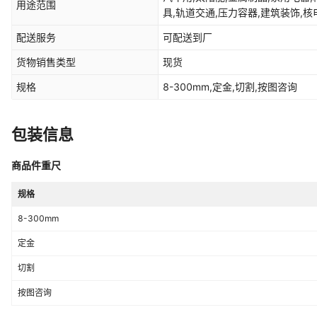
用途范围
具,轨道交通,压力容器,建筑装饰,核
械,结构制管
配送服务
可配送到厂
货物销售类型
现货
规格
8-300mm,定金,切割,按图咨询
包装信息
商品件重尺
规格
8-300mm
定金
切割
按图咨询