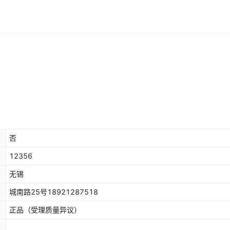
否
12356
无锡
城南路25号18921287518
正品（受理质量异议）