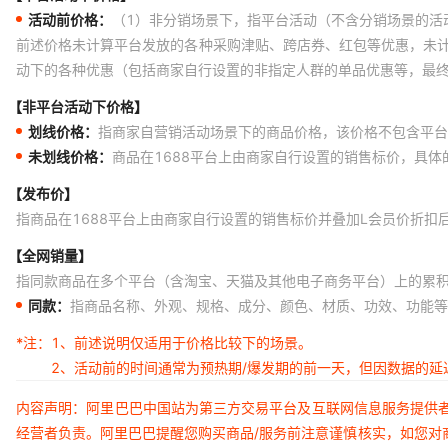
活动前价格：
（1）非分销场景下，指平台活动（不含分销场景的活
前述价格未计算平台发放的各种采购津贴、跨店券、红包等优惠，未
动下的各种优惠（包括商家自行设置的非指定人群的单品优惠等，最
【非平台活动下价格】
划线价格：
指商家自营销活动场景下的商品价格，该价格不包含平台
未划线价格：
商品在1688平台上由商家自行设置的销售标价，具
【发布价】
指商品在1688平台上由商家自行设置的销售标价并叠加L会员价折扣
【全网销量】
指同款商品在多个平台（含淘宝、天猫及其他电子商务平台）上的累
同款：
指商品名称、外观、规格、成分、颜色、材质、功效、功能等
*注：
1、前述说明仅适用于价格比较下的场景。
2、活动前的时间通常为预热期/爆发期的前一天，但因数据的
内容声明：阿里巴巴中国站为第三方交易平台及互联网信息服务提供
经营者负责。阿里巴巴提醒您购买商品/服务前注意谨慎核实，如您对