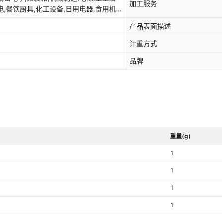
加工服务
电,餐饮厨具,化工设备,日用电器,食用机
产品表面描述
计重方式
品牌
重量(g)
1
1
1
1