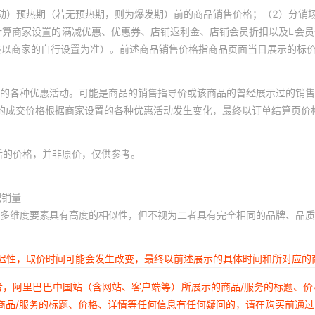
动）预热期（若无预热期，则为爆发期）前的商品销售价格；（2）分销
计算商家设置的满减优惠、优惠券、店铺返利金、店铺会员折扣以及L会
终以商家的自行设置为准）。前述商品销售价格指商品页面当日展示的标
的各种优惠活动。可能是商品的销售指导价或该商品的曾经展示过的销售
体的成交价格根据商家设置的各种优惠活动发生变化，最终以订单结算页价
后的价格，并非原价，仅供参考。
积销量
多维度要素具有高度的相似性，但不视为二者具有完全相同的品牌、品质
延迟性，取价时间可能会发生改变，最终以前述展示的具体时间和所对应的
者，阿里巴巴中国站（含网站、客户端等）所展示的商品/服务的标题、
商品/服务的标题、价格、详情等任何信息有任何疑问的，请在购买前通