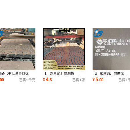
MnNiDR低温容器板
【厂家直销】耐磨板
【厂家直销】耐磨板
Ni3DR/Q345R正火
NM500按图纸下料火焰切
NM400按图纸下料火焰
4
5
00
¥
.
5
¥
.
00
已售
5
千克
已售
1
张
已售
1
CRMOR钢板切割厂家直
割标准件异形件保材质
割标准件异形件保材质