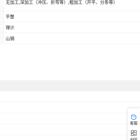
无加工,深加工（冲压、折弯等）,粗加工（开平、分条等）
平整
理计
山钢
客服
APP