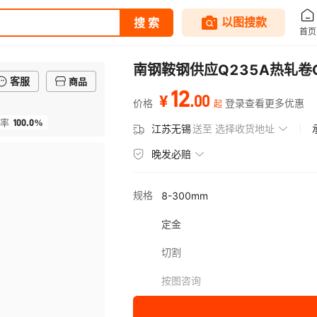
南钢鞍钢供应Q235A热轧卷
客服
商品
12
.
00
¥
价格
登录查看更多优惠
起
100.0%
率
江苏无锡
送至
选择收货地址
晚发必赔
规格
8-300mm
定金
切割
按图咨询