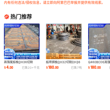
内有任何违法/侵权信息，请立即向阿里巴巴举报并提供有效线索。
热门推荐
高强度船板DH36切割
船用钢板DH32切割DH36
Q460BCDE高
EH36特厚超宽钢板AH36
特厚钢板零割中厚板带质保
料切割特厚钢板
4
180
180
¥
.
00
¥
.
00
¥
.
00
已售
20+
千克
已售
7
吨
带船级社认证书CCSB ABS
书船级社认证
下料厂家直销