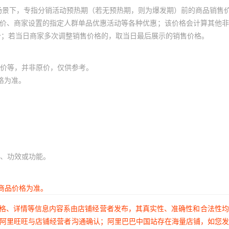
场景下，专指分销活动预热期（若无预热期，则为爆发期）前的商品销售
员价、商家设置的指定人群单品优惠活动等各种优惠；该价格会计算其他
价；若当日商家多次调整销售价格的，取当日最后展示的销售价格。
价等，并非原价，仅供参考。
格为准。
、功效或功能。
商品价格为准。
价格、详情等信息内容系由店铺经营者发布，其真实性、准确性和合法性
过阿里旺旺与店铺经营者沟通确认；阿里巴巴中国站存在海量店铺，如您