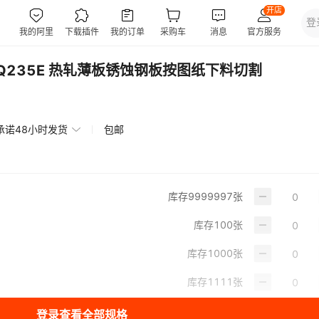
Q235E 热轧薄板锈蚀钢板按图纸下料切割
承诺48小时发货
包邮
库存
9999997
张
库存
100
张
库存
1000
张
库存
1111
张
登录查看全部规格