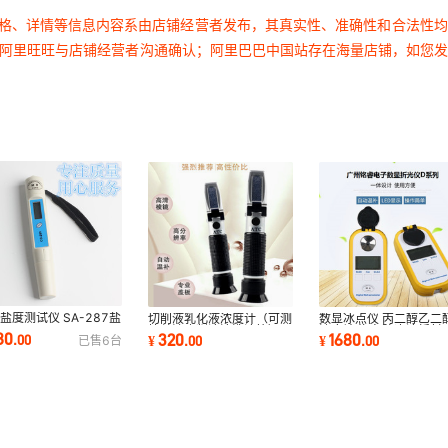
价格、详情等信息内容系由店铺经营者发布，其真实性、准确性和合法性
过阿里旺旺与店铺经营者沟通确认；阿里巴巴中国站存在海量店铺，如您
盐度测试仪 SA-287盐
切削液乳化液浓度计（可测
数显冰点仪 丙二醇乙二
计
拉丝油磨削液清洗液等）
浓度计 汽车防冻液折射
80
320
1680
.
00
¥
.
00
¥
.
00
已售
6
台
LQ90A(0-90)
MR-CDD603 包邮