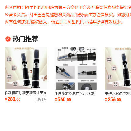
内容声明：阿里巴巴中国站为第三方交易平台及互联网信息服务提供
经营者负责。阿里巴巴提醒您购买商品/服务前注意谨慎核实，如您对
内有任何违法/侵权信息，请立即向阿里巴巴举报并提供有效线索。
热门推荐
饮料糖度计糖果糖度计果冻
车用尿素浓度计|汽车尿素
手持式食品检测
糖度计果冻测糖仪LB32T
浓度计|车用尿素溶液浓度
计LS28T
280
560
256
¥
.
00
¥
.
00
¥
.
00
已售
1
台
计