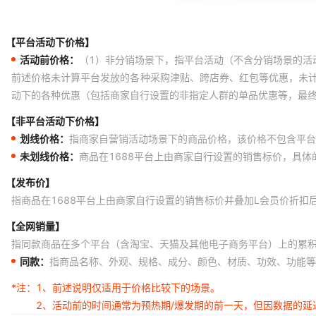
【平台活动下价格】
活动前价格：
（1）非分销场景下，指平台活动（不含分销场景的活
前述价格未计算平台发放的各种采购津贴、跨店券、红包等优惠，未
动下的各种优惠（包括商家自行设置的非指定人群的单品优惠等，最
【非平台活动下价格】
划线价格：
指商家自营销活动场景下的商品价格，该价格不包含平台
未划线价格：
商品在1688平台上由商家自行设置的销售标价，具
【发布价】
指商品在1688平台上由商家自行设置的销售标价并叠加L会员价折扣
【全网销量】
指同款商品在多个平台（含淘宝、天猫及其他电子商务平台）上的累
同款：
指商品名称、外观、规格、成分、颜色、材质、功效、功能等
*注：
1、前述说明仅适用于价格比较下的场景。
2、活动前的时间通常为预热期/爆发期的前一天，但因数据的