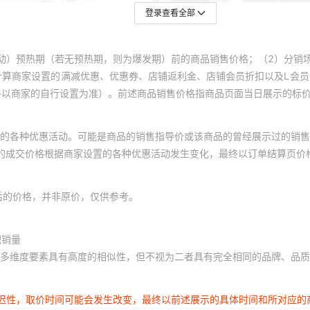
登录查看全部
动）预热期（若无预热期，则为爆发期）前的商品销售价格；（2）分销
计算商家设置的满减优惠、优惠券、店铺返利金、店铺会员折扣以及L会
终以商家的自行设置为准）。前述商品销售价格指商品页面当日展示的标
的各种优惠活动。可能是商品的销售指导价或该商品的曾经展示过的销售
体的成交价格根据商家设置的各种优惠活动发生变化，最终以订单结算页价
后的价格，并非原价，仅供参考。
积销量
多维度要素具有高度的相似性，但不视为二者具有完全相同的品牌、品质
延迟性，取价时间可能会发生改变，最终以前述展示的具体时间和所对应的