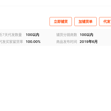
立即铺货
加铺货单
代发
近7天代发数量
100以内
铺货分销商数
100以内
代发买家留货率
100.00%
商品发布时间
2019年6月