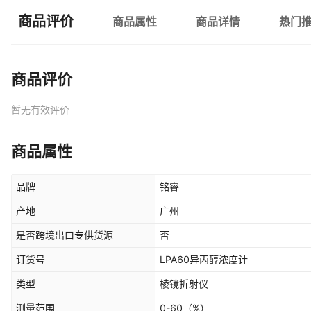
商品评价
商品属性
商品详情
热门
商品评价
暂无有效评价
商品属性
品牌
铭睿
产地
广州
是否跨境出口专供货源
否
订货号
LPA60异丙醇浓度计
类型
棱镜折射仪
测量范围
0-60
（%）