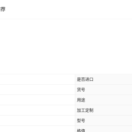
推荐
是否进口
货号
用途
加工定制
型号
格值