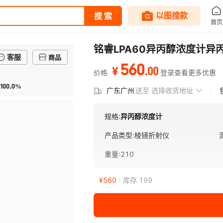
铭睿LPA60异丙醇浓度计
客服
商品
560
.
00
¥
价格
登录查看更多优惠
100.0%
广东广州
送至
选择收货地址
规格:
异丙醇浓度计
产品类型
:
棱镜折射仪
重量
:
210
¥
560
库存 199