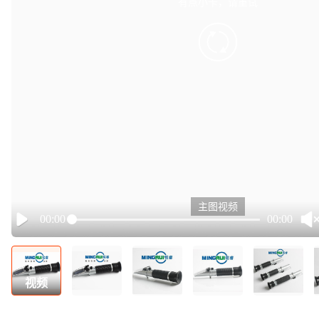
有点小卡，请重试
retry
主图视频
00:00
00:00
Play
视频