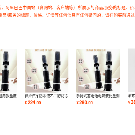
者，阿里巴巴中国站（含网站、客户端等）所展示的商品/服务的标题、
商品/服务的标题、价格、详情等任何信息有任何疑问的，请在购买前通
笔式
通用款盐度
供应汽车防冻液乙二醇防冻
手持式蓄电池电解液比重测
度
液冰点仪批发
定仪LCC3T
3
224
280
¥
¥
.
00
¥
.
00