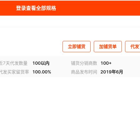
登录查看全部规格
立即铺货
加铺货单
代发
近7天代发数量
100以内
铺货分销商数
100+
代发买家留货率
100.00%
商品发布时间
2019年6月