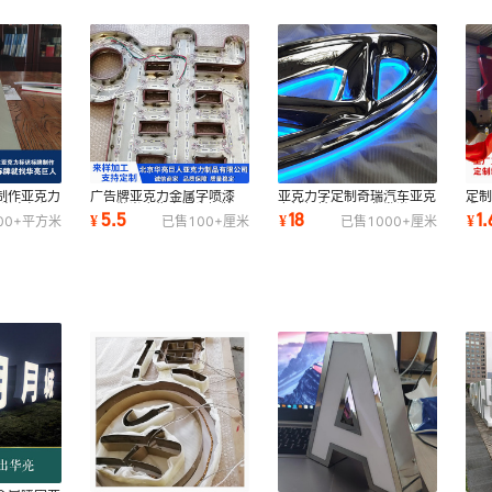
制作亚克力
广告牌亚克力金属字喷漆
亚克力字定制奇瑞汽车亚克
定
发光字标识
LED发光广告字门头招牌
力镀银镜面LED背发光
术L
5.5
18
1.
¥
¥
¥
00+
平方米
已售
100+
厘米
已售
1000+
厘米
LED发光字商用
LOGO不锈钢字标牌
景