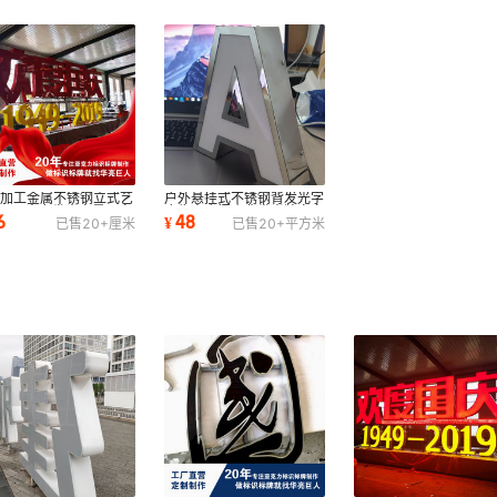
制加工金属不锈钢立式艺
户外悬挂式不锈钢背发光字
ED亚克力发光字景观字
广告商店门店背发光牌文字
6
48
¥
已售
20+
厘米
已售
20+
平方米
观亮化
招牌