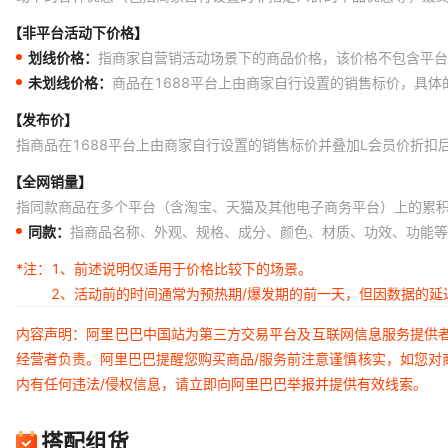
【非平台活动下价格】
划线价格：
指商家自营销活动场景下的商品价格，该价格不包含平台
未划线价格：
商品在1688平台上由商家自行设置的销售标价，具
【发布价】
指商品在1688平台上由商家自行设置的销售标价并叠加L会员价折扣
【全网销量】
指同款商品在多个平台（含淘宝、天猫及其他电子商务平台）上的累
同款：
指商品名称、外观、规格、成分、颜色、材质、功效、功能等
*注：
1、前述说明仅适用于价格比较下的场景。
2、活动前的时间通常为预热期/爆发期的前一天，但因数据的
内容声明：阿里巴巴中国站为第三方交易平台及互联网信息服务提供
经营者负责。阿里巴巴提醒您购买商品/服务前注意谨慎核实，如您对
内有任何违法/侵权信息，请立即向阿里巴巴举报并提供有效线索。
搭配组货