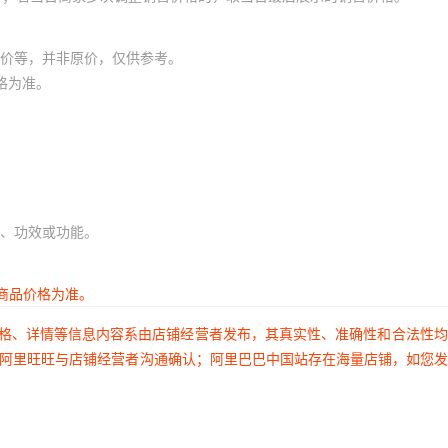
价等，并非原价，仅供参考。
格为准。
、功效或功能。
商品价格为准。
价格、详情等信息内容系由店铺经营者发布，其真实性、准确性和合法性
过阿里旺旺与店铺经营者沟通确认；阿里巴巴中国站存在海量店铺，如您