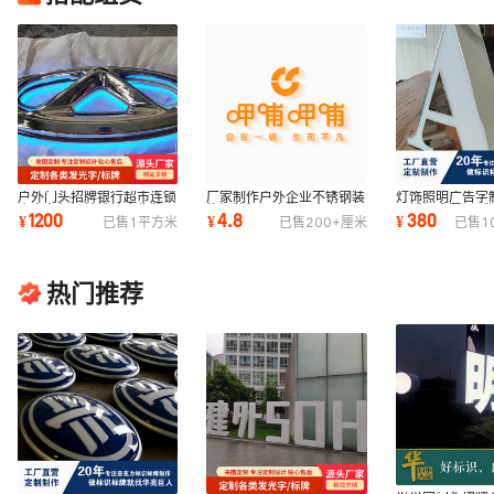
户外门头招牌银行超市连锁
厂家制作户外企业不锈钢装
灯饰照明广告字
店卡布机场地铁站广告牌异
饰招牌标识广告亚克力字
不锈钢金属led
1200
4.8
380
¥
¥
¥
已售
1
平方米
已售
200+
厘米
已售
1
形门头灯箱
led平面发光字
标牌招牌制作
热门推荐