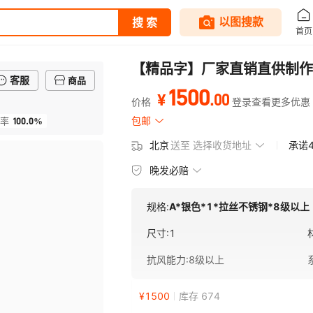
【精品字】厂家直销直供制作
客服
商品
1500
.
00
¥
价格
登录查看更多优惠
100.0%
包邮
率
北京
送至
选择收货地址
承诺
晚发必赔
规格:
A*银色*1*拉丝不锈钢*8级以上
尺寸
:
1
抗风能力
:
8级以上
¥
1500
库存 674