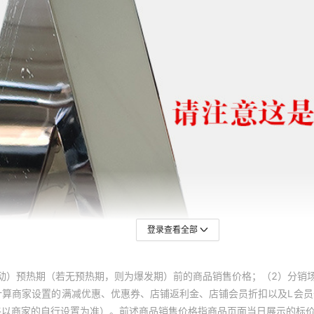
登录查看全部
动）预热期（若无预热期，则为爆发期）前的商品销售价格；（2）分销
计算商家设置的满减优惠、优惠券、店铺返利金、店铺会员折扣以及L会
终以商家的自行设置为准）。前述商品销售价格指商品页面当日展示的标