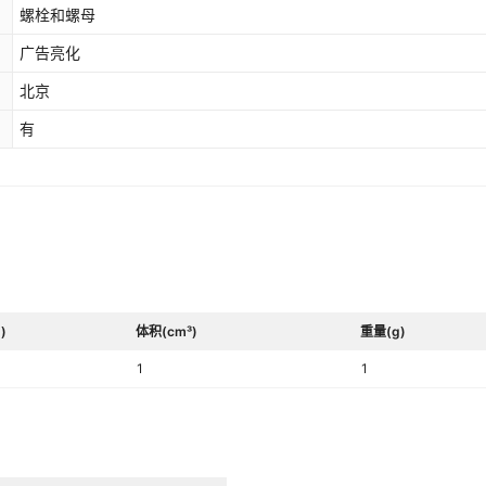
螺栓和螺母
广告亮化
北京
有
)
体积(cm³)
重量(g)
1
1