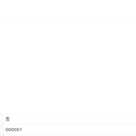
否
G00001