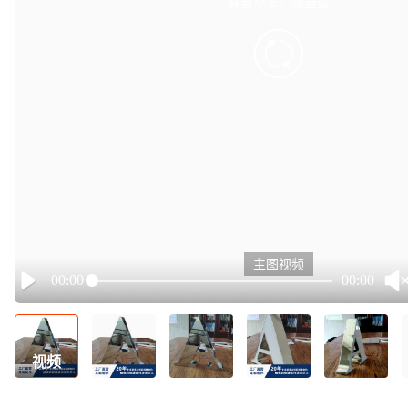
有点小卡，请重试
retry
主图视频
00:00
00:00
Play
视频