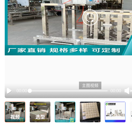
有点小卡，请重试
retry
主图视频
00:00
00:00
Play
视频
选型