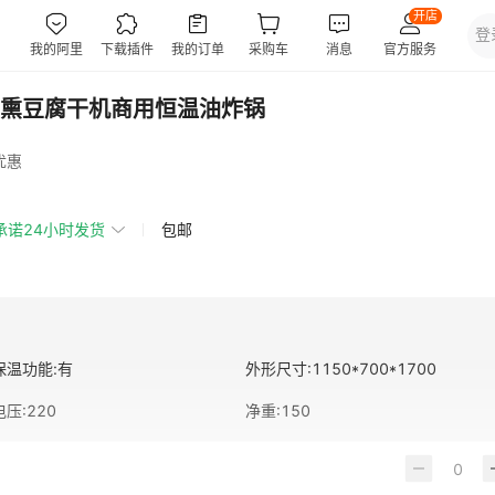
熏豆腐干机商用恒温油炸锅
优惠
承诺24小时发货
包邮
保温功能
:
有
外形尺寸
:
1150*700*1700
电压
:
220
净重
:
150