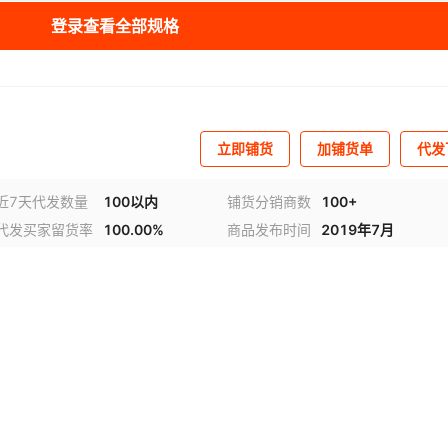
登录查看全部规格
立即铺货
加铺货单
代发
近7天代发数量
100以内
铺货分销商数
100+
代发买家留货率
100.00%
商品发布时间
2019年7月
视频