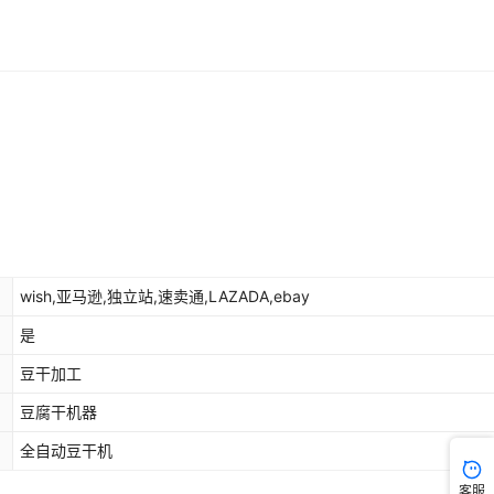
wish,亚马逊,独立站,速卖通,LAZADA,ebay
是
豆干加工
豆腐干机器
全自动豆干机
客服