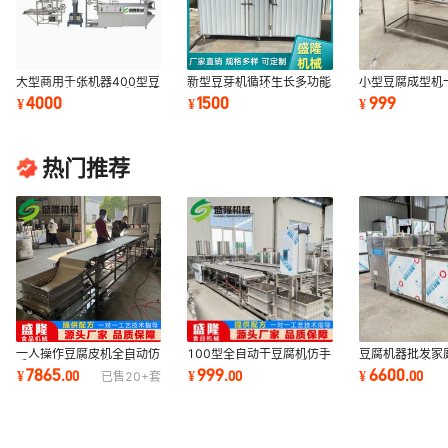
大型商用千张机器400型豆
新型豆芽机循环生长多功能
小型豆腐成型机
腐皮切丝机多功能豆制品设
黄豆芽机自动淋水豆制品设
腐机时产200斤
4000
1500
999
¥
¥
¥
备厂家
备生产线
加工设备
热门推荐
一人操作豆腐皮机全自动仿
豆腐机器批发家庭
100型全自动干豆腐机仿手
手工豆皮机多功能小型豆腐
到200斤豆腐机
工干豆腐机器厂家不锈钢素
7865
6600
999
¥
.
00
¥
.
00
¥
.
00
已售
20+
套
机器优惠
制品设备
鸡机器