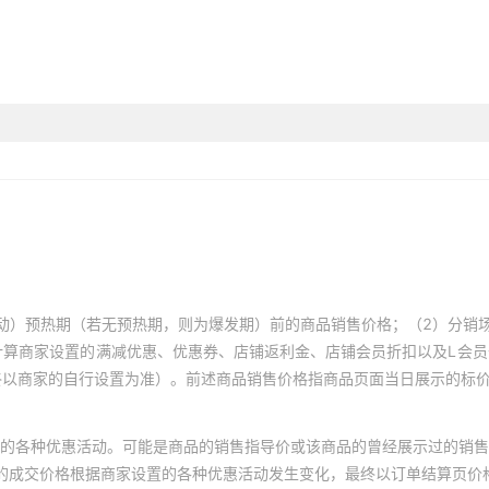
动）预热期（若无预热期，则为爆发期）前的商品销售价格；（2）分销
计算商家设置的满减优惠、优惠券、店铺返利金、店铺会员折扣以及L会
终以商家的自行设置为准）。前述商品销售价格指商品页面当日展示的标
的各种优惠活动。可能是商品的销售指导价或该商品的曾经展示过的销售
体的成交价格根据商家设置的各种优惠活动发生变化，最终以订单结算页价