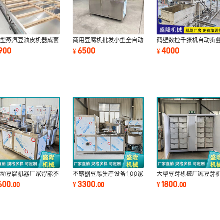
0型蒸汽豆油皮机器成套
商用豆腐机批发小型全自动
鹤壁数控千张机自动折
豆浆油皮腐竹机豆制品煮
豆腐机厂家整套豆制品设备
脑千张生产设备厂家三
1900
6500
4000
¥
¥
设备
豆浆机商用
自动豆腐机器厂家智能不
不锈钢豆腐生产设备100家
大型豆芽机械厂家豆芽
钢豆腐机批发两联磨浆机
用小型豆腐机大豆两联磨浆
用全自动商用三联磨浆
600
3300
1800
.
00
¥
.
00
¥
.
00
产线
机器
备