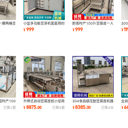
一磨两桶豆
小型多功能豆芽机家庭用的
黔南时产100斤豆腐皮一人
30
商用豆制品
小型豆芽机豆制品设备生产
操作豆腐皮机两相电自动泼
做
999
999
1
¥
¥
¥
线
浆压榨解包
浆
时产100
升降式自动豆腐皮机小型商
304食品级压制豆腐皮机器
全
全不锈钢豆
用豆皮机家用多功能可调速
全自动一次成型小豆皮机豆
锈
8875
8385
6
¥
.
00
¥
.
00
¥
已售
2
套
已售
9
套
已售
4
台
干豆腐机7折
制品设备7折
生