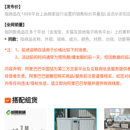
【发布价】
指商品在1688平台上由商家自行设置的销售标价并叠加L会员价折扣
【全网销量】
指同款商品在多个平台（含淘宝、天猫及其他电子商务平台）上的累
同款：
指商品名称、外观、规格、成分、颜色、材质、功效、功能等
*注：
1、前述说明仅适用于价格比较下的场景。
2、活动前的时间通常为预热期/爆发期的前一天，但因数据的
内容声明：阿里巴巴中国站为第三方交易平台及互联网信息服务提供
经营者负责。阿里巴巴提醒您购买商品/服务前注意谨慎核实，如您对
内有任何违法/侵权信息，请立即向阿里巴巴举报并提供有效线索。
搭配组货