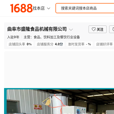
曲阜市盛隆食品机械有限公司
关注
入驻
9
年
主营：
食品、饮料加工及餐饮行业设备
0%
4.0
分
- %
店铺回头率
店铺服务分
准时发货率
店铺好评率