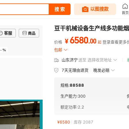
豆干机械设备生产线多功能烟
客服
商品
6580
.
00
¥
价格
登录查看更多
起
- %
包邮
山东济宁
送至
选择收货地址
7天无理由退货
晚发必赔
规格:
88588
生产能力
:
300
额定功率
:
2.2
¥
6580
库存 2087