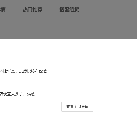
详情
热门推荐
搭配组货
价比挺高，品质比较有保障。
店便宜太多了，满意
查看全部评价