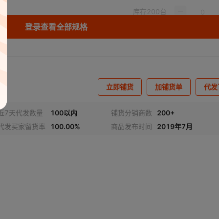
库存
200
台
登录查看全部规格
库存
200
台
库存
200
台
库存
200
台
立即铺货
加铺货单
代发
库存
200
台
库存
200
台
近7天代发数量
100以内
铺货分销商数
200+
代发买家留货率
100.00%
商品发布时间
2019年7月