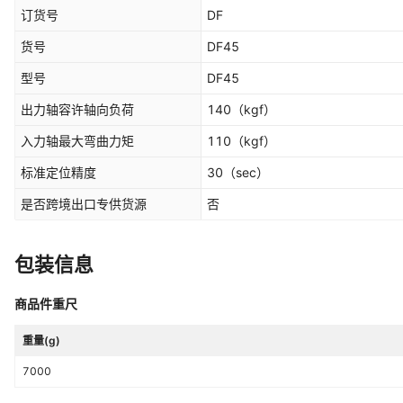
订货号
DF
货号
DF45
型号
DF45
出力轴容许轴向负荷
140
（kgf）
入力轴最大弯曲力矩
110
（kgf）
标准定位精度
30
（sec）
是否跨境出口专供货源
否
包装信息
商品件重尺
重量(g)
7000