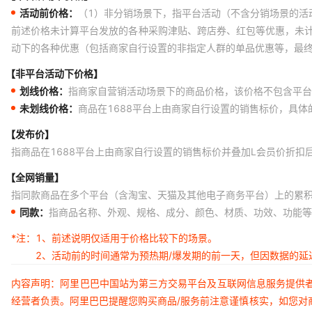
活动前价格：
（1）非分销场景下，指平台活动（不含分销场景的活
前述价格未计算平台发放的各种采购津贴、跨店券、红包等优惠，未
动下的各种优惠（包括商家自行设置的非指定人群的单品优惠等，最
【非平台活动下价格】
划线价格：
指商家自营销活动场景下的商品价格，该价格不包含平台
未划线价格：
商品在1688平台上由商家自行设置的销售标价，具
【发布价】
指商品在1688平台上由商家自行设置的销售标价并叠加L会员价折扣
【全网销量】
指同款商品在多个平台（含淘宝、天猫及其他电子商务平台）上的累
同款：
指商品名称、外观、规格、成分、颜色、材质、功效、功能等
*注：
1、前述说明仅适用于价格比较下的场景。
2、活动前的时间通常为预热期/爆发期的前一天，但因数据的
内容声明：阿里巴巴中国站为第三方交易平台及互联网信息服务提供
经营者负责。阿里巴巴提醒您购买商品/服务前注意谨慎核实，如您对