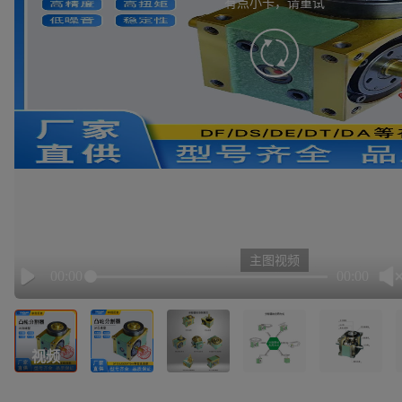
有点小卡，请重试
retry
主图视频
00:00
00:00
Play
视频