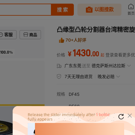
凸缘型凸轮分割器台湾精密旋
客服
商品
70+人好评
1430
100.0%
.
00
¥
价格
登录查看更多优
起
广东东莞
送至
德克萨斯州达拉斯
7天无理由退货
晚发必赔
规格
DF45
DF60
DF70
DF80