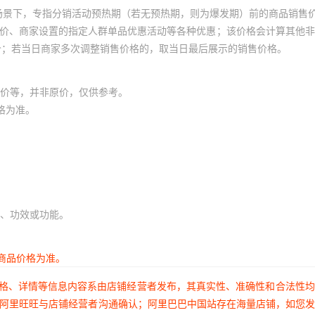
场景下，专指分销活动预热期（若无预热期，则为爆发期）前的商品销售
员价、商家设置的指定人群单品优惠活动等各种优惠；该价格会计算其他
价；若当日商家多次调整销售价格的，取当日最后展示的销售价格。
价等，并非原价，仅供参考。
格为准。
、功效或功能。
商品价格为准。
价格、详情等信息内容系由店铺经营者发布，其真实性、准确性和合法性
过阿里旺旺与店铺经营者沟通确认；阿里巴巴中国站存在海量店铺，如您