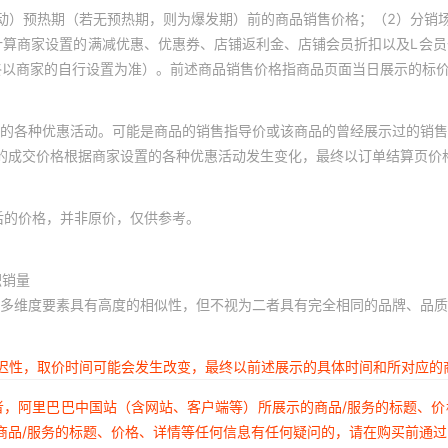
动）预热期（若无预热期，则为爆发期）前的商品销售价格；（2）分销
计算商家设置的满减优惠、优惠券、店铺返利金、店铺会员折扣以及L会
终以商家的自行设置为准）。前述商品销售价格指商品页面当日展示的标
的各种优惠活动。可能是商品的销售指导价或该商品的曾经展示过的销售
体的成交价格根据商家设置的各种优惠活动发生变化，最终以订单结算页价
后的价格，并非原价，仅供参考。
积销量
多维度要素具有高度的相似性，但不视为二者具有完全相同的品牌、品质
延迟性，取价时间可能会发生改变，最终以前述展示的具体时间和所对应的
者，阿里巴巴中国站（含网站、客户端等）所展示的商品/服务的标题、
商品/服务的标题、价格、详情等任何信息有任何疑问的，请在购买前通