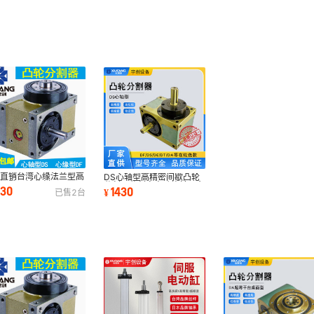
厂直销台湾心缘法兰型高
DS心轴型高精密间歇凸轮
间歇凸轮分割器DS80
分割器分割盘电动旋转平台
430
1430
¥
已售
2
台
动旋转分度盘
工厂直销台湾