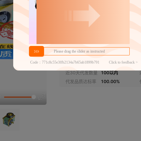
DF100
DF110
DF125
分销代发
DF140
1430
DF180
￥
1件价格
官方仓退货
DF250
近30天代发数量
100以内
代发品质达标率
100.00%