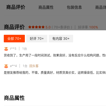
商品评价
商品属性
包装信息
商品
商品评价
5.0
70+
条评价
好评率
100
%
全部
70+
好评
70+
有内容
30+
t**5
1
台
货收到了，生产用了一段时间测试，效果良好，没有反应什么结构问题，性
a**4
1
台
回头客
是朋友推荐给我的，不错，质量真好，材质货真价实，运转燥音低，比实体
商品属性