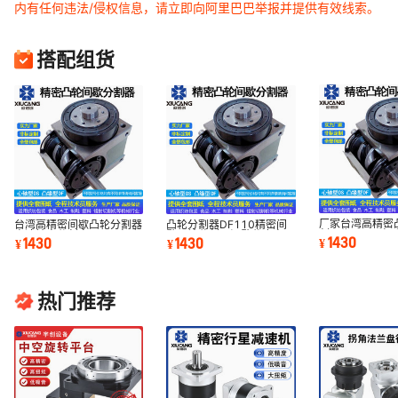
内有任何违法/侵权信息，请立即向阿里巴巴举报并提供有效线索。
搭配组货
厂家台湾高精密
台湾高精密间歇凸轮分割器
凸轮分割器DF110精密间
割器缘DF70电
高速精密分割盘DF60电动
歇凸轮分割器间歇分度盘工
1430
1430
1430
¥
¥
¥
动分度头
分度头
厂质保一年
热门推荐