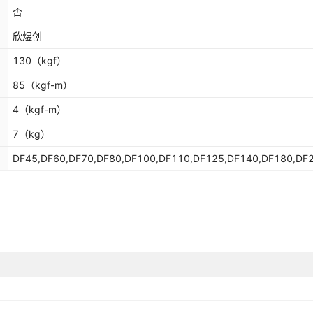
否
欣煜创
130
（kgf）
85
（kgf-m）
4
（kgf-m）
7
（kg）
DF45,DF60,DF70,DF80,DF100,DF110,DF125,DF140,DF180,DF