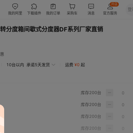
转分度箱间歇式分度器DF系列厂家直销
惠
10台以内
承诺5天发货
运费
¥
0
起
库存
200
台
库存
200
台
库存
200
台
库存
200
台