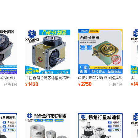
凸轮间歇分
凸轮分割器分度箱间歇式加
工
工厂直销台湾芯缘型高精密
动分割盘自
工机械高速品质DA超薄平
精密
间歇凸轮分割器自电动
2750
1
1430
¥
¥
¥
已售
1
台
已售
2
台
台桌面型批发价
电
DS/F110分度头