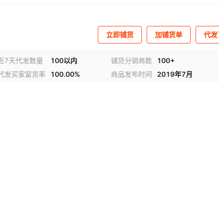
立即铺货
加铺货单
代发
近7天代发数量
100以内
铺货分销商数
100+
代发买家留货率
100.00%
商品发布时间
2019年7月