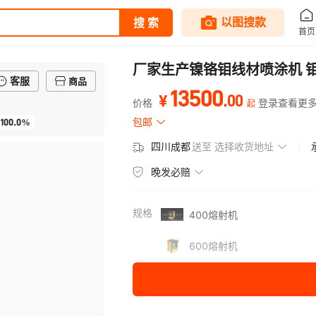
厂家生产镍铬钼线材喷涂机 
客服
商品
13500
.
00
¥
价格
登录查看更
起
100.0%
包邮
四川成都
送至
选择收货地址
晚发必赔
规格
400熔射机
600熔射机