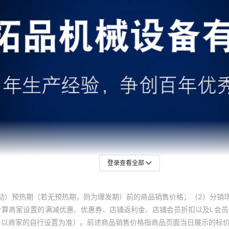
登录查看全部
动）预热期（若无预热期，则为爆发期）前的商品销售价格；（2）分销
计算商家设置的满减优惠、优惠券、店铺返利金、店铺会员折扣以及L会
终以商家的自行设置为准）。前述商品销售价格指商品页面当日展示的标