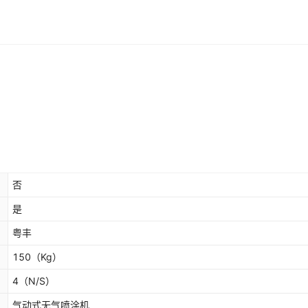
否
是
粤丰
150
（Kg）
4
（N/S）
气动式无气喷涂机