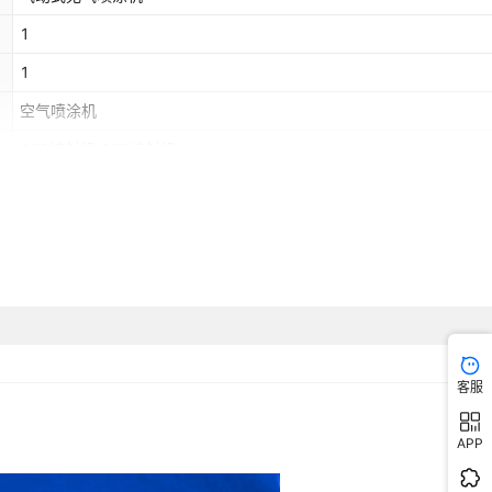
1
1
空气喷涂机
400熔射机,600熔射机
客服
APP