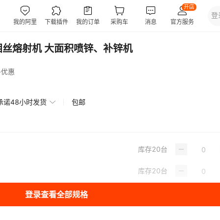
钼丝熔射机 大面积喷锌、补锌机
多优惠
承诺48小时发货
包邮
库存
20
台
库存
20
台
登录查看全部规格