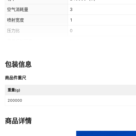
空气消耗量
3
喷射宽度
1
压力比
0
最佳喷射距离
0
是否跨境出口专供货源
否
包装信息
商品件重尺
重量(g)
200000
商品详情