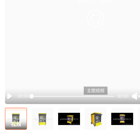
有点小卡，请重试
retry
主图视频
00:00
00:00
Play
视频