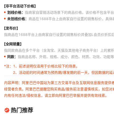
【非平台活动下价格】
划线价格：
指商家自营销活动场景下的商品价格，该价格不包含平台
未划线价格：
商品在1688平台上由商家自行设置的销售标价，具
【发布价】
指商品在1688平台上由商家自行设置的销售标价并叠加L会员价折扣
【全网销量】
指同款商品在多个平台（含淘宝、天猫及其他电子商务平台）上的累
同款：
指商品名称、外观、规格、成分、颜色、材质、功效、功能等
*注：
1、前述说明仅适用于价格比较下的场景。
2、活动前的时间通常为预热期/爆发期的前一天，但因数据的
内容声明：阿里巴巴中国站为第三方交易平台及互联网信息服务提供
经营者负责。阿里巴巴提醒您购买商品/服务前注意谨慎核实，如您对
内有任何违法/侵权信息，请立即向阿里巴巴举报并提供有效线索。
热门推荐