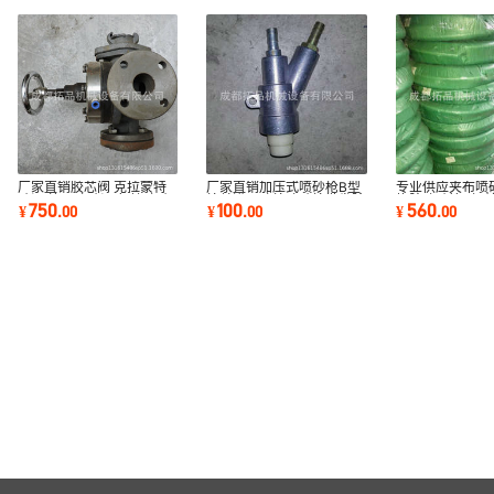
厂家直销胶芯阀 克拉蒙特
厂家直销加压式喷砂枪B型
专业供应夹布喷
砂阀 简易喷砂阀 气控喷砂
枪单进风喷枪喷砂枪批发除
橡胶喷砂管 喷
750
100
560
¥
.
00
¥
.
00
¥
.
00
阀喷沙喷砂机
锈喷砂机配套
喷砂管高压