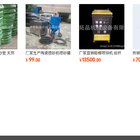
砂管 天然
厂家生产陶瓷喷砂机喷砂罐
厂家直销鞋模喷锌机 丝杆
热
砂除锈专用
通过式喷砂机除油漆喷砂机
专用喷锌机 大面积喷锌机
器
99
13500
7
¥
.
00
¥
.
00
¥
模具全自动
防腐蚀
滤