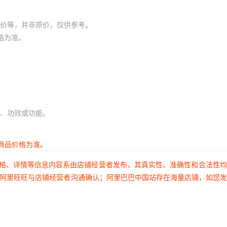
价等，并非原价，仅供参考。
格为准。
、功效或功能。
商品价格为准。
价格、详情等信息内容系由店铺经营者发布，其真实性、准确性和合法性
过阿里旺旺与店铺经营者沟通确认；阿里巴巴中国站存在海量店铺，如您