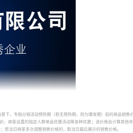
场景下，专指分销活动预热期（若无预热期，则为爆发期）前的商品销售
员价、商家设置的指定人群单品优惠活动等各种优惠；该价格会计算其他
价；若当日商家多次调整销售价格的，取当日最后展示的销售价格。