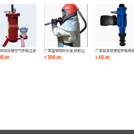
销供应压缩空气呼吸过滤
厂家直销喷砂头罩 防粉尘
厂家批发轻便型呼吸用
全闭氧气式呼吸防护系统
喷砂帽 工业喷砂帽 喷砂帽
管空气温度调节器冷气
00
350
60
.
00
¥
.
00
¥
.
00
芯精密过滤
批发透气
气管工业降温