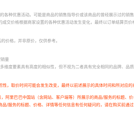
的各种优惠活动。可能是商品的销售指导价或该商品的曾经展示过的销售
体的成交价格根据商家设置的各种优惠活动发生变化，最终以订单结算页价
后的价格，并非原价，仅供参考。
积销量
多维度要素具有高度的相似性，但不视为二者具有完全相同的品牌、品质
延迟性，取价时间可能会发生改变，最终以前述展示的具体时间和所对应的
者，阿里巴巴中国站（含网站、客户端等）所展示的商品/服务的标题、
商品/服务的标题、价格、详情等任何信息有任何疑问的，请在购买前通