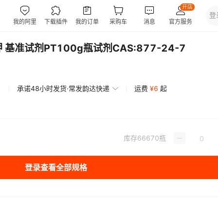
准试剂PT100g瓶试剂CAS:877-24-7
承诺48小时发货·常发韵达快递
运费
¥
6
起
库存
66670
瓶
登录查看全部规格