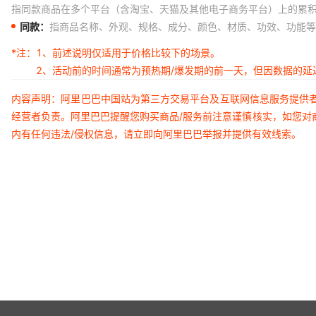
指同款商品在多个平台（含淘宝、天猫及其他电子商务平台）上的累
同款：
指商品名称、外观、规格、成分、颜色、材质、功效、功能等
*注：
1、前述说明仅适用于价格比较下的场景。
2、活动前的时间通常为预热期/爆发期的前一天，但因数据的
内容声明：阿里巴巴中国站为第三方交易平台及互联网信息服务提供
经营者负责。阿里巴巴提醒您购买商品/服务前注意谨慎核实，如您对
内有任何违法/侵权信息，请立即向阿里巴巴举报并提供有效线索。