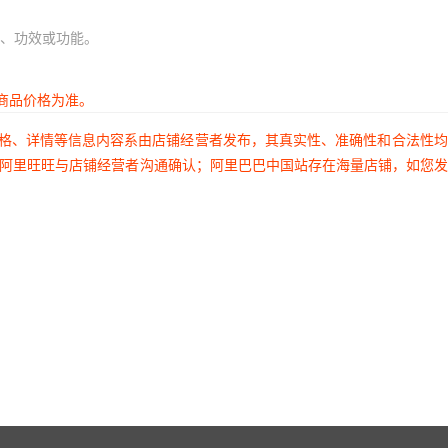
、功效或功能。
商品价格为准。
价格、详情等信息内容系由店铺经营者发布，其真实性、准确性和合法性
过阿里旺旺与店铺经营者沟通确认；阿里巴巴中国站存在海量店铺，如您