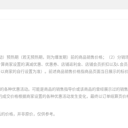
动）预热期（若无预热期，则为爆发期）前的商品销售价格；（2）分销
计算商家设置的满减优惠、优惠券、店铺返利金、店铺会员折扣以及L会
终以商家的自行设置为准）。前述商品销售价格指商品页面当日展示的标
的各种优惠活动。可能是商品的销售指导价或该商品的曾经展示过的销售
体的成交价格根据商家设置的各种优惠活动发生变化，最终以订单结算页价
后的价格，并非原价，仅供参考。