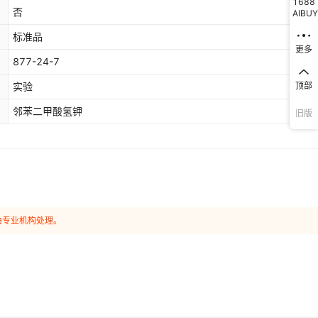
1688
否
AIBUY
标准品
更多
877-24-7
实验
顶部
邻苯二甲酸氢钾
旧版
由专业机构处理。