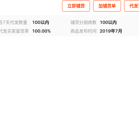
立即铺货
加铺货单
代发
近7天代发数量
100以内
铺货分销商数
100以内
代发买家留货率
100.00%
商品发布时间
2019年7月