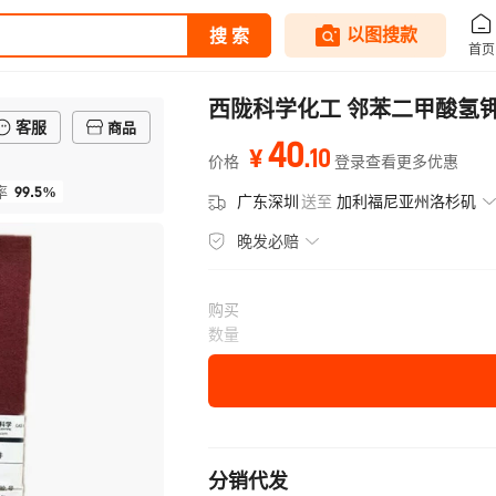
西陇科学化工 邻苯二甲酸氢钾 基
客服
商品
40
.
10
¥
价格
登录查看更多优惠
99.5%
率
广东深圳
送至
加利福尼亚州洛杉矶
晚发必赔
购买
数量
分销代发