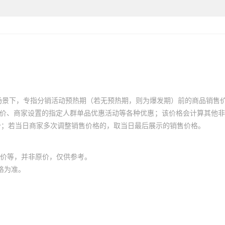
场景下，专指分销活动预热期（若无预热期，则为爆发期）前的商品销售
员价、商家设置的指定人群单品优惠活动等各种优惠；该价格会计算其他
价；若当日商家多次调整销售价格的，取当日最后展示的销售价格。
价等，并非原价，仅供参考。
格为准。