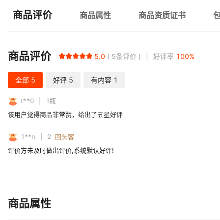
商品评价
商品属性
商品资质证书
商品评价
5.0
5
条评价
好评率
100
%
全部
5
好评
5
有内容
1
t**0
1
瓶
该用户觉得商品非常赞，给出了五星好评
1**n
2
回头客
评价方未及时做出评价,系统默认好评!
商品属性