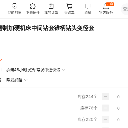
1全磨制加硬机床中间钻套锥柄钻头变径套
承诺48小时发货·常发中通快递
货
晚发必赔
库存
244
个
库存
76
个
库存
220
个