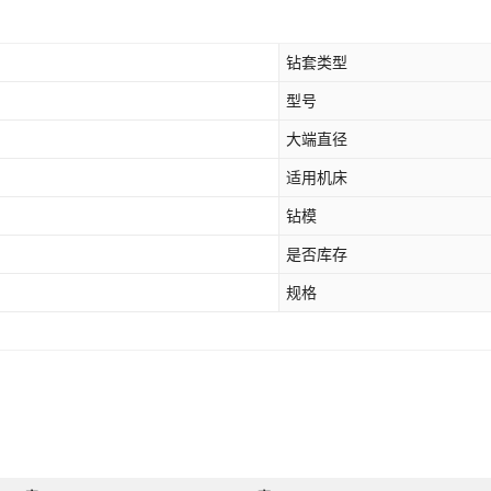
钻套类型
型号
大端直径
适用机床
钻模
是否库存
规格