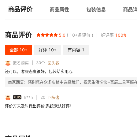
商品评价
商品属性
包装信息
商品
商品评价
5.0
10+
条评价
好评率
100
%
全部
10+
好评
10+
有内容
1
匿名购买
30
个
回头客
还可以，客服态度很好，包装结实用心
商家回复：
感谢您在众多店铺中选择我们，祝您生活愉快~富辰工具客服在
PLUS
h**n
20
回头客
评价方未及时做出评价,系统默认好评!