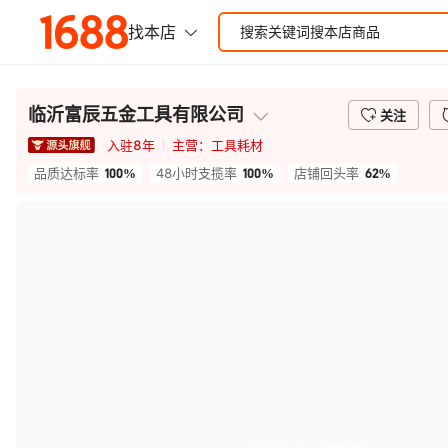
临沂富辰五金工具有限公司
关注
入驻
8
年
主营：
工具耗材
100%
100%
62%
品质达标率
48小时支揽率
店铺回头率