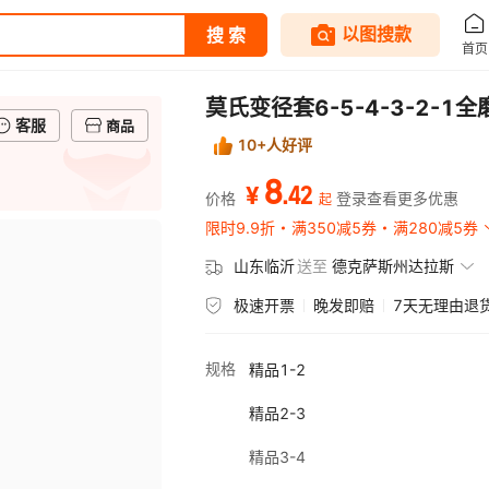
莫氏变径套6-5-4-3-2-
客服
商品
10+人好评
8
.
42
¥
价格
登录查看更多优惠
起
限时9.9折
满350减5券
满280减5券
山东临沂
送至
德克萨斯州达拉斯
极速开票
晚发即赔
7天无理由退
规格
精品1-2
精品2-3
精品3-4