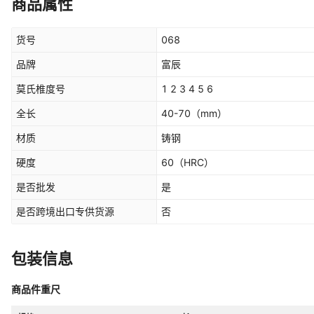
商品属性
货号
068
品牌
富辰
莫氏椎度号
1 2 3 4 5 6
全长
40-70
（mm）
材质
铸钢
硬度
60
（HRC）
是否批发
是
是否跨境出口专供货源
否
包装信息
商品件重尺