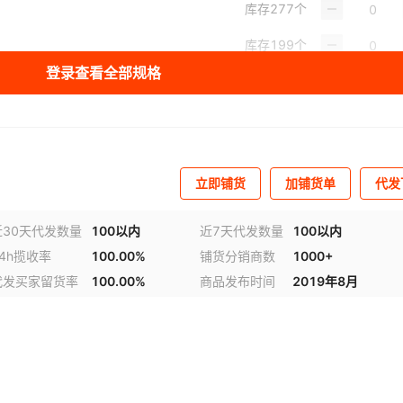
库存
277
个
库存
199
个
登录查看全部规格
立即铺货
加铺货单
代发
近30天代发数量
100以内
近7天代发数量
100以内
24h揽收率
100.00%
铺货分销商数
1000+
视频
代发买家留货率
100.00%
商品发布时间
2019年8月