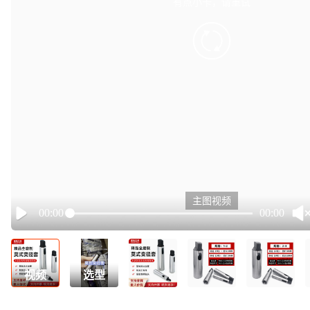
有点小卡，请重试
retry
主图视频
00:00
00:00
Play
视频
选型