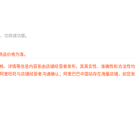
、功效或功能。
商品价格为准。
价格、详情等信息内容系由店铺经营者发布，其真实性、准确性和合法性
过阿里旺旺与店铺经营者沟通确认；阿里巴巴中国站存在海量店铺，如您