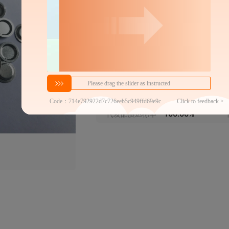
TAQ10固体6.65*1.7（含盖）
TAQ10液体6.8*2.7（含盖）
分销代发
美国PE固体6.65*1.7（含盖）
1.5
美国PE液体4.7*1.3（含盖）
￥
1件价格
官方仓退货
耐驰convacus5*2.6 (含盖)3500
近30天代发数量
100以内
代发品质达标率
100.00%
盈诺国产5*4
盈诺国产5*6
岛津液体6.7*4
岛津液体6*1.7