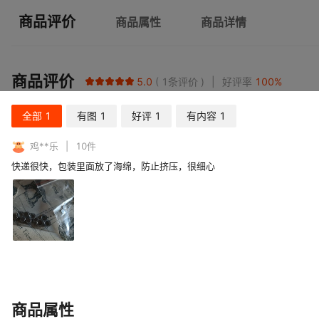
商品评价
商品属性
商品详情
商品评价
5.0
1
条评价
好评率
100
%
全部
1
有图
1
好评
1
有内容
1
鸡**乐
10
件
快递很快，包装里面放了海绵，防止挤压，很细心
商品属性