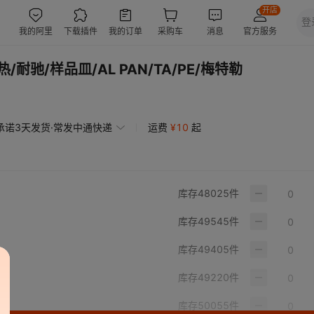
/耐驰/样品皿/AL PAN/TA/PE/梅特勒
承诺3天发货·常发中通快递
运费
¥
10
起
库存
48025
件
库存
49545
件
库存
49405
件
库存
49220
件
库存
50055
件