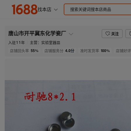
唐山市开平冀东化学瓷厂
关注
入驻
11
年
主营：
实验室器皿
55%
4.0
分
100%
店铺回头率
店铺服务分
准时发货率
店铺好评