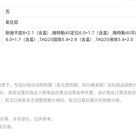
否
氧化铝
耐驰平底8*2.1（含盖）,梅特勒40定位6.0*1.7（含盖）,梅特勒40平
6.0*1.7（含盖）,TAQ20固体5.4*2.6（含盖）,TAQ20液体5.4*2.0
盖）,TAQ10固体6.65*1.7（含盖）,TAQ10液体6.8*2.7（含盖）,美
固体6.65*1.7（含盖）,美国PE液体4.7*1.3（含盖）,耐驰convacus5
(含盖)3500,盈诺国产5*4,盈诺国产5*6,岛津液体6.7*4,岛津液体6*1.
场景下，专指分销活动预热期（若无预热期，则为爆发期）前的商品销售
员价、商家设置的指定人群单品优惠活动等各种优惠；该价格会计算其他
价；若当日商家多次调整销售价格的，取当日最后展示的销售价格。
价等，并非原价，仅供参考。
格为准。