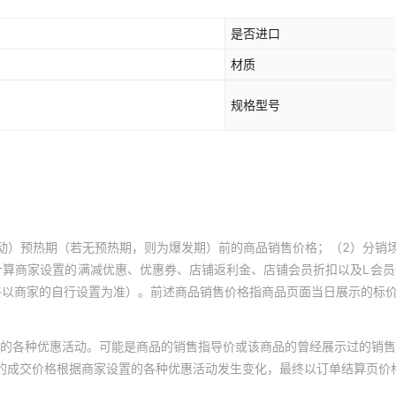
是否进口
材质
规格型号
动）预热期（若无预热期，则为爆发期）前的商品销售价格；（2）分销
计算商家设置的满减优惠、优惠券、店铺返利金、店铺会员折扣以及L会
终以商家的自行设置为准）。前述商品销售价格指商品页面当日展示的标
的各种优惠活动。可能是商品的销售指导价或该商品的曾经展示过的销售
体的成交价格根据商家设置的各种优惠活动发生变化，最终以订单结算页价