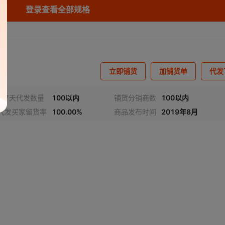
登录查看全部规格
库存
50055
件
库存
50055
件
库存
50055
件
立即铺货
加铺货单
代发
库存
50055
件
库存
42515
件
近7天代发数量
100以内
铺货分销商数
100以内
代发买家留货率
100.00%
商品发布时间
2019年8月
库存
46135
件
库存
49555
件
库存
49955
件
库存
50055
件