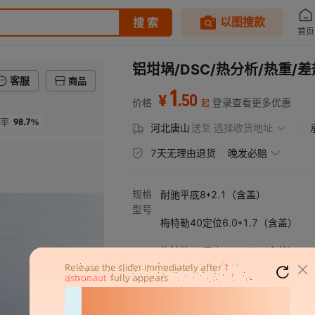
铝坩埚/DSC/热分析/热重/差热
客服
商品
1
.
50
¥
价格
登录查看更多优惠
起
98.7%
率
河北唐山
送至
选择收货地址
7天无理由退货
晚发必赔
规格
耐驰平底8*2.1（含盖）
型号
梅特勒40定位6.0*1.7（含盖）
梅特勒40平底6.0*1.7（含盖）
TAQ20固体5.4*2.6（含盖）
TAQ20液体5.4*2.0（含盖）