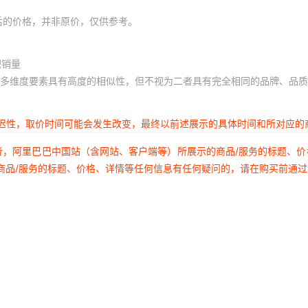
后的价格，并非原价，仅供参考。
积销量
多维度要素具有高度的相似性，但不视为二者具有完全相同的品牌、品质
延迟性，取价时间可能会发生改变，最终以前述展示的具体时间和所对应的
者，阿里巴巴中国站（含网站、客户端等）所展示的商品/服务的标题、
商品/服务的标题、价格、详情等任何信息有任何疑问的，请在购买前通