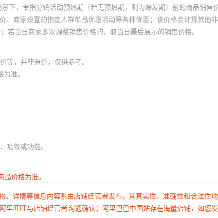
场景下，专指分销活动预热期（若无预热期，则为爆发期）前的商品销售
员价、商家设置的指定人群单品优惠活动等各种优惠；该价格会计算其他
价；若当日商家多次调整销售价格的，取当日最后展示的销售价格。
价等，并非原价，仅供参考。
格为准。
、功效或功能。
商品价格为准。
价格、详情等信息内容系由店铺经营者发布，其真实性、准确性和合法性
过阿里旺旺与店铺经营者沟通确认；阿里巴巴中国站存在海量店铺，如您