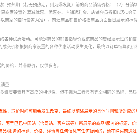
动）预热期（若无预热期，则为爆发期）前的商品销售价格；（2）分销
计算商家设置的满减优惠、优惠券、店铺返利金、店铺会员折扣以及L会
终以商家的自行设置为准）。前述商品销售价格指商品页面当日展示的标
的各种优惠活动。可能是商品的销售指导价或该商品的曾经展示过的销售
体的成交价格根据商家设置的各种优惠活动发生变化，最终以订单结算页价
后的价格，并非原价，仅供参考。
积销量
多维度要素具有高度的相似性，但不视为二者具有完全相同的品牌、品质
延迟性，取价时间可能会发生改变，最终以前述展示的具体时间和所对应的
者，阿里巴巴中国站（含网站、客户端等）所展示的商品/服务的标题、
商品/服务的标题、价格、详情等任何信息有任何疑问的，请在购买前通