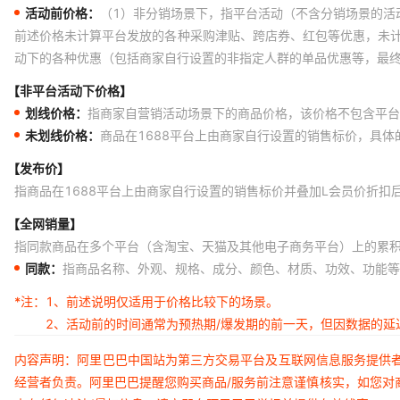
活动前价格：
（1）非分销场景下，指平台活动（不含分销场景的活
前述价格未计算平台发放的各种采购津贴、跨店券、红包等优惠，未
动下的各种优惠（包括商家自行设置的非指定人群的单品优惠等，最
【非平台活动下价格】
划线价格：
指商家自营销活动场景下的商品价格，该价格不包含平台
未划线价格：
商品在1688平台上由商家自行设置的销售标价，具
【发布价】
指商品在1688平台上由商家自行设置的销售标价并叠加L会员价折扣
【全网销量】
指同款商品在多个平台（含淘宝、天猫及其他电子商务平台）上的累
同款：
指商品名称、外观、规格、成分、颜色、材质、功效、功能等
*注：
1、前述说明仅适用于价格比较下的场景。
2、活动前的时间通常为预热期/爆发期的前一天，但因数据的
内容声明：阿里巴巴中国站为第三方交易平台及互联网信息服务提供
经营者负责。阿里巴巴提醒您购买商品/服务前注意谨慎核实，如您对