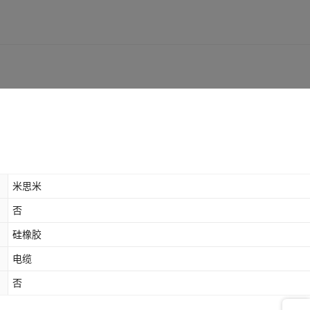
米思米
否
硅橡胶
电缆
否