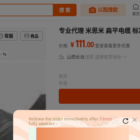
专业代理 米思米 扁平电缆 标准色
客服
商品
111
.
00
¥
价格
登录查看更多优惠
- %
山西长治
送至
选择收货地址
购买
数量
分销代发
111
￥
1件价格
官方仓退货