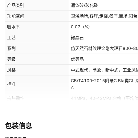
产品类别
通体砖/玻化砖
功能空间
卫浴场所,客厅,走廊,餐厅,商场,阳台,2
吸水率
0.07
（%）
工艺
微晶石
系列
仿天然石材纹理金刚大理石800*80
等级
优等品
风格
中式现代，简欧，新中式，工业风
GB/T4100-2015附录G BIa类G
标准
A
抗热震性
41MPa，40-42MPa,合格（平
耐腐蚀性
GA级，合格
耐磨转数
合格
包装信息
保养方法
清水