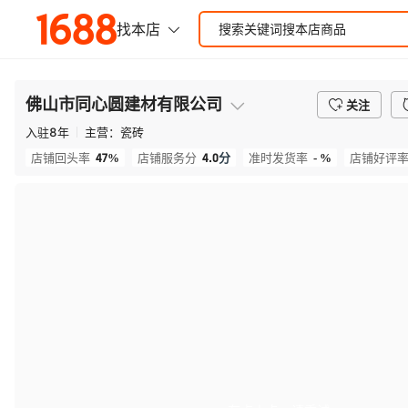
佛山市同心圆建材有限公司
关注
入驻
8
年
主营：
瓷砖
47%
4.0
分
- %
店铺回头率
店铺服务分
准时发货率
店铺好评