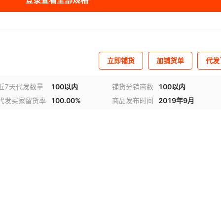
登录查看全部规格
立即铺货
加铺货单
代发
近7天代发数量
100以内
铺货分销商数
100以内
代发买家留货率
100.00%
商品发布时间
2019年9月