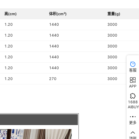
800mmX150mmX11mm,150X150mm
高(cm)
否
体积(cm³)
重量(g)
1.20
1440
3000
不配送上门
1.20
1440
3000
否
1.20
1440
3000
波导线 波导线150*800 波导线800*200 波导线800*120 波导线哑
古砖波导线
1.20
1440
3000
1.20
1440
3000
客服
1.20
270
3000
APP
1688
AIBUY
更多
顶部