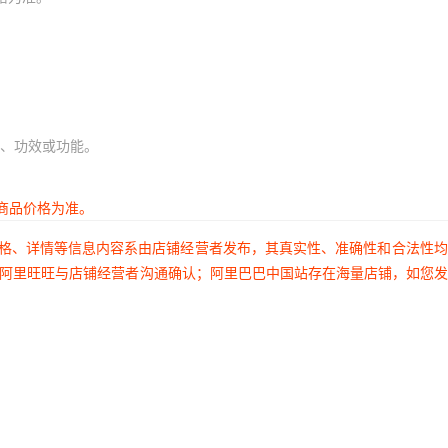
、功效或功能。
商品价格为准。
价格、详情等信息内容系由店铺经营者发布，其真实性、准确性和合法性
过阿里旺旺与店铺经营者沟通确认；阿里巴巴中国站存在海量店铺，如您