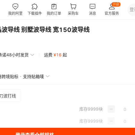
波导线 别墅波导线 宽150波导线
承诺48小时发货
运费
¥
16
起
持跨境贴标
支持贴箱唛
刀波打线
库存
9999
块
库存
9999
块