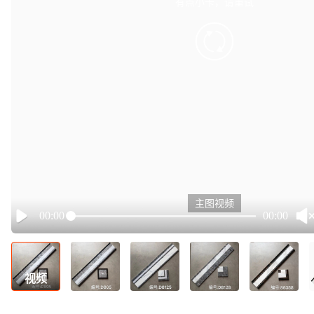
有点小卡，请重试
retry
主图视频
00:00
00:00
Play
视频