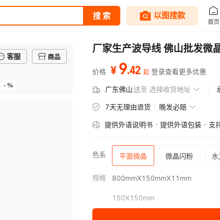
厂家生产波导线 佛山批发微晶
客服
商品
9
.
42
¥
价格
登录查看更多优惠
起
- %
率
广东佛山
送至
选择收货地址
7天无理由退货
晚发必赔
提供外语说明书
提供外语包装
支
色系
平面微晶
微晶闪粉
水
规格
800mmX150mmX11mm
150X150mm