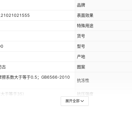
品牌
1021021555
表面效果
特殊用途
货号
0
型号
产地
仿古
图案
L 摩擦系数大于等于0.5；GB6566-2010
抗冻性
均值大于等于35）
抗压强度
展开全部
耐磨系数
耐污染性
是否外贸