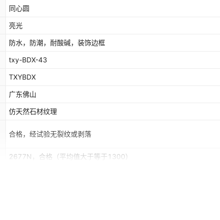
同心圆
亮光
防水，防潮，耐酸碱，装饰边框
txy-BDX-43
TXYBDX
广东佛山
仿天然石材纹理
合格，经试验无裂纹或剥落
2677N，合格（平均值大于等于1300）
干法0.58-0.59
合格
否