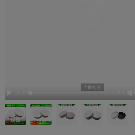
有点小卡，请重试
retry
主图视频
00:00
00:00
Play
视频