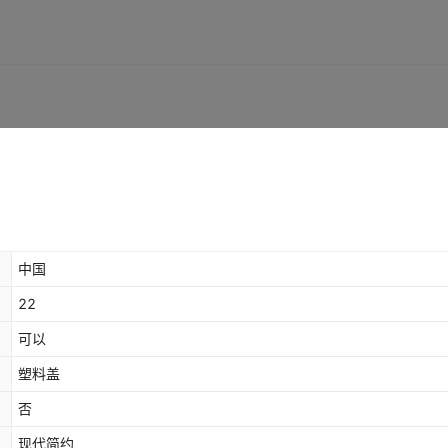
中国
22
可以
塑料盖
否
现代简约