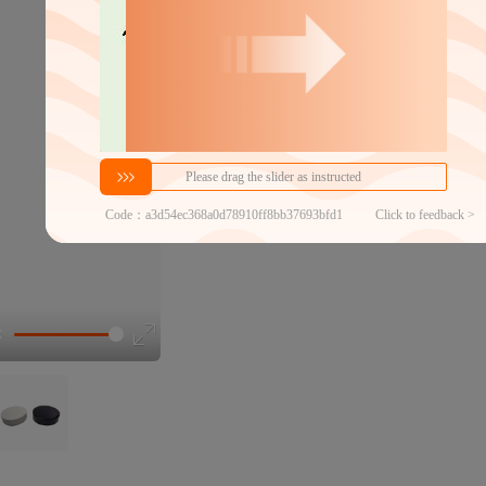
分销代发
0.34
￥
≥10000件
官方仓退货
近30天代发数量
100以内
代发买家留货率
100.00%