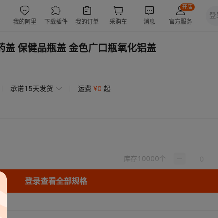
医药盖 保健品瓶盖 金色广口瓶氧化铝盖
承诺15天发货
运费
¥
0
起
库存
10000
个
登录查看全部规格