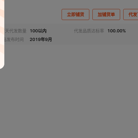
立即铺货
加铺货单
代发
近7天代发数量
100以内
代发品质达标率
100.00%
商品发布时间
2019年9月