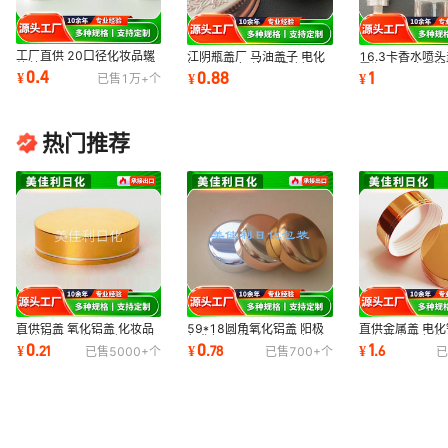
工厂直供 20口径化妆品螺
江阴瓶盖厂 马油盖子 电化
16.3卡香水喷头
纹盖 24*18 顶部带扣铝塑
铝盖 氧化铝盖子 螺纹铝盖
雾瓶 电解喷雾塑
0.4
0.88
1
¥
¥
¥
已售
1万+
个
盖 颜色可选
香水香薰盖
膏霜瓶批发
热门推荐
直供铝盖 氧化铝盖 化妆品
59*18圆角氧化铝盖 阳极
直供金属盖 电化
包装塑料UV盖 保健品瓶盖
氧化铝 內塑 亮金电化铝盖
品瓶盖 氧化铝瓶
0
0
1
¥
.
21
¥
.
78
¥
.
6
已售
5000+
个
已售
700+
个
已
定 制
工厂直供现货
支持定 制