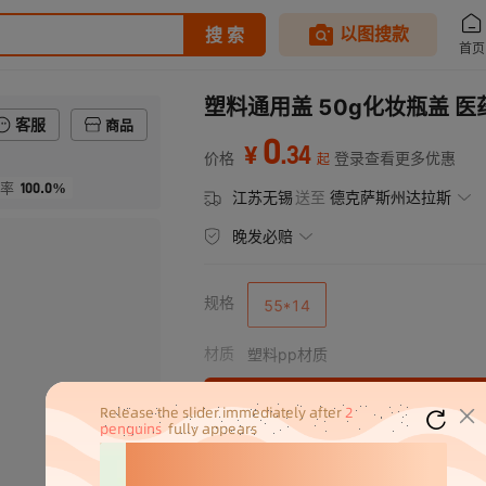
塑料通用盖 50g化妆瓶盖 
客服
商品
0
.
34
¥
价格
登录查看更多优惠
起
100.0%
率
江苏无锡
送至
德克萨斯州达拉斯
晚发必赔
规格
55*14
材质
塑料pp材质