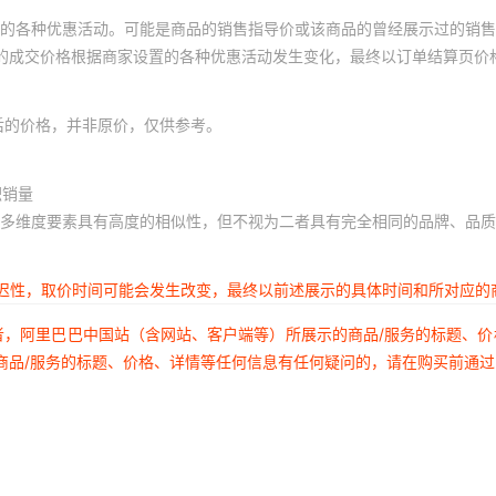
的各种优惠活动。可能是商品的销售指导价或该商品的曾经展示过的销售
体的成交价格根据商家设置的各种优惠活动发生变化，最终以订单结算页价
后的价格，并非原价，仅供参考。
积销量
多维度要素具有高度的相似性，但不视为二者具有完全相同的品牌、品质
延迟性，取价时间可能会发生改变，最终以前述展示的具体时间和所对应的
者，阿里巴巴中国站（含网站、客户端等）所展示的商品/服务的标题、
商品/服务的标题、价格、详情等任何信息有任何疑问的，请在购买前通