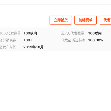
立即铺货
加铺货单
代发
30天代发数量
100以内
近7天代发数量
100以内
货分销商数
100+
代发品质达标率
100.00%
品发布时间
2019年10月