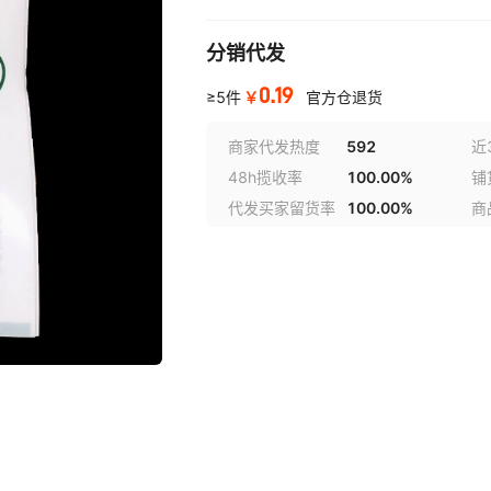
分销代发
0.19
￥
≥5件
官方仓退货
商家代发热度
592
近
48h揽收率
100.00%
铺
代发买家留货率
100.00%
商