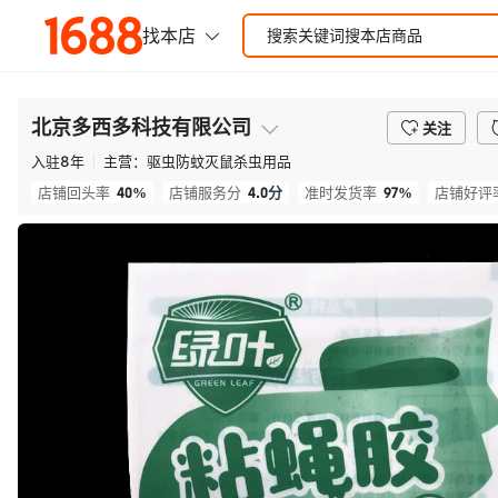
北京多西多科技有限公司
关注
入驻
8
年
主营：
驱虫防蚊灭鼠杀虫用品
40%
4.0
分
97%
店铺回头率
店铺服务分
准时发货率
店铺好评