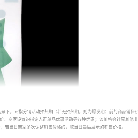
场景下，专指分销活动预热期（若无预热期，则为爆发期）前的商品销售
员价、商家设置的指定人群单品优惠活动等各种优惠；该价格会计算其他
价；若当日商家多次调整销售价格的，取当日最后展示的销售价格。