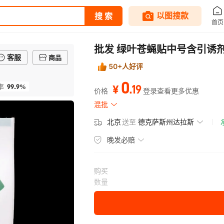
批发 绿叶苍蝇贴中号含引诱剂
客服
商品
50+人好评
0
99.9%
.
19
率
¥
价格
登录查看更多优惠
混批
北京
送至
德克萨斯州达拉斯
晚发必赔
购买
数量