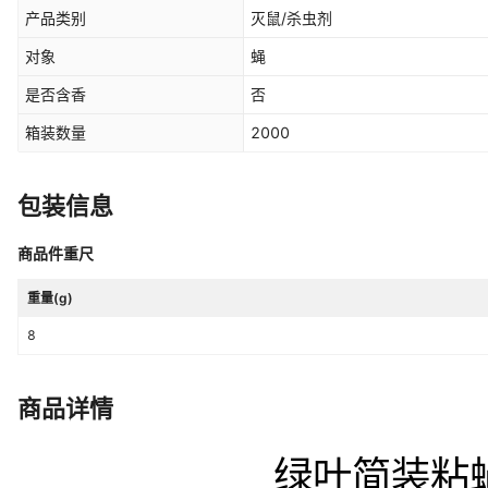
产品类别
灭鼠/杀虫剂
对象
蝇
是否含香
否
箱装数量
2000
包装信息
商品件重尺
重量(g)
8
商品详情