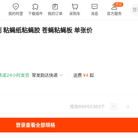
 粘蝇纸粘蝇胶 苍蝇粘蝇板 单张价
承诺24小时发货
常发韵达快递
运费
¥
4
起
库存
66655363
个
登录查看全部规格