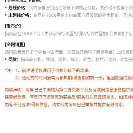
【非平台活动下价格】
划线价格：
指商家自营销活动场景下的商品价格，该价格不包含平台
未划线价格：
商品在1688平台上由商家自行设置的销售标价，具
【发布价】
指商品在1688平台上由商家自行设置的销售标价并叠加L会员价折扣
【全网销量】
指同款商品在多个平台（含淘宝、天猫及其他电子商务平台）上的累
同款：
指商品名称、外观、规格、成分、颜色、材质、功效、功能等
*注：
1、前述说明仅适用于价格比较下的场景。
2、活动前的时间通常为预热期/爆发期的前一天，但因数据的
内容声明：阿里巴巴中国站为第三方交易平台及互联网信息服务提供
经营者负责。阿里巴巴提醒您购买商品/服务前注意谨慎核实，如您对
内有任何违法/侵权信息，请立即向阿里巴巴举报并提供有效线索。