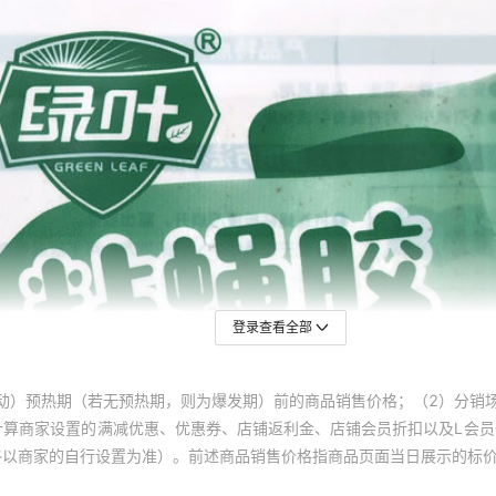
登录查看全部
动）预热期（若无预热期，则为爆发期）前的商品销售价格；（2）分销
计算商家设置的满减优惠、优惠券、店铺返利金、店铺会员折扣以及L会
终以商家的自行设置为准）。前述商品销售价格指商品页面当日展示的标