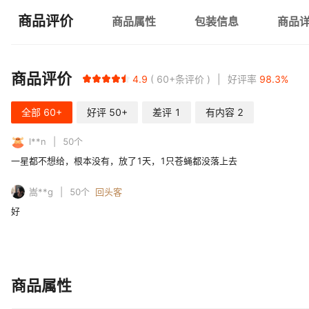
商品评价
商品属性
包装信息
商品
商品评价
4.9
60+
条评价
好评率
98.3
%
全部
60+
好评
50+
差评
1
有内容
2
l**n
50
个
一星都不想给，根本没有，放了1天，1只苍蝇都没落上去
嵩**g
50
个
回头客
好
商品属性