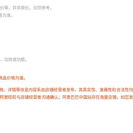
价等，并非原价，仅供参考。
格为准。
、功效或功能。
商品价格为准。
价格、详情等信息内容系由店铺经营者发布，其真实性、准确性和合法性
过阿里旺旺与店铺经营者沟通确认；阿里巴巴中国站存在海量店铺，如您